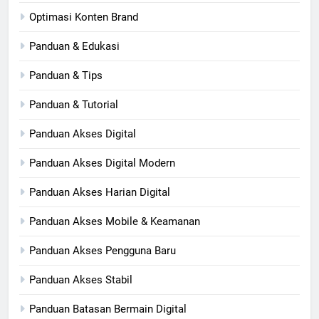
Optimasi Konten Brand
Panduan & Edukasi
Panduan & Tips
Panduan & Tutorial
Panduan Akses Digital
Panduan Akses Digital Modern
Panduan Akses Harian Digital
Panduan Akses Mobile & Keamanan
Panduan Akses Pengguna Baru
Panduan Akses Stabil
Panduan Batasan Bermain Digital