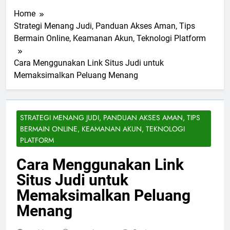
Home
Strategi Menang Judi, Panduan Akses Aman, Tips
Bermain Online, Keamanan Akun, Teknologi Platform
Cara Menggunakan Link Situs Judi untuk
Memaksimalkan Peluang Menang
STRATEGI MENANG JUDI, PANDUAN AKSES AMAN, TIPS
BERMAIN ONLINE, KEAMANAN AKUN, TEKNOLOGI
PLATFORM
Cara Menggunakan Link
Situs Judi untuk
Memaksimalkan Peluang
Menang