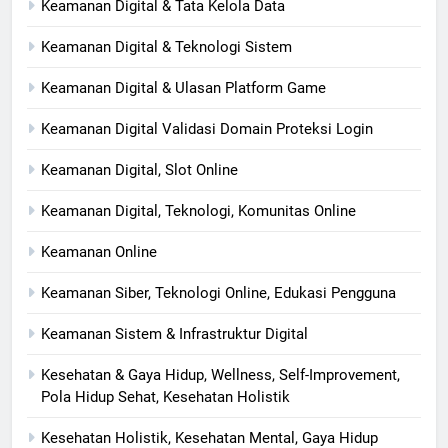
Keamanan Digital & Tata Kelola Data
Keamanan Digital & Teknologi Sistem
Keamanan Digital & Ulasan Platform Game
Keamanan Digital Validasi Domain Proteksi Login
Keamanan Digital, Slot Online
Keamanan Digital, Teknologi, Komunitas Online
Keamanan Online
Keamanan Siber, Teknologi Online, Edukasi Pengguna
Keamanan Sistem & Infrastruktur Digital
Kesehatan & Gaya Hidup, Wellness, Self-Improvement,
Pola Hidup Sehat, Kesehatan Holistik
Kesehatan Holistik, Kesehatan Mental, Gaya Hidup