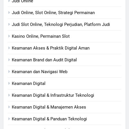
Judi Online
Judi Online, Slot Online, Strategi Permainan
Judi Slot Online, Teknologi Perjudian, Platform Judi
Kasino Online, Permainan Slot
Keamanan Akses & Praktik Digital Aman
Keamanan Brand dan Audit Digital
Keamanan dan Navigasi Web
Keamanan Digital
Keamanan Digital & Infrastruktur Teknologi
Keamanan Digital & Manajemen Akses
Keamanan Digital & Panduan Teknologi