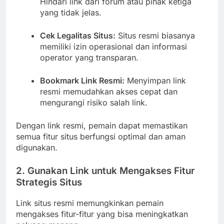
Hindari link dari forum atau pihak ketiga
yang tidak jelas.
Cek Legalitas Situs:
Situs resmi biasanya
memiliki izin operasional dan informasi
operator yang transparan.
Bookmark Link Resmi:
Menyimpan link
resmi memudahkan akses cepat dan
mengurangi risiko salah link.
Dengan link resmi, pemain dapat memastikan
semua fitur situs berfungsi optimal dan aman
digunakan.
2. Gunakan Link untuk Mengakses Fitur
Strategis Situs
Link situs resmi memungkinkan pemain
mengakses fitur-fitur yang bisa meningkatkan