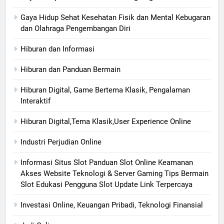
Gaya Hidup Sehat Kesehatan Fisik dan Mental Kebugaran
dan Olahraga Pengembangan Diri
Hiburan dan Informasi
Hiburan dan Panduan Bermain
Hiburan Digital, Game Bertema Klasik, Pengalaman
Interaktif
Hiburan Digital,Tema Klasik,User Experience Online
Industri Perjudian Online
Informasi Situs Slot Panduan Slot Online Keamanan
Akses Website Teknologi & Server Gaming Tips Bermain
Slot Edukasi Pengguna Slot Update Link Terpercaya
Investasi Online, Keuangan Pribadi, Teknologi Finansial