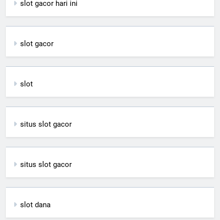
slot gacor hari ini
slot gacor
slot
situs slot gacor
situs slot gacor
slot dana