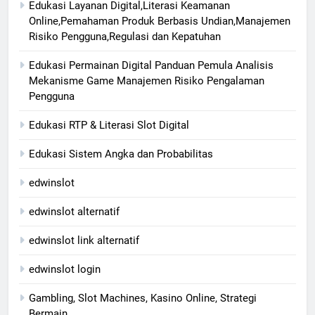
Edukasi Layanan Digital,Literasi Keamanan
Online,Pemahaman Produk Berbasis Undian,Manajemen
Risiko Pengguna,Regulasi dan Kepatuhan
Edukasi Permainan Digital Panduan Pemula Analisis
Mekanisme Game Manajemen Risiko Pengalaman
Pengguna
Edukasi RTP & Literasi Slot Digital
Edukasi Sistem Angka dan Probabilitas
edwinslot
edwinslot alternatif
edwinslot link alternatif
edwinslot login
Gambling, Slot Machines, Kasino Online, Strategi
Bermain