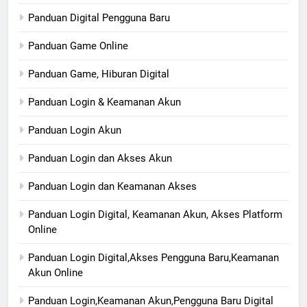
Panduan Digital Pengguna Baru
Panduan Game Online
Panduan Game, Hiburan Digital
Panduan Login & Keamanan Akun
Panduan Login Akun
Panduan Login dan Akses Akun
Panduan Login dan Keamanan Akses
Panduan Login Digital, Keamanan Akun, Akses Platform
Online
Panduan Login Digital,Akses Pengguna Baru,Keamanan
Akun Online
Panduan Login,Keamanan Akun,Pengguna Baru Digital