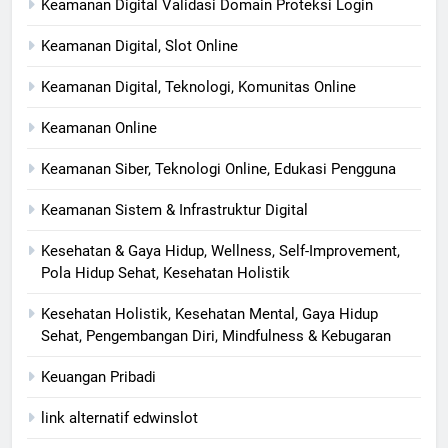
Keamanan Digital Validasi Domain Proteksi Login
Keamanan Digital, Slot Online
Keamanan Digital, Teknologi, Komunitas Online
Keamanan Online
Keamanan Siber, Teknologi Online, Edukasi Pengguna
Keamanan Sistem & Infrastruktur Digital
Kesehatan & Gaya Hidup, Wellness, Self-Improvement,
Pola Hidup Sehat, Kesehatan Holistik
Kesehatan Holistik, Kesehatan Mental, Gaya Hidup
Sehat, Pengembangan Diri, Mindfulness & Kebugaran
Keuangan Pribadi
link alternatif edwinslot