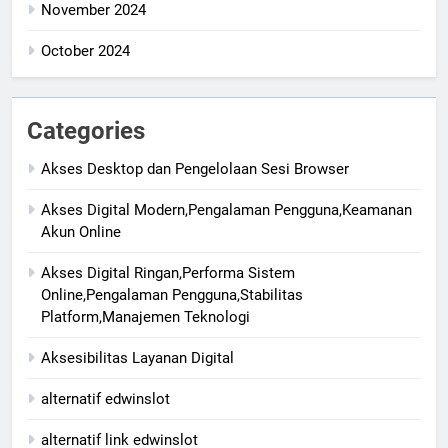
November 2024
October 2024
Categories
Akses Desktop dan Pengelolaan Sesi Browser
Akses Digital Modern,Pengalaman Pengguna,Keamanan
Akun Online
Akses Digital Ringan,Performa Sistem
Online,Pengalaman Pengguna,Stabilitas
Platform,Manajemen Teknologi
Aksesibilitas Layanan Digital
alternatif edwinslot
alternatif link edwinslot