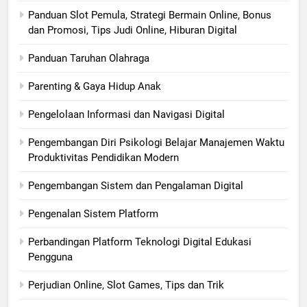
Panduan Slot Pemula, Strategi Bermain Online, Bonus
dan Promosi, Tips Judi Online, Hiburan Digital
Panduan Taruhan Olahraga
Parenting & Gaya Hidup Anak
Pengelolaan Informasi dan Navigasi Digital
Pengembangan Diri Psikologi Belajar Manajemen Waktu
Produktivitas Pendidikan Modern
Pengembangan Sistem dan Pengalaman Digital
Pengenalan Sistem Platform
Perbandingan Platform Teknologi Digital Edukasi
Pengguna
Perjudian Online, Slot Games, Tips dan Trik