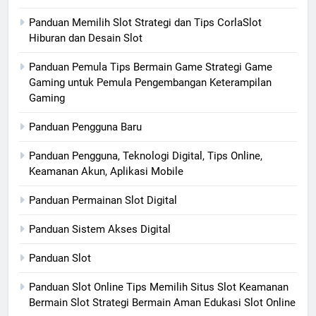
Panduan Memilih Slot Strategi dan Tips CorlaSlot
Hiburan dan Desain Slot
Panduan Pemula Tips Bermain Game Strategi Game
Gaming untuk Pemula Pengembangan Keterampilan
Gaming
Panduan Pengguna Baru
Panduan Pengguna, Teknologi Digital, Tips Online,
Keamanan Akun, Aplikasi Mobile
Panduan Permainan Slot Digital
Panduan Sistem Akses Digital
Panduan Slot
Panduan Slot Online Tips Memilih Situs Slot Keamanan
Bermain Slot Strategi Bermain Aman Edukasi Slot Online