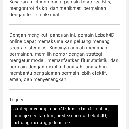
Kesadaran ini membantu pemain tetap realistis,
mengontrol risiko, dan menikmati permainan
dengan lebih maksimal.
Dengan mengikuti panduan ini, pemain Lebah4D
online dapat memaksimalkan peluang menang
secara sistematis. Kuncinya adalah memahami
permainan, memilih nomor dengan strategi,
mengatur modal, memanfaatkan fitur statistik, dan
bermain dengan disiplin. Langkah-langkah ini
membantu pengalaman bermain lebih efektif,
aman, dan menyenangkan.
Tagged:
strategi menang Lebah4D, tips Lebah4D online,
manajemen taruhan, prediksi nomor Lebah4D,
peluang menang judi online