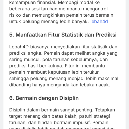
kemampuan finansial. Membagi modal ke
beberapa sesi taruhan membantu mengontrol
risiko dan memungkinkan pemain terus bermain
untuk peluang menang lebih banyak.
lebah4d
5. Manfaatkan Fitur Statistik dan Prediksi
Lebah4D biasanya menyediakan fitur statistik dan
prediksi angka. Pemain dapat melihat angka yang
sering muncul, pola taruhan sebelumnya, dan
prediksi hasil berikutnya. Fitur ini membantu
pemain membuat keputusan lebih terukur,
sehingga peluang menang menjadi lebih maksimal
dibanding hanya mengandalkan tebakan acak.
6. Bermain dengan Disiplin
Disiplin dalam bermain sangat penting. Tetapkan
target menang dan batas kalah, patuhi strategi
taruhan, dan hindari bermain impulsif. Pemain
yang disiplin lebih mudah mengontrol emosi dan