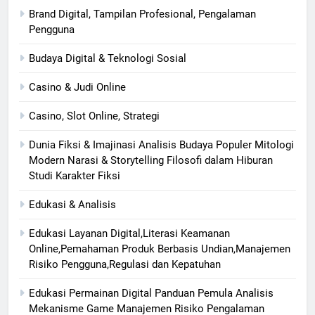
Brand Digital, Tampilan Profesional, Pengalaman
Pengguna
Budaya Digital & Teknologi Sosial
Casino & Judi Online
Casino, Slot Online, Strategi
Dunia Fiksi & Imajinasi Analisis Budaya Populer Mitologi
Modern Narasi & Storytelling Filosofi dalam Hiburan
Studi Karakter Fiksi
Edukasi & Analisis
Edukasi Layanan Digital,Literasi Keamanan
Online,Pemahaman Produk Berbasis Undian,Manajemen
Risiko Pengguna,Regulasi dan Kepatuhan
Edukasi Permainan Digital Panduan Pemula Analisis
Mekanisme Game Manajemen Risiko Pengalaman