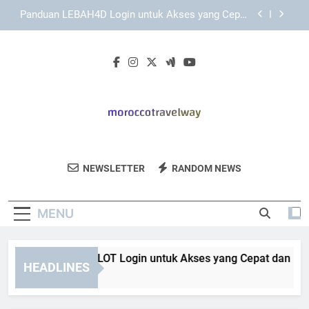
Skip
Panduan Login KAYA787 untuk Akses yang Cepat
to
dan Praktis
content
Panduan Menggunakan KAYA787 Login melalui
Browser Desktop
Panduan EDWINSLOT Login untuk Akses yang
Cepat dan Praktis
Panduan LEBAH4D Login untuk Akses yang Cepat
dan Praktis
Panduan Login KAYA787 untuk Akses yang Cepat
dan Praktis
Morocco Travel
Jelajahi Keindahan Maroko Dengan
Panduan Menggunakan KAYA787 Login melalui
NEWSLETTER
RANDOM NEWS
Way
Browser Desktop
Panduan Lengkap Dari Morocco Travel Way.
Untuk Pengalaman Wisata Yang Tak
MENU
Terlupakan.
Panduan EDWINSLOT Login untuk Akses yang Cepat dan Prakti
HEADLINES
 Weeks Ago