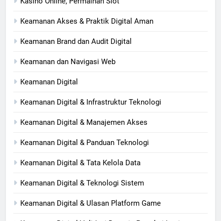
Kasino Online, Permainan Slot
Keamanan Akses & Praktik Digital Aman
Keamanan Brand dan Audit Digital
Keamanan dan Navigasi Web
Keamanan Digital
Keamanan Digital & Infrastruktur Teknologi
Keamanan Digital & Manajemen Akses
Keamanan Digital & Panduan Teknologi
Keamanan Digital & Tata Kelola Data
Keamanan Digital & Teknologi Sistem
Keamanan Digital & Ulasan Platform Game