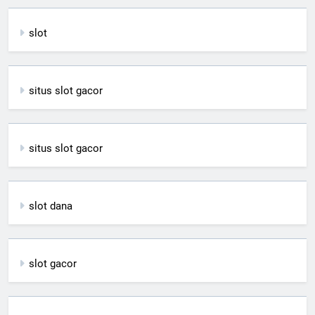
slot
situs slot gacor
situs slot gacor
slot dana
slot gacor