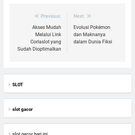
Previous:
Next:
Post
navigation
Akses Mudah
Evolusi Pokémon
Melalui Link
dan Maknanya
Corlaslot yang
dalam Dunia Fiksi
Sudah Dioptimalkan
SLOT
slot gacor
slot gacor hari ini