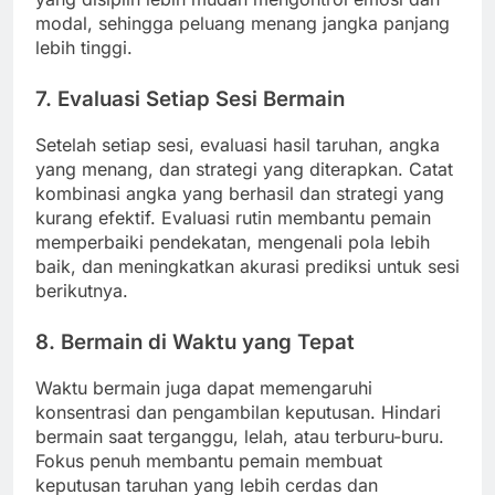
modal, sehingga peluang menang jangka panjang
lebih tinggi.
7. Evaluasi Setiap Sesi Bermain
Setelah setiap sesi, evaluasi hasil taruhan, angka
yang menang, dan strategi yang diterapkan. Catat
kombinasi angka yang berhasil dan strategi yang
kurang efektif. Evaluasi rutin membantu pemain
memperbaiki pendekatan, mengenali pola lebih
baik, dan meningkatkan akurasi prediksi untuk sesi
berikutnya.
8. Bermain di Waktu yang Tepat
Waktu bermain juga dapat memengaruhi
konsentrasi dan pengambilan keputusan. Hindari
bermain saat terganggu, lelah, atau terburu-buru.
Fokus penuh membantu pemain membuat
keputusan taruhan yang lebih cerdas dan