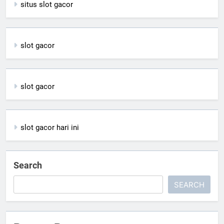
situs slot gacor
slot gacor
slot gacor
slot gacor hari ini
Search
SEARCH