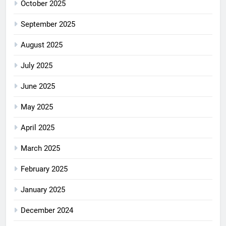
October 2025
September 2025
August 2025
July 2025
June 2025
May 2025
April 2025
March 2025
February 2025
January 2025
December 2024