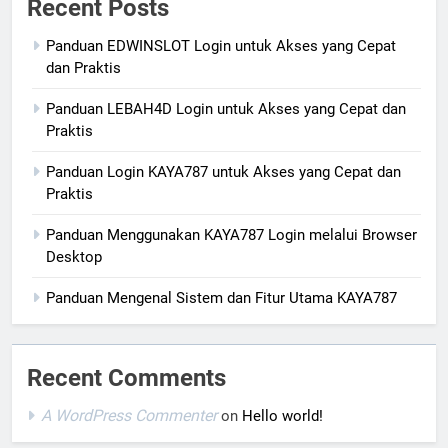
Recent Posts
Panduan EDWINSLOT Login untuk Akses yang Cepat
dan Praktis
Panduan LEBAH4D Login untuk Akses yang Cepat dan
Praktis
Panduan Login KAYA787 untuk Akses yang Cepat dan
Praktis
Panduan Menggunakan KAYA787 Login melalui Browser
Desktop
Panduan Mengenal Sistem dan Fitur Utama KAYA787
Recent Comments
A WordPress Commenter
on
Hello world!