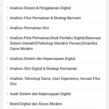
Analisis Desain & Pengalaman Digital
Analisis Fitur Permainan & Strategi Bermain
Analisis Permainan Slot
Analisis Pola Permainan,Studi Perilaku Digital,Observasi
Sistem Interaktif,Psikologi Interaksi Pemain,Dinamika
Game Modern
Analisis Sistem dan Kepercayaan Digital
Analisis Slot Digital & Strategi Permainan
Analisis Teknologi Game, User Experience, Inovasi Fitur
Slot
Audit Sistem dan Kepercayaan Digital
Brand Digital dan Akses Modern