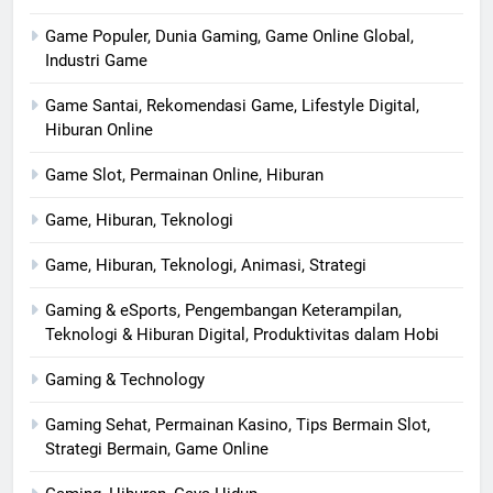
Game Populer, Dunia Gaming, Game Online Global,
Industri Game
Game Santai, Rekomendasi Game, Lifestyle Digital,
Hiburan Online
Game Slot, Permainan Online, Hiburan
Game, Hiburan, Teknologi
Game, Hiburan, Teknologi, Animasi, Strategi
Gaming & eSports, Pengembangan Keterampilan,
Teknologi & Hiburan Digital, Produktivitas dalam Hobi
Gaming & Technology
Gaming Sehat, Permainan Kasino, Tips Bermain Slot,
Strategi Bermain, Game Online