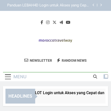
Skip
Panduan Login KAYA787 untuk Akses yang Cepat
to
dan Praktis
content
Panduan Menggunakan KAYA787 Login melalui
Browser Desktop
Panduan EDWINSLOT Login untuk Akses yang
Cepat dan Praktis
Panduan LEBAH4D Login untuk Akses yang Cepat
dan Praktis
Panduan Login KAYA787 untuk Akses yang Cepat
dan Praktis
Morocco Travel
Jelajahi Keindahan Maroko Dengan
Panduan Menggunakan KAYA787 Login melalui
NEWSLETTER
RANDOM NEWS
Way
Browser Desktop
Panduan Lengkap Dari Morocco Travel Way.
Untuk Pengalaman Wisata Yang Tak
MENU
Terlupakan.
anduan EDWINSLOT Login untuk Akses yang Cepat dan Praktis
HEADLINES
Weeks Ago