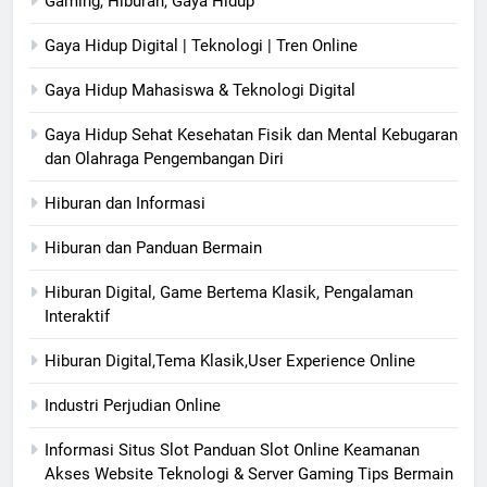
Gaming, Hiburan, Gaya Hidup
Gaya Hidup Digital | Teknologi | Tren Online
Gaya Hidup Mahasiswa & Teknologi Digital
Gaya Hidup Sehat Kesehatan Fisik dan Mental Kebugaran
dan Olahraga Pengembangan Diri
Hiburan dan Informasi
Hiburan dan Panduan Bermain
Hiburan Digital, Game Bertema Klasik, Pengalaman
Interaktif
Hiburan Digital,Tema Klasik,User Experience Online
Industri Perjudian Online
Informasi Situs Slot Panduan Slot Online Keamanan
Akses Website Teknologi & Server Gaming Tips Bermain