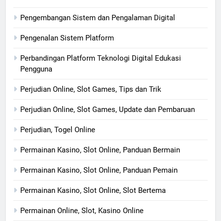
Pengembangan Sistem dan Pengalaman Digital
Pengenalan Sistem Platform
Perbandingan Platform Teknologi Digital Edukasi
Pengguna
Perjudian Online, Slot Games, Tips dan Trik
Perjudian Online, Slot Games, Update dan Pembaruan
Perjudian, Togel Online
Permainan Kasino, Slot Online, Panduan Bermain
Permainan Kasino, Slot Online, Panduan Pemain
Permainan Kasino, Slot Online, Slot Bertema
Permainan Online, Slot, Kasino Online