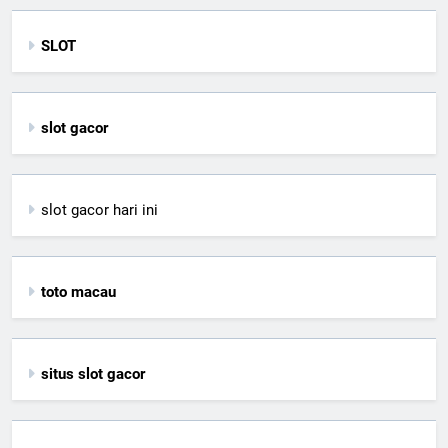
SLOT
slot gacor
slot gacor hari ini
toto macau
situs slot gacor