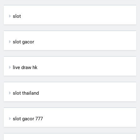
slot
slot gacor
live draw hk
slot thailand
slot gacor 777