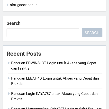
slot gacor hari ini
Search
SEARCH
Recent Posts
Panduan EDWINSLOT Login untuk Akses yang Cepat
dan Praktis
Panduan LEBAH4D Login untuk Akses yang Cepat dan
Praktis
Panduan Login KAYA787 untuk Akses yang Cepat dan
Praktis