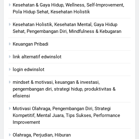
Kesehatan & Gaya Hidup, Wellness, Self-Improvement,
Pola Hidup Sehat, Kesehatan Holistik
Kesehatan Holistik, Kesehatan Mental, Gaya Hidup
Sehat, Pengembangan Diri, Mindfulness & Kebugaran
Keuangan Pribadi
link alternatif edwinslot
login edwinslot
mindset & motivasi, keuangan & investasi,
pengembangan diri, strategi hidup, produktivitas &
efisiensi
Motivasi Olahraga, Pengembangan Diri, Strategi
Kompetitif, Mental Juara, Tips Sukses, Performance
Improvement
Olahraga, Perjudian, Hiburan