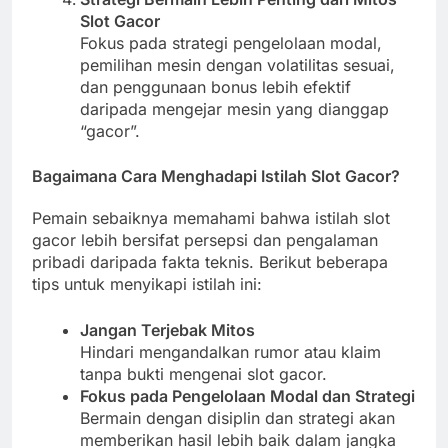
Slot Gacor
Fokus pada strategi pengelolaan modal,
pemilihan mesin dengan volatilitas sesuai,
dan penggunaan bonus lebih efektif
daripada mengejar mesin yang dianggap
“gacor”.
Bagaimana Cara Menghadapi Istilah Slot Gacor?
Pemain sebaiknya memahami bahwa istilah slot
gacor lebih bersifat persepsi dan pengalaman
pribadi daripada fakta teknis. Berikut beberapa
tips untuk menyikapi istilah ini:
Jangan Terjebak Mitos
Hindari mengandalkan rumor atau klaim
tanpa bukti mengenai slot gacor.
Fokus pada Pengelolaan Modal dan Strategi
Bermain dengan disiplin dan strategi akan
memberikan hasil lebih baik dalam jangka