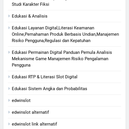
Studi Karakter Fiksi
Edukasi & Analisis
Edukasi Layanan Digital,Literasi Keamanan
Online,Pemahaman Produk Berbasis Undian,Manajemen
Risiko Pengguna,Regulasi dan Kepatuhan
Edukasi Permainan Digital Panduan Pemula Analisis
Mekanisme Game Manajemen Risiko Pengalaman
Pengguna
Edukasi RTP & Literasi Slot Digital
Edukasi Sistem Angka dan Probabilitas
edwinslot
edwinslot alternatif
edwinslot link alternatif