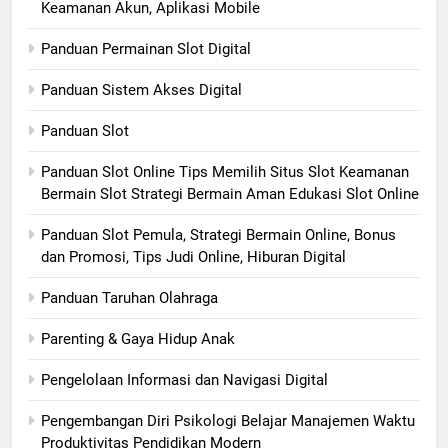
Keamanan Akun, Aplikasi Mobile
Panduan Permainan Slot Digital
Panduan Sistem Akses Digital
Panduan Slot
Panduan Slot Online Tips Memilih Situs Slot Keamanan
Bermain Slot Strategi Bermain Aman Edukasi Slot Online
Panduan Slot Pemula, Strategi Bermain Online, Bonus
dan Promosi, Tips Judi Online, Hiburan Digital
Panduan Taruhan Olahraga
Parenting & Gaya Hidup Anak
Pengelolaan Informasi dan Navigasi Digital
Pengembangan Diri Psikologi Belajar Manajemen Waktu
Produktivitas Pendidikan Modern