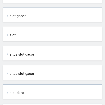
slot gacor
slot
situs slot gacor
situs slot gacor
slot dana