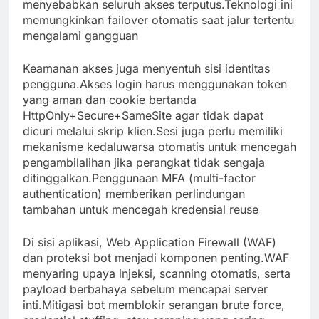
menyebabkan seluruh akses terputus.Teknologi ini
memungkinkan failover otomatis saat jalur tertentu
mengalami gangguan
Keamanan akses juga menyentuh sisi identitas
pengguna.Akses login harus menggunakan token
yang aman dan cookie bertanda
HttpOnly+Secure+SameSite agar tidak dapat
dicuri melalui skrip klien.Sesi juga perlu memiliki
mekanisme kedaluwarsa otomatis untuk mencegah
pengambilalihan jika perangkat tidak sengaja
ditinggalkan.Penggunaan MFA (multi-factor
authentication) memberikan perlindungan
tambahan untuk mencegah kredensial reuse
Di sisi aplikasi, Web Application Firewall (WAF)
dan proteksi bot menjadi komponen penting.WAF
menyaring upaya injeksi, scanning otomatis, serta
payload berbahaya sebelum mencapai server
inti.Mitigasi bot memblokir serangan brute force,