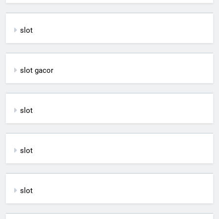
slot
slot gacor
slot
slot
slot