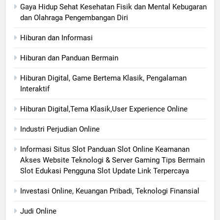
Gaya Hidup Sehat Kesehatan Fisik dan Mental Kebugaran
dan Olahraga Pengembangan Diri
Hiburan dan Informasi
Hiburan dan Panduan Bermain
Hiburan Digital, Game Bertema Klasik, Pengalaman
Interaktif
Hiburan Digital,Tema Klasik,User Experience Online
Industri Perjudian Online
Informasi Situs Slot Panduan Slot Online Keamanan
Akses Website Teknologi & Server Gaming Tips Bermain
Slot Edukasi Pengguna Slot Update Link Terpercaya
Investasi Online, Keuangan Pribadi, Teknologi Finansial
Judi Online