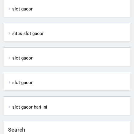
slot gacor
situs slot gacor
slot gacor
slot gacor
slot gacor hari ini
Search