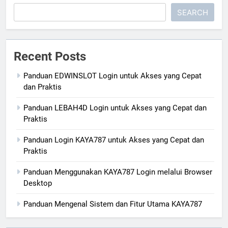
SEARCH
Recent Posts
Panduan EDWINSLOT Login untuk Akses yang Cepat
dan Praktis
Panduan LEBAH4D Login untuk Akses yang Cepat dan
Praktis
Panduan Login KAYA787 untuk Akses yang Cepat dan
Praktis
Panduan Menggunakan KAYA787 Login melalui Browser
Desktop
Panduan Mengenal Sistem dan Fitur Utama KAYA787