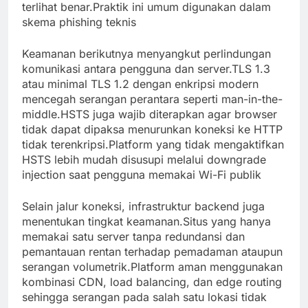
terlihat benar.Praktik ini umum digunakan dalam
skema phishing teknis
Keamanan berikutnya menyangkut perlindungan
komunikasi antara pengguna dan server.TLS 1.3
atau minimal TLS 1.2 dengan enkripsi modern
mencegah serangan perantara seperti man-in-the-
middle.HSTS juga wajib diterapkan agar browser
tidak dapat dipaksa menurunkan koneksi ke HTTP
tidak terenkripsi.Platform yang tidak mengaktifkan
HSTS lebih mudah disusupi melalui downgrade
injection saat pengguna memakai Wi-Fi publik
Selain jalur koneksi, infrastruktur backend juga
menentukan tingkat keamanan.Situs yang hanya
memakai satu server tanpa redundansi dan
pemantauan rentan terhadap pemadaman ataupun
serangan volumetrik.Platform aman menggunakan
kombinasi CDN, load balancing, dan edge routing
sehingga serangan pada salah satu lokasi tidak