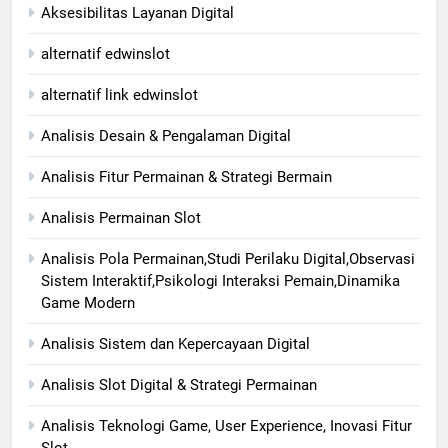
Aksesibilitas Layanan Digital
alternatif edwinslot
alternatif link edwinslot
Analisis Desain & Pengalaman Digital
Analisis Fitur Permainan & Strategi Bermain
Analisis Permainan Slot
Analisis Pola Permainan,Studi Perilaku Digital,Observasi
Sistem Interaktif,Psikologi Interaksi Pemain,Dinamika
Game Modern
Analisis Sistem dan Kepercayaan Digital
Analisis Slot Digital & Strategi Permainan
Analisis Teknologi Game, User Experience, Inovasi Fitur