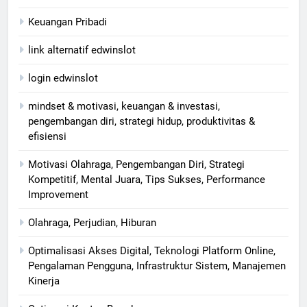
Keuangan Pribadi
link alternatif edwinslot
login edwinslot
mindset & motivasi, keuangan & investasi,
pengembangan diri, strategi hidup, produktivitas &
efisiensi
Motivasi Olahraga, Pengembangan Diri, Strategi
Kompetitif, Mental Juara, Tips Sukses, Performance
Improvement
Olahraga, Perjudian, Hiburan
Optimalisasi Akses Digital, Teknologi Platform Online,
Pengalaman Pengguna, Infrastruktur Sistem, Manajemen
Kinerja