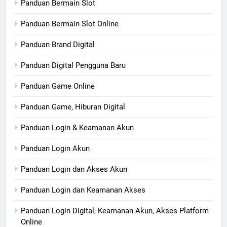
Panduan Bermain Slot
Panduan Bermain Slot Online
Panduan Brand Digital
Panduan Digital Pengguna Baru
Panduan Game Online
Panduan Game, Hiburan Digital
Panduan Login & Keamanan Akun
Panduan Login Akun
Panduan Login dan Akses Akun
Panduan Login dan Keamanan Akses
Panduan Login Digital, Keamanan Akun, Akses Platform
Online