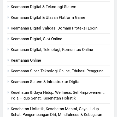
Keamanan Digital & Teknologi Sistem
Keamanan Digital & Ulasan Platform Game
Keamanan Digital Validasi Domain Proteksi Login
Keamanan Digital, Slot Online
Keamanan Digital, Teknologi, Komunitas Online
Keamanan Online
Keamanan Siber, Teknologi Online, Edukasi Pengguna
Keamanan Sistem & Infrastruktur Digital
Kesehatan & Gaya Hidup, Wellness, Self-Improvement,
Pola Hidup Sehat, Kesehatan Holistik
Kesehatan Holistik, Kesehatan Mental, Gaya Hidup
Sehat, Pengembangan Diri, Mindfulness & Kebugaran