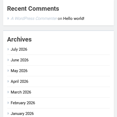
Recent Comments
A WordPress Commenter
on
Hello world!
Archives
July 2026
June 2026
May 2026
April 2026
March 2026
February 2026
January 2026