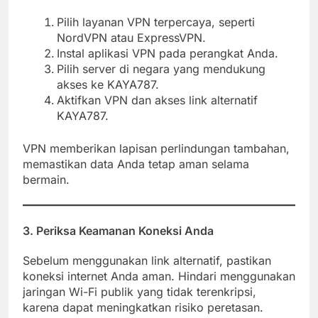
Pilih layanan VPN terpercaya, seperti
NordVPN atau ExpressVPN.
Instal aplikasi VPN pada perangkat Anda.
Pilih server di negara yang mendukung
akses ke KAYA787.
Aktifkan VPN dan akses link alternatif
KAYA787.
VPN memberikan lapisan perlindungan tambahan,
memastikan data Anda tetap aman selama
bermain.
3. Periksa Keamanan Koneksi Anda
Sebelum menggunakan link alternatif, pastikan
koneksi internet Anda aman. Hindari menggunakan
jaringan Wi-Fi publik yang tidak terenkripsi,
karena dapat meningkatkan risiko peretasan.