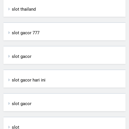
slot thailand
slot gacor 777
slot gacor
slot gacor hari ini
slot gacor
slot