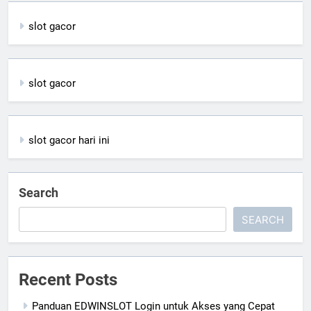
slot gacor
slot gacor
slot gacor hari ini
Search
SEARCH
Recent Posts
Panduan EDWINSLOT Login untuk Akses yang Cepat