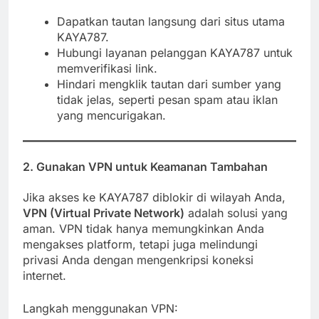
Dapatkan tautan langsung dari situs utama
KAYA787.
Hubungi layanan pelanggan KAYA787 untuk
memverifikasi link.
Hindari mengklik tautan dari sumber yang
tidak jelas, seperti pesan spam atau iklan
yang mencurigakan.
2. Gunakan VPN untuk Keamanan Tambahan
Jika akses ke KAYA787 diblokir di wilayah Anda,
VPN (Virtual Private Network)
adalah solusi yang
aman. VPN tidak hanya memungkinkan Anda
mengakses platform, tetapi juga melindungi
privasi Anda dengan mengenkripsi koneksi
internet.
Langkah menggunakan VPN: