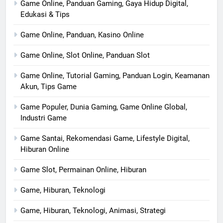
Game Online, Panduan Gaming, Gaya Hidup Digital,
Edukasi & Tips
Game Online, Panduan, Kasino Online
Game Online, Slot Online, Panduan Slot
Game Online, Tutorial Gaming, Panduan Login, Keamanan
Akun, Tips Game
Game Populer, Dunia Gaming, Game Online Global,
Industri Game
Game Santai, Rekomendasi Game, Lifestyle Digital,
Hiburan Online
Game Slot, Permainan Online, Hiburan
Game, Hiburan, Teknologi
Game, Hiburan, Teknologi, Animasi, Strategi