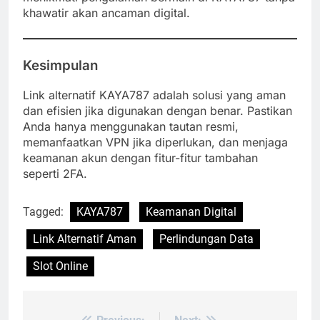
khawatir akan ancaman digital.
Kesimpulan
Link alternatif KAYA787 adalah solusi yang aman
dan efisien jika digunakan dengan benar. Pastikan
Anda hanya menggunakan tautan resmi,
memanfaatkan VPN jika diperlukan, dan menjaga
keamanan akun dengan fitur-fitur tambahan
seperti 2FA.
Tagged:
KAYA787
Keamanan Digital
Link Alternatif Aman
Perlindungan Data
Slot Online