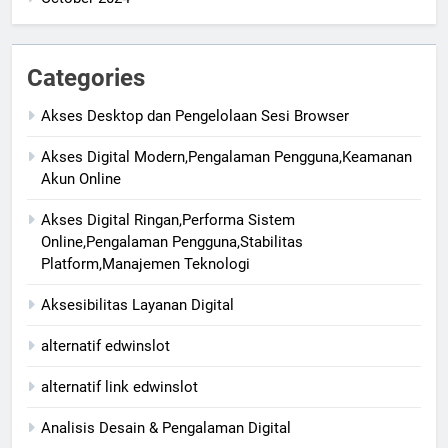
Categories
Akses Desktop dan Pengelolaan Sesi Browser
Akses Digital Modern,Pengalaman Pengguna,Keamanan
Akun Online
Akses Digital Ringan,Performa Sistem
Online,Pengalaman Pengguna,Stabilitas
Platform,Manajemen Teknologi
Aksesibilitas Layanan Digital
alternatif edwinslot
alternatif link edwinslot
Analisis Desain & Pengalaman Digital