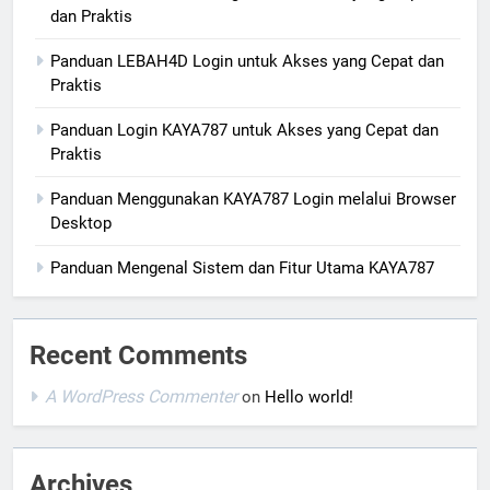
dan Praktis
Panduan LEBAH4D Login untuk Akses yang Cepat dan
Praktis
Panduan Login KAYA787 untuk Akses yang Cepat dan
Praktis
Panduan Menggunakan KAYA787 Login melalui Browser
Desktop
Panduan Mengenal Sistem dan Fitur Utama KAYA787
Recent Comments
A WordPress Commenter
on
Hello world!
Archives