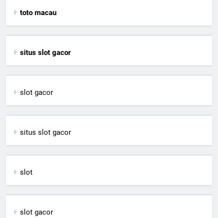
toto macau
situs slot gacor
slot gacor
situs slot gacor
slot
slot gacor