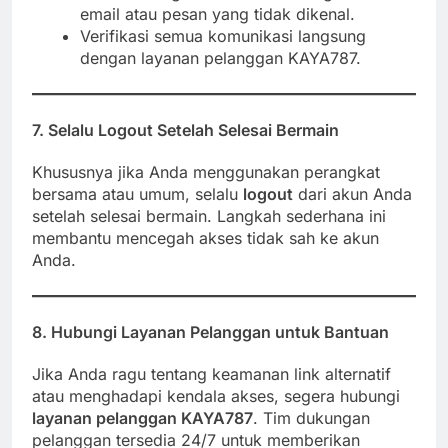
email atau pesan yang tidak dikenal.
Verifikasi semua komunikasi langsung
dengan layanan pelanggan KAYA787.
7. Selalu Logout Setelah Selesai Bermain
Khususnya jika Anda menggunakan perangkat
bersama atau umum, selalu
logout
dari akun Anda
setelah selesai bermain. Langkah sederhana ini
membantu mencegah akses tidak sah ke akun
Anda.
8. Hubungi Layanan Pelanggan untuk Bantuan
Jika Anda ragu tentang keamanan link alternatif
atau menghadapi kendala akses, segera hubungi
layanan pelanggan KAYA787
. Tim dukungan
pelanggan tersedia 24/7 untuk memberikan