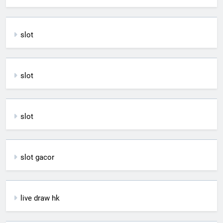
slot
slot
slot
slot gacor
live draw hk