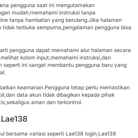
arena pengguna saat ini mengutamakan
ngan mudah,memahami instruksi tanpa
line tanpa hambatan yang berulang.Jika halaman
an tidak terbuka sempurna,pengalaman pengguna bisa
arti pengguna dapat memahami alur halaman secara
elihat kolom input,memahami instruksi,dan
n seperti ini sangat membantu pengguna baru yang
al.
baikan keamanan.Pengguna tetap perlu memastikan
il,dan data akun tidak dibagikan kepada pihak
is,sekaligus aman dan terkontrol.
 Lae138
l bersama variasi seperti Lae138 login,Lae138