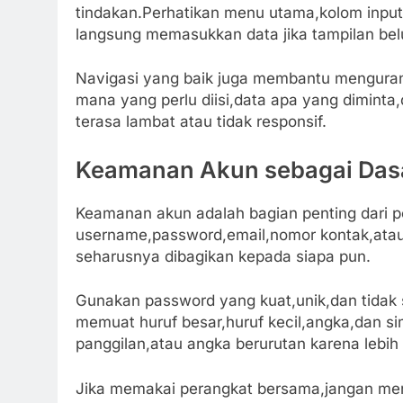
tindakan.Perhatikan menu utama,kolom input
langsung memasukkan data jika tampilan be
Navigasi yang baik juga membantu mengura
mana yang perlu diisi,data apa yang diminta
terasa lambat atau tidak responsif.
Keamanan Akun sebagai Dasa
Keamanan akun adalah bagian penting dari 
username,password,email,nomor kontak,atau in
seharusnya dibagikan kepada siapa pun.
Gunakan password yang kuat,unik,dan tidak
memuat huruf besar,huruf kecil,angka,dan si
panggilan,atau angka berurutan karena lebih
Jika memakai perangkat bersama,jangan men