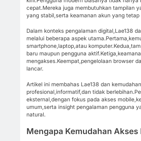
kini.Pengguna modern biasanya tidak hany
cepat.Mereka juga membutuhkan tampilan ya
yang stabil,serta keamanan akun yang tetap 
Dalam konteks pengalaman digital,Lae138 dap
melalui beberapa aspek utama.Pertama,kemud
smartphone,laptop,atau komputer.Kedua,tam
baru maupun pengguna aktif.Ketiga,keamana
mengakses.Keempat,pengelolaan browser dan
lancar.
Artikel ini membahas Lae138 dan kemudahan
profesional,informatif,dan tidak berlebihan.
eksternal,dengan fokus pada akses mobile,k
umum,serta insight pengalaman pengguna y
natural.
Mengapa Kemudahan Akses Di