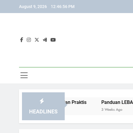
Skip
August 9, 2026
12:46:57 PM
to
content
Mor
Jelajahi 
ses yang Cepat dan Praktis
Panduan LEBAH4D Login un
3 Weeks Ago
HEADLINES