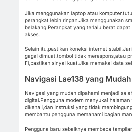
Jika menggunakan laptop atau komputer,tutup
perangkat lebih ringan.Jika menggunakan smar
belakang.Perangkat yang terlalu berat dap
akses.
Selain itu,pastikan koneksi internet stabil.
gagal dimuat,tombol tidak merespons,atau pr
Fi,pastikan sinyal kuat.Jika memakai data sel
Navigasi Lae138 yang Mudah
Navigasi yang mudah dipahami menjadi salah
digital.Pengguna modern menyukai halaman 
dikenali,dan instruksi yang tidak membingun
membantu pengguna memahami bagian mana 
Pengguna baru sebaiknya membaca tampilan