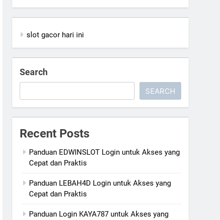
slot gacor hari ini
Search
SEARCH
Recent Posts
Panduan EDWINSLOT Login untuk Akses yang
Cepat dan Praktis
Panduan LEBAH4D Login untuk Akses yang
Cepat dan Praktis
Panduan Login KAYA787 untuk Akses yang