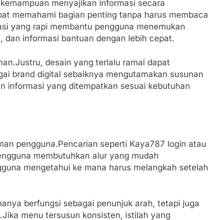
lah kemampuan menyajikan informasi secara
apat memahami bagian penting tanpa harus membaca
ormasi yang rapi membantu pengguna menemukan
 dan informasi bantuan dengan lebih cepat.
han.Justru, desain yang terlalu ramai dapat
i brand digital sebaiknya mengutamakan susunan
an informasi yang ditempatkan sesuai kebutuhan
aman pengguna.Pencarian seperti Kaya787 login atau
engguna membutuhkan alur yang mudah
gguna mengetahui ke mana harus melangkah setelah
anya berfungsi sebagai penunjuk arah, tetapi juga
ika menu tersusun konsisten, istilah yang