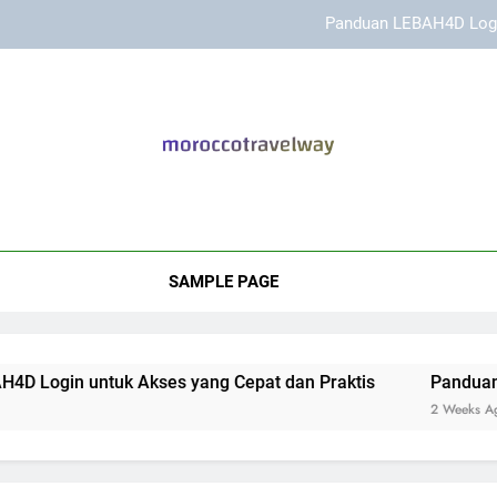
Panduan LEBAH4D Login
Panduan Login KAYA78
Panduan Menggunakan KAY
Panduan EDWINSLOT Login
occo Travel Way
Panduan LEBAH4D Login
Keindahan Maroko Dengan Panduan Lengkap Dari Morocco Trave
Panduan Login KAYA78
SAMPLE PAGE
Panduan Menggunakan KAY
 untuk Akses yang Cepat dan Praktis
Panduan Login KA
2 Weeks Ago