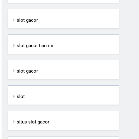
slot gacor
slot gacor hari ini
slot gacor
slot
situs slot gacor