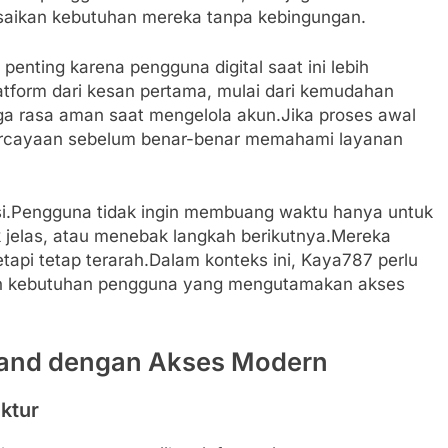
saikan kebutuhan mereka tanpa kebingungan.
enting karena pengguna digital saat ini lebih
atform dari kesan pertama, mulai dari kemudahan
a rasa aman saat mengelola akun.Jika proses awal
percayaan sebelum benar-benar memahami layanan
si.Pengguna tidak ingin membuang waktu hanya untuk
k jelas, atau menebak langkah berikutnya.Mereka
pi tetap terarah.Dalam konteks ini, Kaya787 perlu
an kebutuhan pengguna yang mengutamakan akses
rand dengan Akses Modern
ktur