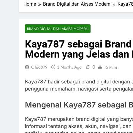
Home
Brand Digital dan Akses Modern
Kaya78
BRAND DIGITAL DAN AKSES MODERN
Kaya787 sebagai Brand 
Modern yang Jelas dan 
0
C1dd879
3 Months Ago
16 Mins
Kaya787 hadir sebagai brand digital dengan
pengguna memahami navigasi serta pengalam
Mengenal Kaya787 sebagai Br
Kaya787 merupakan brand digital yang bany
informasi tentang akses, akun, navigasi, d