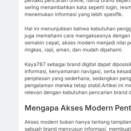
perilaku pencarian online, nama brand sepert
sering menambahkan kata seperti login, resmi
menemukan informasi yang lebih spesifik.
Hal ini menunjukkan bahwa kebutuhan pengg
juga memahami cara mengaksesnya dengan te
semakin cepat, akses modern menjadi nilai 
ringkas, rapi, aman, dan mudah dipahami.
Kaya787 sebagai brand digital dapat diposi
informasi, kenyamanan navigasi, serta ke
penjelasan yang sederhana, sedangkan pen
pengalaman mereka tetap stabil.Artikel ini 
relevan dengan kebutuhan pencarian brand d
Mengapa Akses Modern Pent
Akses modern bukan hanya tentang tampilan
sebuah brand menyusun informasi, membuat a