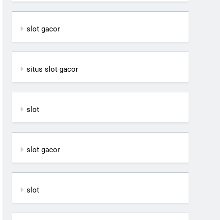
slot gacor
situs slot gacor
slot
slot gacor
slot