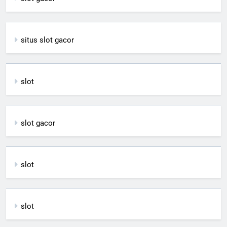
situs slot gacor
slot
slot gacor
slot
slot