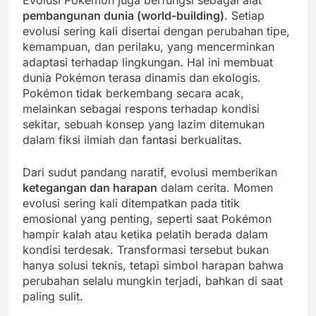
Evolusi Pokémon juga berfungsi sebagai alat
pembangunan dunia (world-building)
. Setiap
evolusi sering kali disertai dengan perubahan tipe,
kemampuan, dan perilaku, yang mencerminkan
adaptasi terhadap lingkungan. Hal ini membuat
dunia Pokémon terasa dinamis dan ekologis.
Pokémon tidak berkembang secara acak,
melainkan sebagai respons terhadap kondisi
sekitar, sebuah konsep yang lazim ditemukan
dalam fiksi ilmiah dan fantasi berkualitas.
Dari sudut pandang naratif, evolusi memberikan
ketegangan dan harapan
dalam cerita. Momen
evolusi sering kali ditempatkan pada titik
emosional yang penting, seperti saat Pokémon
hampir kalah atau ketika pelatih berada dalam
kondisi terdesak. Transformasi tersebut bukan
hanya solusi teknis, tetapi simbol harapan bahwa
perubahan selalu mungkin terjadi, bahkan di saat
paling sulit.