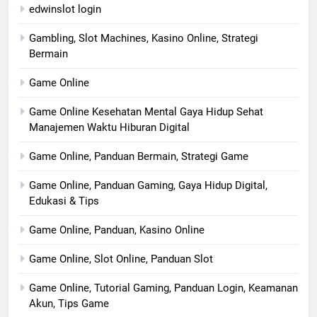
edwinslot login
Gambling, Slot Machines, Kasino Online, Strategi
Bermain
Game Online
Game Online Kesehatan Mental Gaya Hidup Sehat
Manajemen Waktu Hiburan Digital
Game Online, Panduan Bermain, Strategi Game
Game Online, Panduan Gaming, Gaya Hidup Digital,
Edukasi & Tips
Game Online, Panduan, Kasino Online
Game Online, Slot Online, Panduan Slot
Game Online, Tutorial Gaming, Panduan Login, Keamanan
Akun, Tips Game