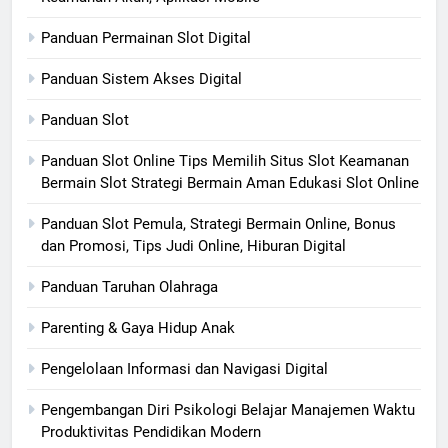
Panduan Permainan Slot Digital
Panduan Sistem Akses Digital
Panduan Slot
Panduan Slot Online Tips Memilih Situs Slot Keamanan
Bermain Slot Strategi Bermain Aman Edukasi Slot Online
Panduan Slot Pemula, Strategi Bermain Online, Bonus
dan Promosi, Tips Judi Online, Hiburan Digital
Panduan Taruhan Olahraga
Parenting & Gaya Hidup Anak
Pengelolaan Informasi dan Navigasi Digital
Pengembangan Diri Psikologi Belajar Manajemen Waktu
Produktivitas Pendidikan Modern