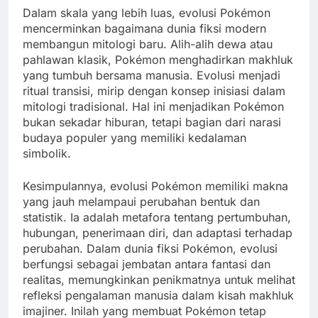
Dalam skala yang lebih luas, evolusi Pokémon
mencerminkan bagaimana dunia fiksi modern
membangun mitologi baru. Alih-alih dewa atau
pahlawan klasik, Pokémon menghadirkan makhluk
yang tumbuh bersama manusia. Evolusi menjadi
ritual transisi, mirip dengan konsep inisiasi dalam
mitologi tradisional. Hal ini menjadikan Pokémon
bukan sekadar hiburan, tetapi bagian dari narasi
budaya populer yang memiliki kedalaman
simbolik.
Kesimpulannya, evolusi Pokémon memiliki makna
yang jauh melampaui perubahan bentuk dan
statistik. Ia adalah metafora tentang pertumbuhan,
hubungan, penerimaan diri, dan adaptasi terhadap
perubahan. Dalam dunia fiksi Pokémon, evolusi
berfungsi sebagai jembatan antara fantasi dan
realitas, memungkinkan penikmatnya untuk melihat
refleksi pengalaman manusia dalam kisah makhluk
imajiner. Inilah yang membuat Pokémon tetap