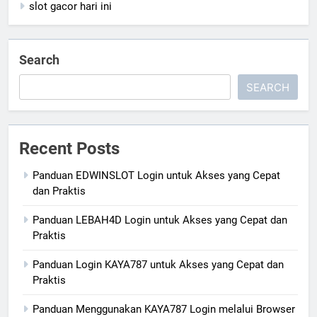
slot gacor hari ini
Search
SEARCH
Recent Posts
Panduan EDWINSLOT Login untuk Akses yang Cepat
dan Praktis
Panduan LEBAH4D Login untuk Akses yang Cepat dan
Praktis
Panduan Login KAYA787 untuk Akses yang Cepat dan
Praktis
Panduan Menggunakan KAYA787 Login melalui Browser