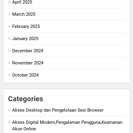
April 2025
March 2025
February 2025
January 2025
December 2024
November 2024
October 2024
Categories
Akses Desktop dan Pengelolaan Sesi Browser
Akses Digital Modern,Pengalaman Pengguna,Keamanan
Akun Online