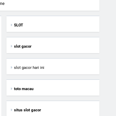
ine
SLOT
slot gacor
slot gacor hari ini
toto macau
situs slot gacor