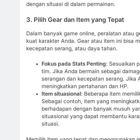
dengan situasi di dalam permainan.
3. Pilih Gear dan Item yang Tepat
Dalam banyak game online, peralatan atau g
kuat karakter Anda. Gear atau item ini bisa
kecepatan serang, atau daya tahan.
Fokus pada Stats Penting
: Sesuaikan 
tim. Jika Anda bermain sebagai damag
serangan dan kecepatan serang. Jika 
meningkatkan pertahanan dan HP.
Item situasional
: Beberapa item memili
Sebagai contoh, item yang meningkatk
berhadapan dengan banyak musuh yang m
situasional yang dapat membantu karak
situasi.
Memilih item yang tepat dan menggunakan g