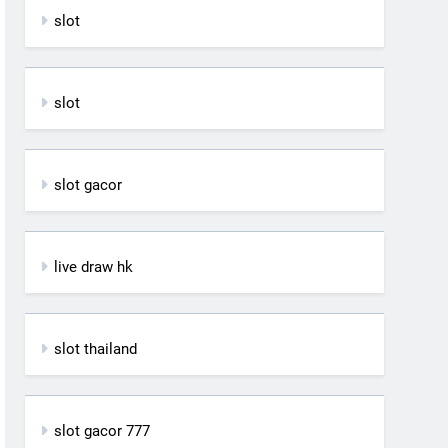
slot
slot
slot gacor
live draw hk
slot thailand
slot gacor 777