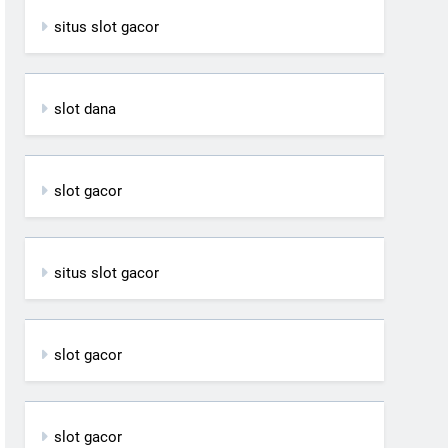
situs slot gacor
slot dana
slot gacor
situs slot gacor
slot gacor
slot gacor