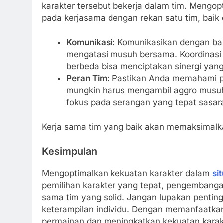
karakter tersebut bekerja dalam tim. Mengo
pada kerjasama dengan rekan satu tim, bai
Komunikasi
: Komunikasikan dengan ba
mengatasi musuh bersama. Koordinasi y
berbeda bisa menciptakan sinergi yang
Peran Tim
: Pastikan Anda memahami p
mungkin harus mengambil aggro musuh
fokus pada serangan yang tepat sasar
Kerja sama tim yang baik akan memaksimalk
Kesimpulan
Mengoptimalkan kekuatan karakter dalam
si
pemilihan karakter yang tepat, pengembanga
sama tim yang solid. Jangan lupakan penti
keterampilan individu. Dengan memanfaatka
permainan dan meningkatkan kekuatan karak