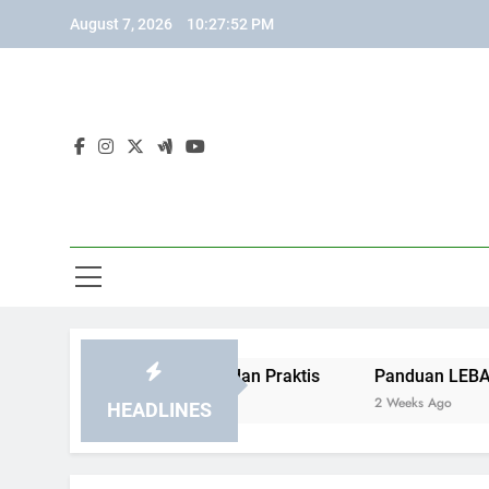
Skip
August 7, 2026
10:27:53 PM
to
content
Mor
Jelajahi 
ses yang Cepat dan Praktis
Panduan LEBAH4D Login un
2 Weeks Ago
HEADLINES