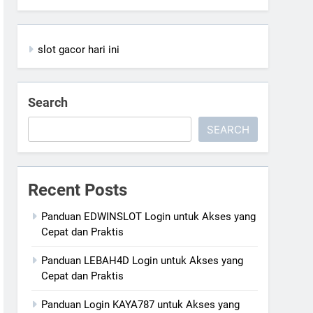
slot gacor hari ini
Search
SEARCH
Recent Posts
Panduan EDWINSLOT Login untuk Akses yang
Cepat dan Praktis
Panduan LEBAH4D Login untuk Akses yang
Cepat dan Praktis
Panduan Login KAYA787 untuk Akses yang