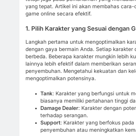
yang tepat. Artikel ini akan membahas cara
game online secara efektif.
1. Pilih Karakter yang Sesuai dengan
Langkah pertama untuk mengoptimalkan kara
dengan gaya bermain Anda. Setiap karakter
berbeda. Beberapa karakter mungkin lebih k
lainnya lebih efektif dalam memberikan sera
penyembuhan. Mengetahui kekuatan dan ke
mengoptimalkan potensinya.
Tank
: Karakter yang berfungsi untuk 
biasanya memiliki pertahanan tinggi 
Damage Dealer
: Karakter dengan poten
terhadap serangan.
Support
: Karakter yang berfokus pada
penyembuhan atau meningkatkan kem