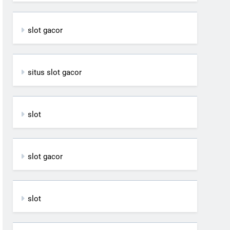
slot gacor
situs slot gacor
slot
slot gacor
slot