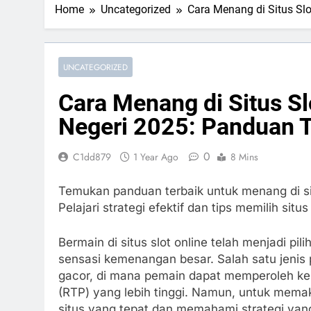
Home
Uncategorized
Cara Menang di Situs Sl
UNCATEGORIZED
Cara Menang di Situs Sl
Negeri 2025: Panduan T
0
C1dd879
1 Year Ago
8 Mins
Temukan panduan terbaik untuk menang di sit
Pelajari strategi efektif dan tips memilih si
Bermain di situs slot online telah menjadi pi
sensasi kemenangan besar. Salah satu jenis
gacor, di mana pemain dapat memperoleh kem
(RTP) yang lebih tinggi. Namun, untuk mema
situs yang tepat dan memahami strategi yang 