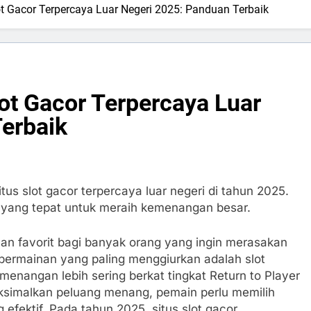
ot Gacor Terpercaya Luar Negeri 2025: Panduan Terbaik
ot Gacor Terpercaya Luar
erbaik
us slot gacor terpercaya luar negeri di tahun 2025.
tus yang tepat untuk meraih kemenangan besar.
lihan favorit bagi banyak orang yang ingin merasakan
 permainan yang paling menggiurkan adalah slot
enangan lebih sering berkat tingkat Return to Player
ksimalkan peluang menang, pemain perlu memilih
efektif. Pada tahun 2025, situs slot gacor