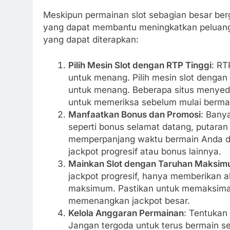
Meskipun permainan slot sebagian besar ber
yang dapat membantu meningkatkan peluang 
yang dapat diterapkan:
Pilih Mesin Slot dengan RTP Tinggi
: RT
untuk menang. Pilih mesin slot dengan 
untuk menang. Beberapa situs menyedia
untuk memeriksa sebelum mulai berma
Manfaatkan Bonus dan Promosi
: Bany
seperti bonus selamat datang, putaran
memperpanjang waktu bermain Anda da
jackpot progresif atau bonus lainnya.
Mainkan Slot dengan Taruhan Maksi
jackpot progresif, hanya memberikan a
maksimum. Pastikan untuk memaksimalk
memenangkan jackpot besar.
Kelola Anggaran Permainan
: Tentukan
Jangan tergoda untuk terus bermain s