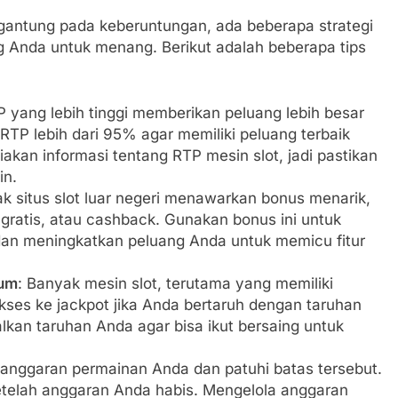
gantung pada keberuntungan, ada beberapa strategi
Anda untuk menang. Berikut adalah beberapa tips
P yang lebih tinggi memberikan peluang lebih besar
RTP lebih dari 95% agar memiliki peluang terbaik
kan informasi tentang RTP mesin slot, jadi pastikan
in.
ak situs slot luar negeri menawarkan bonus menarik,
 gratis, atau cashback. Gunakan bonus ini untuk
n meningkatkan peluang Anda untuk memicu fitur
mum
: Banyak mesin slot, terutama yang memiliki
kses ke jackpot jika Anda bertaruh dengan taruhan
an taruhan Anda agar bisa ikut bersaing untuk
 anggaran permainan Anda dan patuhi batas tersebut.
etelah anggaran Anda habis. Mengelola anggaran