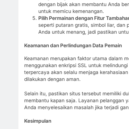
dengan bijak akan membantu Anda ber
untuk memicu kemenangan.
Pilih Permainan dengan Fitur Tambaha
seperti putaran gratis, simbol liar, da
Anda untuk menang, jadi pastikan untu
Keamanan dan Perlindungan Data Pemain
Keamanan merupakan faktor utama dalam memil
menggunakan enkripsi SSL untuk melindungi i
terpercaya akan selalu menjaga kerahasiaa
dilakukan dengan aman.
Selain itu, pastikan situs tersebut memiliki
membantu kapan saja. Layanan pelanggan 
Anda menyelesaikan masalah jika terjadi ga
Kesimpulan