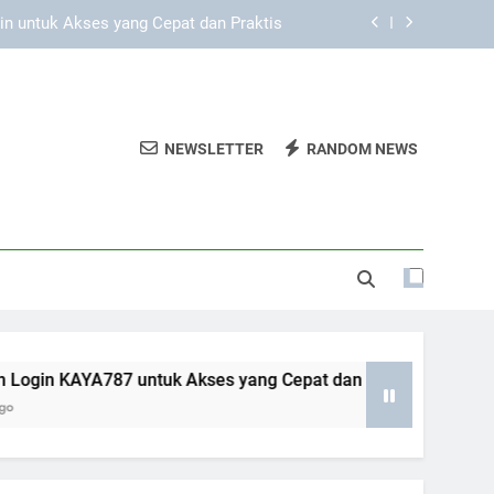
 untuk Akses yang Cepat dan Praktis
7 untuk Akses yang Cepat dan Praktis
A787 Login melalui Browser Desktop
NEWSLETTER
RANDOM NEWS
 untuk Akses yang Cepat dan Praktis
 untuk Akses yang Cepat dan Praktis
l Way. Untuk Pengalaman Wisata Yang Tak Terlupakan.
7 untuk Akses yang Cepat dan Praktis
A787 Login melalui Browser Desktop
787 untuk Akses yang Cepat dan Praktis
Panduan Meng
3 Weeks Ago