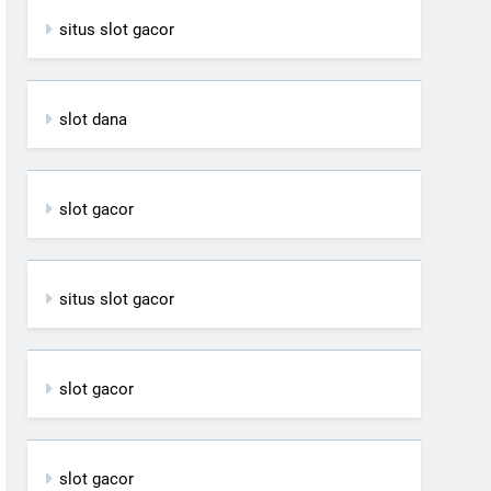
situs slot gacor
slot dana
slot gacor
situs slot gacor
slot gacor
slot gacor