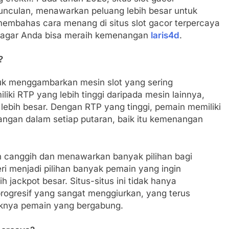
unculan, menawarkan peluang lebih besar untuk
 membahas cara menang di situs slot gacor terpercaya
k agar Anda bisa meraih kemenangan
laris4d
.
?
tuk menggambarkan mesin slot yang sering
iki RTP yang lebih tinggi daripada mesin lainnya,
bih besar. Dengan RTP yang tinggi, pemain memiliki
angan dalam setiap putaran, baik itu kemenangan
in canggih dan menawarkan banyak pilihan bagi
eri menjadi pilihan banyak pemain yang ingin
ackpot besar. Situs-situs ini tidak hanya
progresif yang sangat menggiurkan, yang terus
aknya pemain yang bergabung.