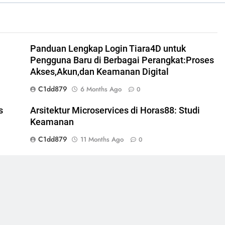
Panduan Lengkap Login Tiara4D untuk
Pengguna Baru di Berbagai Perangkat:Proses
Akses,Akun,dan Keamanan Digital
C1dd879
6 Months Ago
0
s
Arsitektur Microservices di Horas88: Studi
Keamanan
C1dd879
11 Months Ago
0