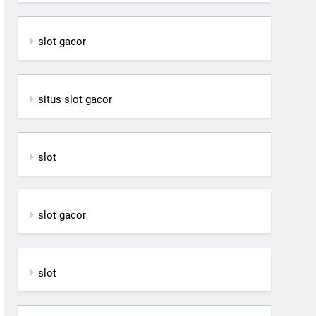
slot gacor
situs slot gacor
slot
slot gacor
slot