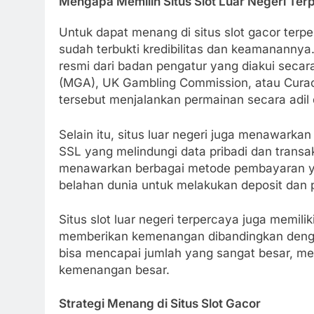
Mengapa Memilih Situs Slot Luar Negeri Ter
Untuk dapat menang di situs slot gacor terpe
sudah terbukti kredibilitas dan keamanannya. 
resmi dari badan pengatur yang diakui secara
(MGA), UK Gambling Commission, atau Curac
tersebut menjalankan permainan secara adil 
Selain itu, situs luar negeri juga menawarka
SSL yang melindungi data pribadi dan transa
menawarkan berbagai metode pembayaran y
belahan dunia untuk melakukan deposit dan 
Situs slot luar negeri terpercaya juga memilik
memberikan kemenangan dibandingkan dengan s
bisa mencapai jumlah yang sangat besar, me
kemenangan besar.
Strategi Menang di Situs Slot Gacor