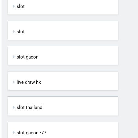
slot
slot
slot gacor
live draw hk
slot thailand
slot gacor 777