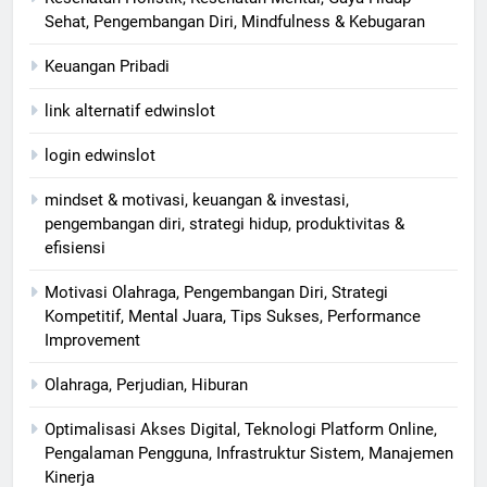
Sehat, Pengembangan Diri, Mindfulness & Kebugaran
Keuangan Pribadi
link alternatif edwinslot
login edwinslot
mindset & motivasi, keuangan & investasi,
pengembangan diri, strategi hidup, produktivitas &
efisiensi
Motivasi Olahraga, Pengembangan Diri, Strategi
Kompetitif, Mental Juara, Tips Sukses, Performance
Improvement
Olahraga, Perjudian, Hiburan
Optimalisasi Akses Digital, Teknologi Platform Online,
Pengalaman Pengguna, Infrastruktur Sistem, Manajemen
Kinerja