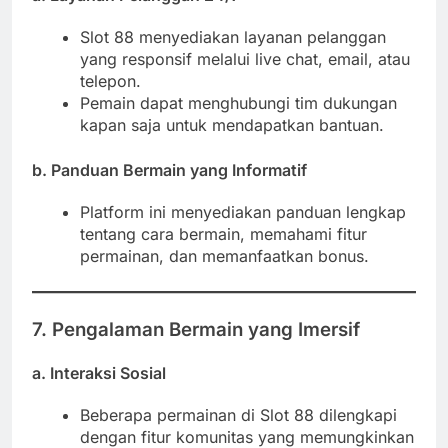
Slot 88 menyediakan layanan pelanggan
yang responsif melalui live chat, email, atau
telepon.
Pemain dapat menghubungi tim dukungan
kapan saja untuk mendapatkan bantuan.
b. Panduan Bermain yang Informatif
Platform ini menyediakan panduan lengkap
tentang cara bermain, memahami fitur
permainan, dan memanfaatkan bonus.
7. Pengalaman Bermain yang Imersif
a. Interaksi Sosial
Beberapa permainan di Slot 88 dilengkapi
dengan fitur komunitas yang memungkinkan