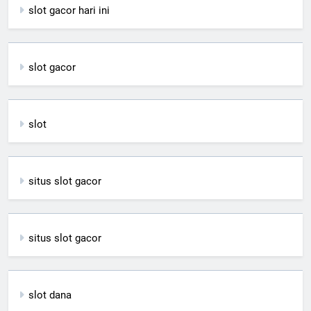
slot gacor hari ini
slot gacor
slot
situs slot gacor
situs slot gacor
slot dana