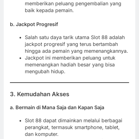
memberikan peluang pengembalian yang
baik kepada pemain.
b. Jackpot Progresif
Salah satu daya tarik utama Slot 88 adalah
jackpot progresif yang terus bertambah
hingga ada pemain yang memenangkannya.
Jackpot ini memberikan peluang untuk
memenangkan hadiah besar yang bisa
mengubah hidup.
3. Kemudahan Akses
a. Bermain di Mana Saja dan Kapan Saja
Slot 88 dapat dimainkan melalui berbagai
perangkat, termasuk smartphone, tablet,
dan komputer.