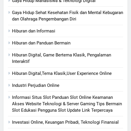
Gaya Hidup Mahasiswa & Teknologi Digital
Gaya Hidup Sehat Kesehatan Fisik dan Mental Kebugaran
dan Olahraga Pengembangan Diri
Hiburan dan Informasi
Hiburan dan Panduan Bermain
Hiburan Digital, Game Bertema Klasik, Pengalaman
Interaktif
Hiburan Digital,Tema Klasik,User Experience Online
Industri Perjudian Online
Informasi Situs Slot Panduan Slot Online Keamanan
Akses Website Teknologi & Server Gaming Tips Bermain
Slot Edukasi Pengguna Slot Update Link Terpercaya
Investasi Online, Keuangan Pribadi, Teknologi Finansial