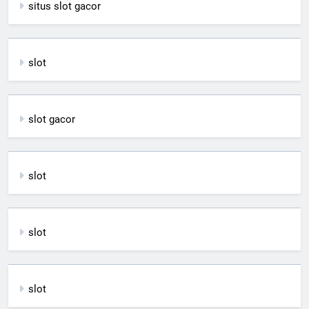
situs slot gacor
slot
slot gacor
slot
slot
slot