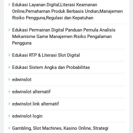
Edukasi Layanan Digital,Literasi Keamanan
Online,Pemahaman Produk Berbasis Undian,Manajemen
Risiko Pengguna,Regulasi dan Kepatuhan
Edukasi Permainan Digital Panduan Pemula Analisis
Mekanisme Game Manajemen Risiko Pengalaman
Pengguna
Edukasi RTP & Literasi Slot Digital
Edukasi Sistem Angka dan Probabilitas
edwinslot
edwinslot alternatif
edwinslot link alternatif
edwinslot login
Gambling, Slot Machines, Kasino Online, Strategi