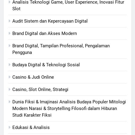
Analisis Teknologi Game, User Experience, Inovasi Fitur
Slot
Audit Sistem dan Kepercayaan Digital
Brand Digital dan Akses Modern
Brand Digital, Tampilan Profesional, Pengalaman
Pengguna
Budaya Digital & Teknologi Sosial
Casino & Judi Online
Casino, Slot Online, Strategi
Dunia Fiksi & Imajinasi Analisis Budaya Populer Mitologi
Modern Narasi & Storytelling Filosofi dalam Hiburan
Studi Karakter Fiksi
Edukasi & Analisis