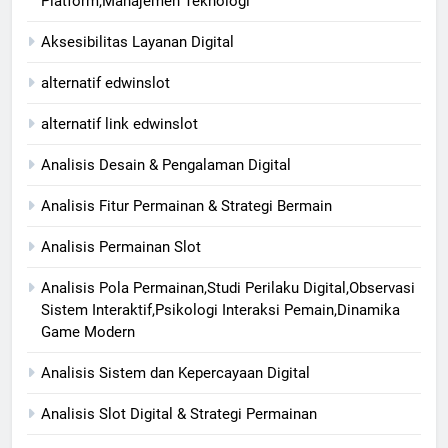
Platform,Manajemen Teknologi
Aksesibilitas Layanan Digital
alternatif edwinslot
alternatif link edwinslot
Analisis Desain & Pengalaman Digital
Analisis Fitur Permainan & Strategi Bermain
Analisis Permainan Slot
Analisis Pola Permainan,Studi Perilaku Digital,Observasi
Sistem Interaktif,Psikologi Interaksi Pemain,Dinamika
Game Modern
Analisis Sistem dan Kepercayaan Digital
Analisis Slot Digital & Strategi Permainan