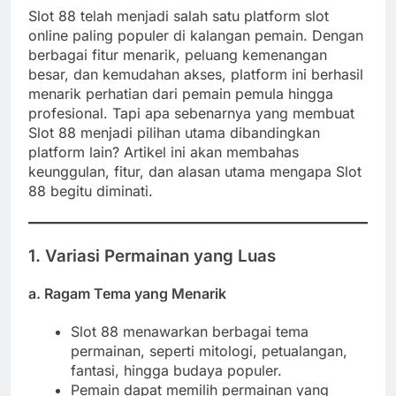
Slot 88 telah menjadi salah satu platform slot
online paling populer di kalangan pemain. Dengan
berbagai fitur menarik, peluang kemenangan
besar, dan kemudahan akses, platform ini berhasil
menarik perhatian dari pemain pemula hingga
profesional. Tapi apa sebenarnya yang membuat
Slot 88 menjadi pilihan utama dibandingkan
platform lain? Artikel ini akan membahas
keunggulan, fitur, dan alasan utama mengapa Slot
88 begitu diminati.
1. Variasi Permainan yang Luas
a. Ragam Tema yang Menarik
Slot 88 menawarkan berbagai tema
permainan, seperti mitologi, petualangan,
fantasi, hingga budaya populer.
Pemain dapat memilih permainan yang