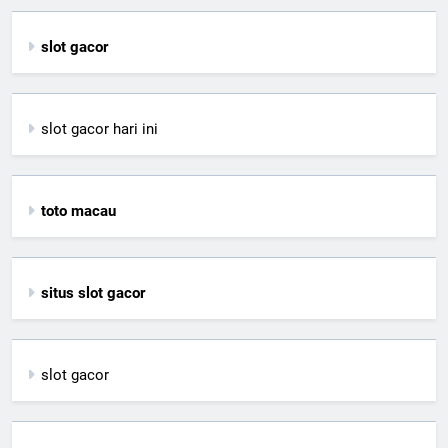
slot gacor
slot gacor hari ini
toto macau
situs slot gacor
slot gacor