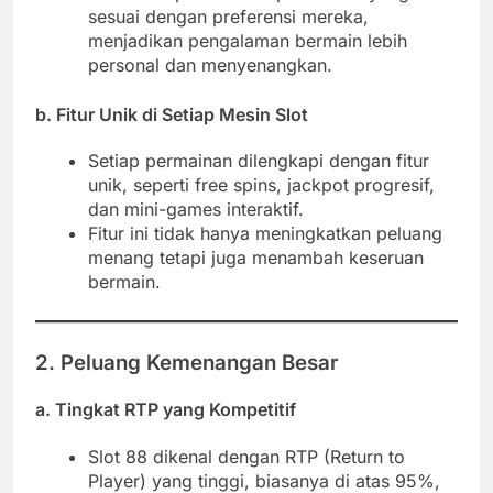
sesuai dengan preferensi mereka,
menjadikan pengalaman bermain lebih
personal dan menyenangkan.
b. Fitur Unik di Setiap Mesin Slot
Setiap permainan dilengkapi dengan fitur
unik, seperti free spins, jackpot progresif,
dan mini-games interaktif.
Fitur ini tidak hanya meningkatkan peluang
menang tetapi juga menambah keseruan
bermain.
2. Peluang Kemenangan Besar
a. Tingkat RTP yang Kompetitif
Slot 88 dikenal dengan RTP (Return to
Player) yang tinggi, biasanya di atas 95%,