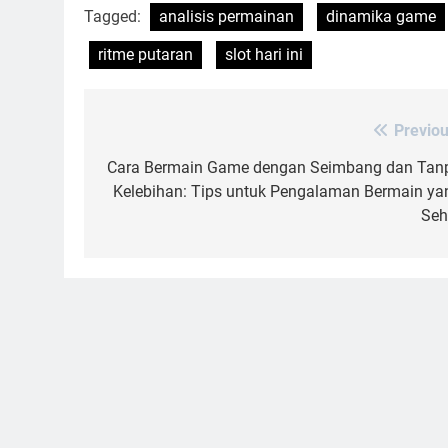
Tagged:
analisis permainan
dinamika game
ritme putaran
slot hari ini
Previou
Post
navigation
Cara Bermain Game dengan Seimbang dan Tan
Kelebihan: Tips untuk Pengalaman Bermain ya
Seh