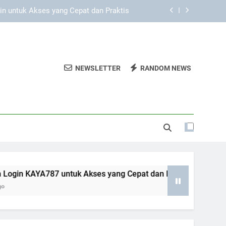
 untuk Akses yang Cepat dan Praktis
7 untuk Akses yang Cepat dan Praktis
A787 Login melalui Browser Desktop
NEWSLETTER
RANDOM NEWS
 untuk Akses yang Cepat dan Praktis
 untuk Akses yang Cepat dan Praktis
l Way. Untuk Pengalaman Wisata Yang Tak Terlupakan.
7 untuk Akses yang Cepat dan Praktis
A787 Login melalui Browser Desktop
787 untuk Akses yang Cepat dan Praktis
Panduan Meng
3 Weeks Ago