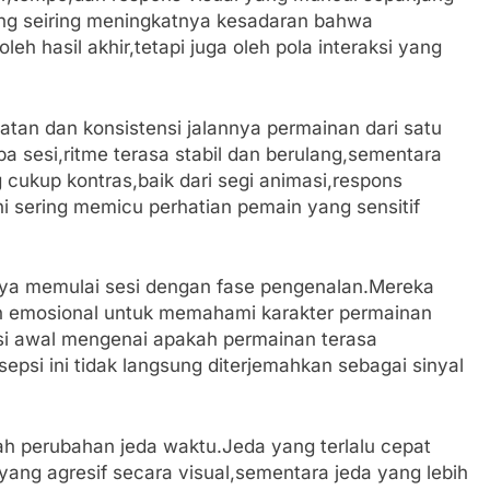
ng seiring meningkatnya kesadaran bahwa
h hasil akhir,tetapi juga oleh pola interaksi yang
tan dan konsistensi jalannya permainan dari satu
a sesi,ritme terasa stabil dan berulang,sementara
cukup kontras,baik dari segi animasi,respons
ni sering memicu perhatian pemain yang sensitif
ya memulai sesi dengan fase pengenalan.Mereka
n emosional untuk memahami karakter permainan
psi awal mengenai apakah permainan terasa
epsi ini tidak langsung diterjemahkan sebagai sinyal
lah perubahan jeda waktu.Jeda yang terlalu cepat
yang agresif secara visual,sementara jeda yang lebih