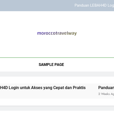
Panduan LEBAH4D Login
Panduan Login KAYA78
Panduan Menggunakan KAY
Panduan EDWINSLOT Login
occo Travel Way
Panduan LEBAH4D Login
Keindahan Maroko Dengan Panduan Lengkap Dari Morocco Trave
Panduan Login KAYA78
SAMPLE PAGE
Panduan Menggunakan KAY
tuk Akses yang Cepat dan Praktis
Panduan Login KAYA
2 Weeks Ago