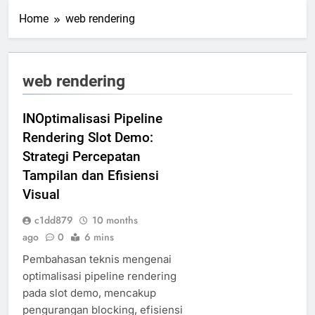
Home
web rendering
web rendering
INOptimalisasi Pipeline
Rendering Slot Demo:
Strategi Percepatan
Tampilan dan Efisiensi
Visual
c1dd879
10 months
ago
0
6 mins
Pembahasan teknis mengenai
optimalisasi pipeline rendering
pada slot demo, mencakup
pengurangan blocking, efisiensi