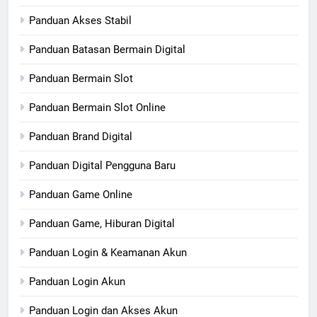
Panduan Akses Stabil
Panduan Batasan Bermain Digital
Panduan Bermain Slot
Panduan Bermain Slot Online
Panduan Brand Digital
Panduan Digital Pengguna Baru
Panduan Game Online
Panduan Game, Hiburan Digital
Panduan Login & Keamanan Akun
Panduan Login Akun
Panduan Login dan Akses Akun