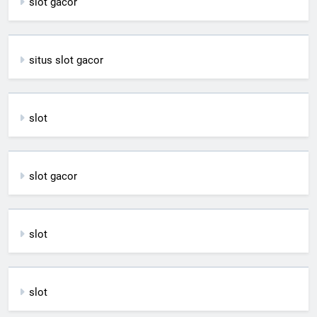
slot gacor
situs slot gacor
slot
slot gacor
slot
slot