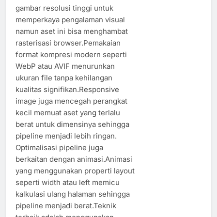
gambar resolusi tinggi untuk
memperkaya pengalaman visual
namun aset ini bisa menghambat
rasterisasi browser.Pemakaian
format kompresi modern seperti
WebP atau AVIF menurunkan
ukuran file tanpa kehilangan
kualitas signifikan.Responsive
image juga mencegah perangkat
kecil memuat aset yang terlalu
berat untuk dimensinya sehingga
pipeline menjadi lebih ringan.
Optimalisasi pipeline juga
berkaitan dengan animasi.Animasi
yang menggunakan properti layout
seperti width atau left memicu
kalkulasi ulang halaman sehingga
pipeline menjadi berat.Teknik