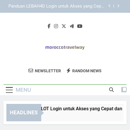
Skip
Panduan Login KAYA787 untuk Akses yang Cepat
to
dan Praktis
content
Panduan Menggunakan KAYA787 Login melalui
Browser Desktop
Panduan EDWINSLOT Login untuk Akses yang
Cepat dan Praktis
Panduan LEBAH4D Login untuk Akses yang Cepat
dan Praktis
Panduan Login KAYA787 untuk Akses yang Cepat
dan Praktis
Morocco Travel
Jelajahi Keindahan Maroko Dengan
Panduan Menggunakan KAYA787 Login melalui
NEWSLETTER
RANDOM NEWS
Way
Browser Desktop
Panduan Lengkap Dari Morocco Travel Way.
Untuk Pengalaman Wisata Yang Tak
MENU
Terlupakan.
anduan EDWINSLOT Login untuk Akses yang Cepat dan Praktis
HEADLINES
Weeks Ago