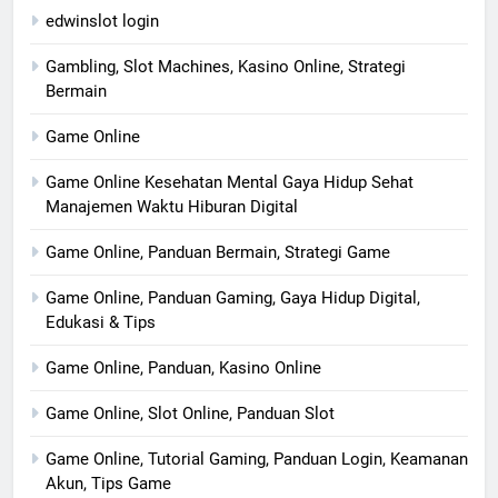
edwinslot login
Gambling, Slot Machines, Kasino Online, Strategi
Bermain
Game Online
Game Online Kesehatan Mental Gaya Hidup Sehat
Manajemen Waktu Hiburan Digital
Game Online, Panduan Bermain, Strategi Game
Game Online, Panduan Gaming, Gaya Hidup Digital,
Edukasi & Tips
Game Online, Panduan, Kasino Online
Game Online, Slot Online, Panduan Slot
Game Online, Tutorial Gaming, Panduan Login, Keamanan
Akun, Tips Game