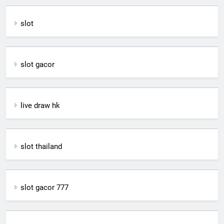
slot
slot gacor
live draw hk
slot thailand
slot gacor 777