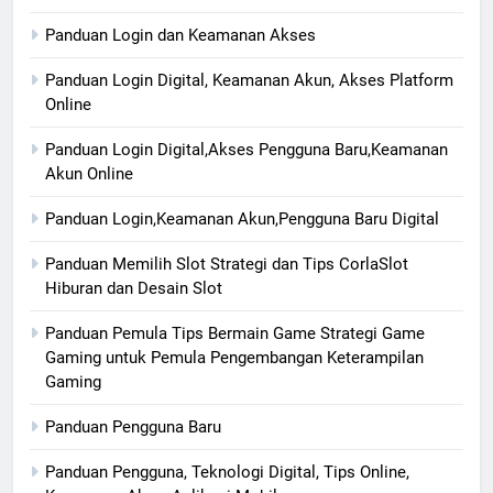
Panduan Login dan Keamanan Akses
Panduan Login Digital, Keamanan Akun, Akses Platform
Online
Panduan Login Digital,Akses Pengguna Baru,Keamanan
Akun Online
Panduan Login,Keamanan Akun,Pengguna Baru Digital
Panduan Memilih Slot Strategi dan Tips CorlaSlot
Hiburan dan Desain Slot
Panduan Pemula Tips Bermain Game Strategi Game
Gaming untuk Pemula Pengembangan Keterampilan
Gaming
Panduan Pengguna Baru
Panduan Pengguna, Teknologi Digital, Tips Online,