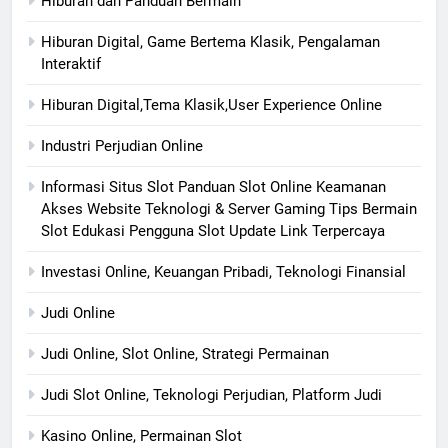
Hiburan dan Panduan Bermain
Hiburan Digital, Game Bertema Klasik, Pengalaman
Interaktif
Hiburan Digital,Tema Klasik,User Experience Online
Industri Perjudian Online
Informasi Situs Slot Panduan Slot Online Keamanan
Akses Website Teknologi & Server Gaming Tips Bermain
Slot Edukasi Pengguna Slot Update Link Terpercaya
Investasi Online, Keuangan Pribadi, Teknologi Finansial
Judi Online
Judi Online, Slot Online, Strategi Permainan
Judi Slot Online, Teknologi Perjudian, Platform Judi
Kasino Online, Permainan Slot