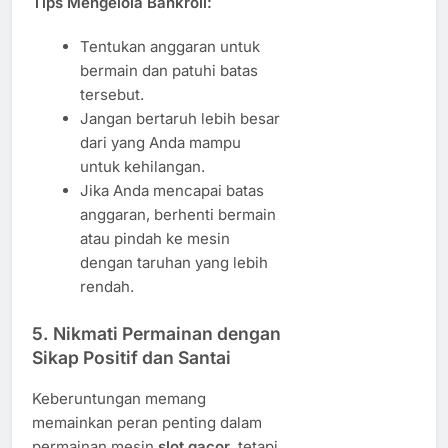
Tips Mengelola Bankroll:
Tentukan anggaran untuk
bermain dan patuhi batas
tersebut.
Jangan bertaruh lebih besar
dari yang Anda mampu
untuk kehilangan.
Jika Anda mencapai batas
anggaran, berhenti bermain
atau pindah ke mesin
dengan taruhan yang lebih
rendah.
5.
Nikmati Permainan dengan
Sikap Positif dan Santai
Keberuntungan memang
memainkan peran penting dalam
permainan mesin
slot gacor
, tetapi