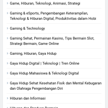
Game, Hiburan, Teknologi, Animasi, Strategi
Gaming & eSports, Pengembangan Keterampilan,
Teknologi & Hiburan Digital, Produktivitas dalam Hobi
Gaming & Technology
Gaming Sehat, Permainan Kasino, Tips Bermain Slot,
Strategi Bermain, Game Online
Gaming, Hiburan, Gaya Hidup
Gaya Hidup Digital | Teknologi | Tren Online
Gaya Hidup Mahasiswa & Teknologi Digital
Gaya Hidup Sehat Kesehatan Fisik dan Mental Kebugaran
dan Olahraga Pengembangan Diri
Hiburan dan Informasi