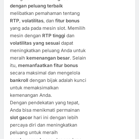
dengan peluang terbaik
melibatkan pemahaman tentang
RTP
,
volatilitas
, dan
fitur bonus
yang ada pada mesin slot. Memilih
mesin dengan
RTP tinggi
dan
volatilitas yang sesuai
dapat
meningkatkan peluang Anda untuk
meraih
kemenangan besar
. Selain
itu,
memanfaatkan fitur bonus
secara maksimal dan mengelola
bankroll
dengan bijak adalah kunci
untuk memaksimalkan
kemenangan Anda.
Dengan pendekatan yang tepat,
Anda bisa menikmati permainan
slot gacor
hari ini dengan lebih
percaya diri dan meningkatkan
peluang untuk meraih