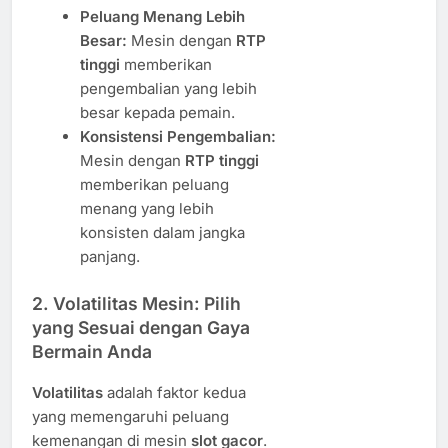
Peluang Menang Lebih
Besar:
Mesin dengan
RTP
tinggi
memberikan
pengembalian yang lebih
besar kepada pemain.
Konsistensi Pengembalian:
Mesin dengan
RTP tinggi
memberikan peluang
menang yang lebih
konsisten dalam jangka
panjang.
2.
Volatilitas Mesin: Pilih
yang Sesuai dengan Gaya
Bermain Anda
Volatilitas
adalah faktor kedua
yang memengaruhi peluang
kemenangan di mesin
slot gacor
.