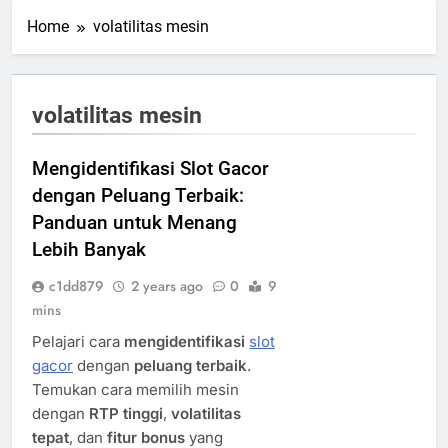
Home
volatilitas mesin
volatilitas mesin
Mengidentifikasi Slot Gacor
dengan Peluang Terbaik:
Panduan untuk Menang
Lebih Banyak
c1dd879
2 years ago
0
9
mins
Pelajari cara
mengidentifikasi
slot
gacor
dengan
peluang terbaik
.
Temukan cara memilih mesin
dengan
RTP tinggi
,
volatilitas
tepat
, dan
fitur bonus
yang