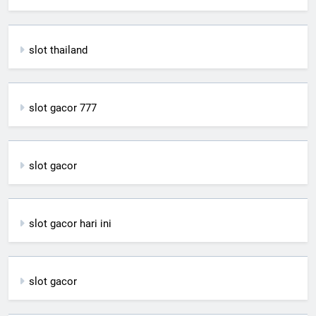
slot thailand
slot gacor 777
slot gacor
slot gacor hari ini
slot gacor