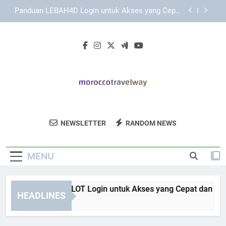
Skip
Panduan Login KAYA787 untuk Akses yang Cepat
to
dan Praktis
content
Panduan Menggunakan KAYA787 Login melalui
Browser Desktop
Panduan EDWINSLOT Login untuk Akses yang
Cepat dan Praktis
Panduan LEBAH4D Login untuk Akses yang Cepat
dan Praktis
Panduan Login KAYA787 untuk Akses yang Cepat
dan Praktis
Morocco Travel
Jelajahi Keindahan Maroko Dengan
Panduan Menggunakan KAYA787 Login melalui
NEWSLETTER
RANDOM NEWS
Way
Browser Desktop
Panduan Lengkap Dari Morocco Travel Way.
Untuk Pengalaman Wisata Yang Tak
MENU
Terlupakan.
anduan EDWINSLOT Login untuk Akses yang Cepat dan Praktis
HEADLINES
Weeks Ago