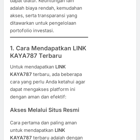
dapat diatur. Keuntungan lain
adalah biaya rendah, kemudahan
akses, serta transparansi yang
ditawarkan untuk pengelolaan
portofolio investasi.
1. Cara Mendapatkan LINK
KAYA787 Terbaru
Untuk mendapatkan
LINK
KAYA787
terbaru, ada beberapa
cara yang perlu Anda ketahui agar
dapat mengakses platform ini
dengan aman dan efektif:
Akses Melalui Situs Resmi
Cara pertama dan paling aman
untuk mendapatkan
LINK
KAYA787
terbaru adalah dengan