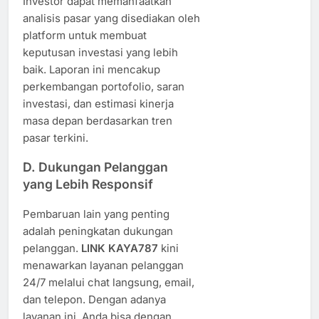
Investor dapat memanfaatkan
analisis pasar yang disediakan oleh
platform untuk membuat
keputusan investasi yang lebih
baik. Laporan ini mencakup
perkembangan portofolio, saran
investasi, dan estimasi kinerja
masa depan berdasarkan tren
pasar terkini.
D. Dukungan Pelanggan
yang Lebih Responsif
Pembaruan lain yang penting
adalah peningkatan dukungan
pelanggan.
LINK KAYA787
kini
menawarkan layanan pelanggan
24/7 melalui chat langsung, email,
dan telepon. Dengan adanya
layanan ini, Anda bisa dengan