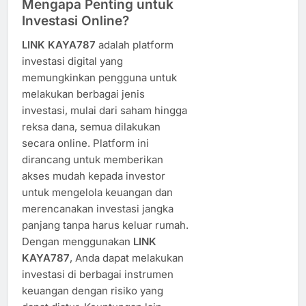
Mengapa Penting untuk
Investasi Online?
LINK KAYA787
adalah platform
investasi digital yang
memungkinkan pengguna untuk
melakukan berbagai jenis
investasi, mulai dari saham hingga
reksa dana, semua dilakukan
secara online. Platform ini
dirancang untuk memberikan
akses mudah kepada investor
untuk mengelola keuangan dan
merencanakan investasi jangka
panjang tanpa harus keluar rumah.
Dengan menggunakan
LINK
KAYA787
, Anda dapat melakukan
investasi di berbagai instrumen
keuangan dengan risiko yang