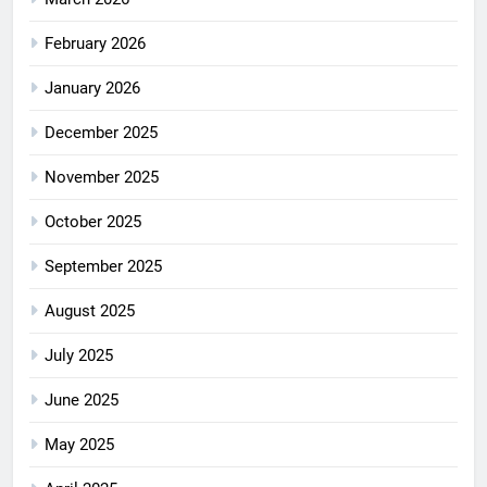
February 2026
January 2026
December 2025
November 2025
October 2025
September 2025
August 2025
July 2025
June 2025
May 2025