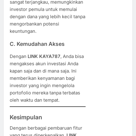
sangat terjangkau, memungkinkan
investor pemula untuk memulai
dengan dana yang lebih kecil tanpa
mengorbankan potensi
keuntungan.
C. Kemudahan Akses
Dengan
LINK KAYA787
, Anda bisa
mengakses akun investasi Anda
kapan saja dan di mana saja. Ini
memberikan kenyamanan bagi
investor yang ingin mengelola
portofolio mereka tanpa terbatas
oleh waktu dan tempat.
Kesimpulan
Dengan berbagai pembaruan fitur
yang terus diperkenalkan,
LINK