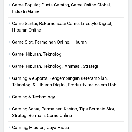
Game Populer, Dunia Gaming, Game Online Global,
Industri Game
Game Santai, Rekomendasi Game, Lifestyle Digital,
Hiburan Online
Game Slot, Permainan Online, Hiburan
Game, Hiburan, Teknologi
Game, Hiburan, Teknologi, Animasi, Strategi
Gaming & eSports, Pengembangan Keterampilan,
Teknologi & Hiburan Digital, Produktivitas dalam Hobi
Gaming & Technology
Gaming Sehat, Permainan Kasino, Tips Bermain Slot,
Strategi Bermain, Game Online
Gaming, Hiburan, Gaya Hidup