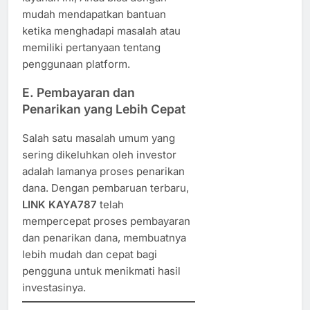
mudah mendapatkan bantuan
ketika menghadapi masalah atau
memiliki pertanyaan tentang
penggunaan platform.
E. Pembayaran dan
Penarikan yang Lebih Cepat
Salah satu masalah umum yang
sering dikeluhkan oleh investor
adalah lamanya proses penarikan
dana. Dengan pembaruan terbaru,
LINK KAYA787
telah
mempercepat proses pembayaran
dan penarikan dana, membuatnya
lebih mudah dan cepat bagi
pengguna untuk menikmati hasil
investasinya.