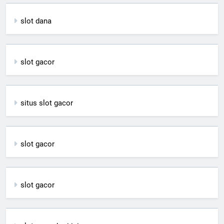
slot dana
slot gacor
situs slot gacor
slot gacor
slot gacor