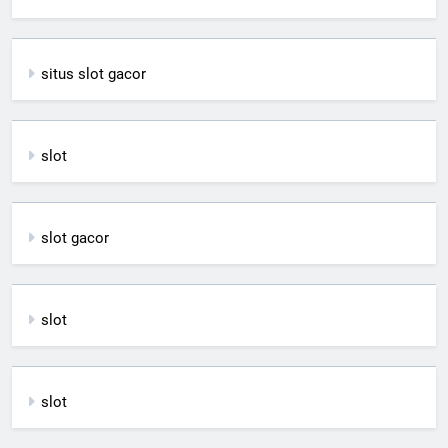
situs slot gacor
slot
slot gacor
slot
slot