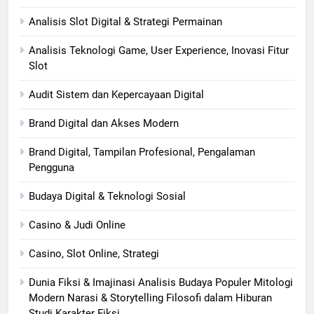
Analisis Slot Digital & Strategi Permainan
Analisis Teknologi Game, User Experience, Inovasi Fitur
Slot
Audit Sistem dan Kepercayaan Digital
Brand Digital dan Akses Modern
Brand Digital, Tampilan Profesional, Pengalaman
Pengguna
Budaya Digital & Teknologi Sosial
Casino & Judi Online
Casino, Slot Online, Strategi
Dunia Fiksi & Imajinasi Analisis Budaya Populer Mitologi
Modern Narasi & Storytelling Filosofi dalam Hiburan
Studi Karakter Fiksi