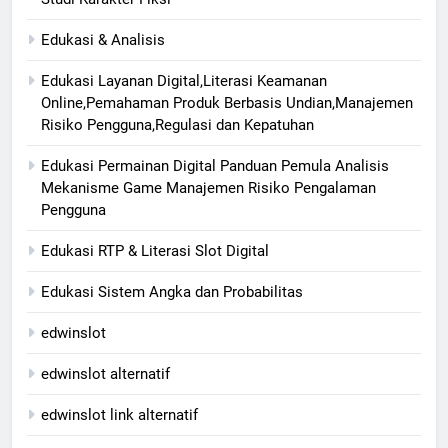
Edukasi & Analisis
Edukasi Layanan Digital,Literasi Keamanan
Online,Pemahaman Produk Berbasis Undian,Manajemen
Risiko Pengguna,Regulasi dan Kepatuhan
Edukasi Permainan Digital Panduan Pemula Analisis
Mekanisme Game Manajemen Risiko Pengalaman
Pengguna
Edukasi RTP & Literasi Slot Digital
Edukasi Sistem Angka dan Probabilitas
edwinslot
edwinslot alternatif
edwinslot link alternatif