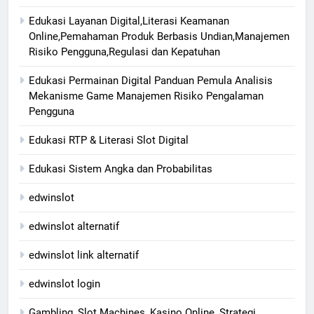
Edukasi Layanan Digital,Literasi Keamanan
Online,Pemahaman Produk Berbasis Undian,Manajemen
Risiko Pengguna,Regulasi dan Kepatuhan
Edukasi Permainan Digital Panduan Pemula Analisis
Mekanisme Game Manajemen Risiko Pengalaman
Pengguna
Edukasi RTP & Literasi Slot Digital
Edukasi Sistem Angka dan Probabilitas
edwinslot
edwinslot alternatif
edwinslot link alternatif
edwinslot login
Gambling, Slot Machines, Kasino Online, Strategi