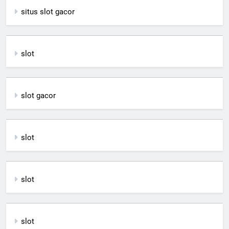
situs slot gacor
slot
slot gacor
slot
slot
slot