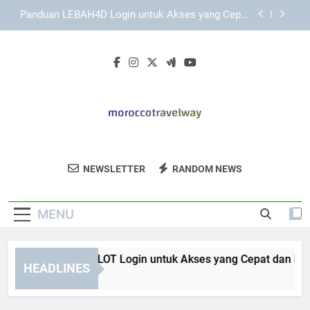
Skip
Panduan Login KAYA787 untuk Akses yang Cepat
to
dan Praktis
content
Panduan Menggunakan KAYA787 Login melalui
Browser Desktop
Panduan EDWINSLOT Login untuk Akses yang
Cepat dan Praktis
Panduan LEBAH4D Login untuk Akses yang Cepat
dan Praktis
Panduan Login KAYA787 untuk Akses yang Cepat
dan Praktis
Morocco Travel
Jelajahi Keindahan Maroko Dengan
Panduan Menggunakan KAYA787 Login melalui
NEWSLETTER
RANDOM NEWS
Way
Browser Desktop
Panduan Lengkap Dari Morocco Travel Way.
Untuk Pengalaman Wisata Yang Tak
MENU
Terlupakan.
nduan EDWINSLOT Login untuk Akses yang Cepat dan Praktis
HEADLINES
Weeks Ago