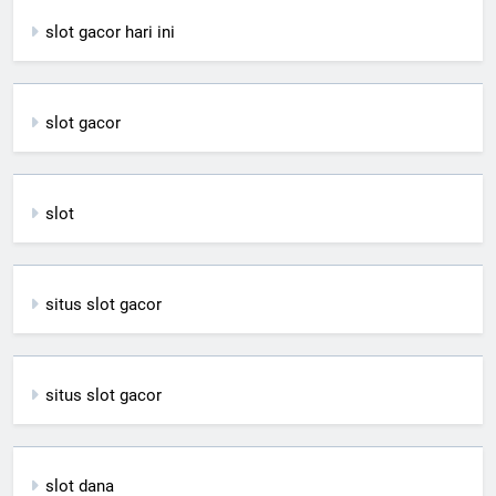
slot gacor hari ini
slot gacor
slot
situs slot gacor
situs slot gacor
slot dana