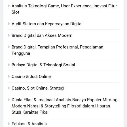
Analisis Teknologi Game, User Experience, Inovasi Fitur
Slot
Audit Sistem dan Kepercayaan Digital
Brand Digital dan Akses Modern
Brand Digital, Tampilan Profesional, Pengalaman
Pengguna
Budaya Digital & Teknologi Sosial
Casino & Judi Online
Casino, Slot Online, Strategi
Dunia Fiksi & Imajinasi Analisis Budaya Populer Mitologi
Modern Narasi & Storytelling Filosofi dalam Hiburan
Studi Karakter Fiksi
Edukasi & Analisis