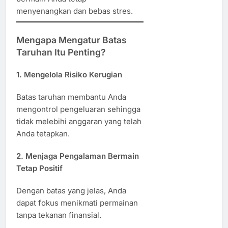
menyenangkan dan bebas stres.
Mengapa Mengatur Batas
Taruhan Itu Penting?
1. Mengelola Risiko Kerugian
Batas taruhan membantu Anda
mengontrol pengeluaran sehingga
tidak melebihi anggaran yang telah
Anda tetapkan.
2. Menjaga Pengalaman Bermain
Tetap Positif
Dengan batas yang jelas, Anda
dapat fokus menikmati permainan
tanpa tekanan finansial.