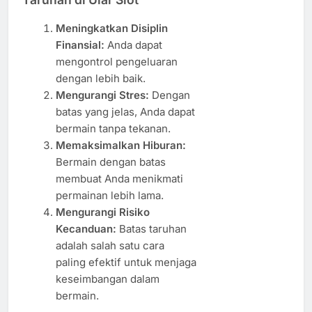
Meningkatkan Disiplin
Finansial:
Anda dapat
mengontrol pengeluaran
dengan lebih baik.
Mengurangi Stres:
Dengan
batas yang jelas, Anda dapat
bermain tanpa tekanan.
Memaksimalkan Hiburan:
Bermain dengan batas
membuat Anda menikmati
permainan lebih lama.
Mengurangi Risiko
Kecanduan:
Batas taruhan
adalah salah satu cara
paling efektif untuk menjaga
keseimbangan dalam
bermain.