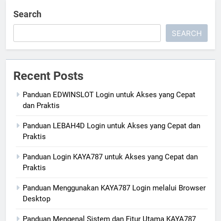
Search
SEARCH
Recent Posts
Panduan EDWINSLOT Login untuk Akses yang Cepat
dan Praktis
Panduan LEBAH4D Login untuk Akses yang Cepat dan
Praktis
Panduan Login KAYA787 untuk Akses yang Cepat dan
Praktis
Panduan Menggunakan KAYA787 Login melalui Browser
Desktop
Panduan Mengenal Sistem dan Fitur Utama KAYA787