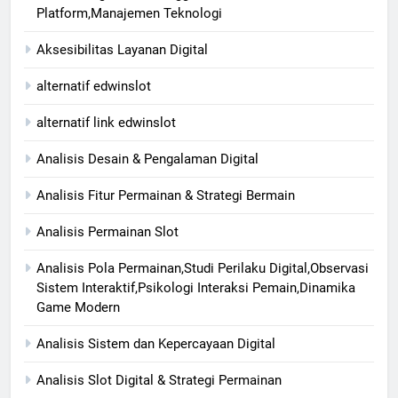
Platform,Manajemen Teknologi
Aksesibilitas Layanan Digital
alternatif edwinslot
alternatif link edwinslot
Analisis Desain & Pengalaman Digital
Analisis Fitur Permainan & Strategi Bermain
Analisis Permainan Slot
Analisis Pola Permainan,Studi Perilaku Digital,Observasi
Sistem Interaktif,Psikologi Interaksi Pemain,Dinamika
Game Modern
Analisis Sistem dan Kepercayaan Digital
Analisis Slot Digital & Strategi Permainan