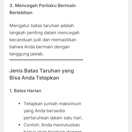
3. Mencegah Perilaku Bermain
Berlebihan
Mengatur batas taruhan adalah
langkah penting dalam mencegah
kecanduan judi dan memastikan
bahwa Anda bermain dengan
tanggung jawab.
Jenis Batas Taruhan yang
Bisa Anda Tetapkan
1. Batas Harian
Tetapkan jumlah maksimum
yang Anda bersedia
pertaruhkan dalam satu hari.
Contoh: Anda memutuskan
hanya akan bermain dengan