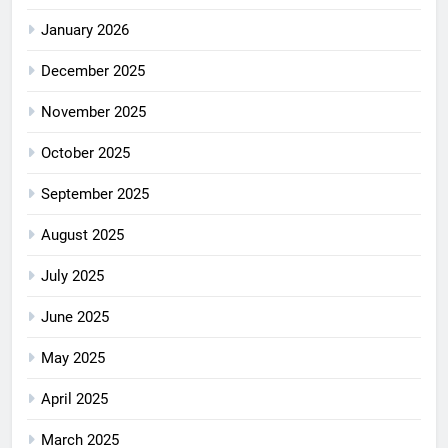
January 2026
December 2025
November 2025
October 2025
September 2025
August 2025
July 2025
June 2025
May 2025
April 2025
March 2025