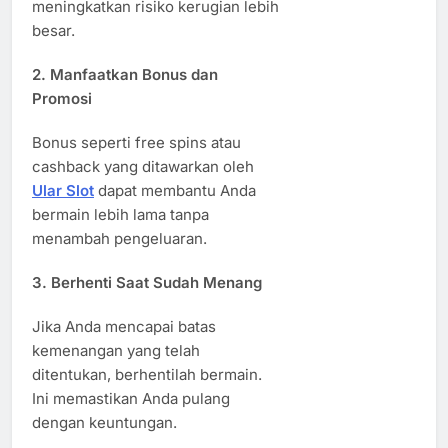
meningkatkan risiko kerugian lebih
besar.
2. Manfaatkan Bonus dan
Promosi
Bonus seperti free spins atau
cashback yang ditawarkan oleh
Ular Slot
dapat membantu Anda
bermain lebih lama tanpa
menambah pengeluaran.
3. Berhenti Saat Sudah Menang
Jika Anda mencapai batas
kemenangan yang telah
ditentukan, berhentilah bermain.
Ini memastikan Anda pulang
dengan keuntungan.