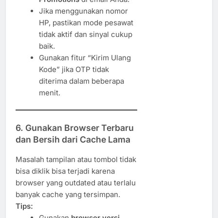
Jika menggunakan nomor
HP, pastikan mode pesawat
tidak aktif dan sinyal cukup
baik.
Gunakan fitur “Kirim Ulang
Kode” jika OTP tidak
diterima dalam beberapa
menit.
6.
Gunakan Browser Terbaru
dan Bersih dari Cache Lama
Masalah tampilan atau tombol tidak
bisa diklik bisa terjadi karena
browser yang outdated atau terlalu
banyak cache yang tersimpan.
Tips:
Gunakan
browser versi