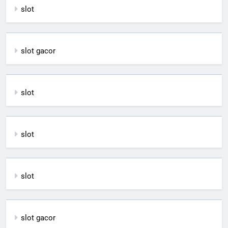
slot
slot gacor
slot
slot
slot
slot gacor