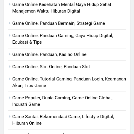
Game Online Kesehatan Mental Gaya Hidup Sehat
Manajemen Waktu Hiburan Digital
Game Online, Panduan Bermain, Strategi Game
Game Online, Panduan Gaming, Gaya Hidup Digital,
Edukasi & Tips
Game Online, Panduan, Kasino Online
Game Online, Slot Online, Panduan Slot
Game Online, Tutorial Gaming, Panduan Login, Keamanan
Akun, Tips Game
Game Populer, Dunia Gaming, Game Online Global,
Industri Game
Game Santai, Rekomendasi Game, Lifestyle Digital,
Hiburan Online