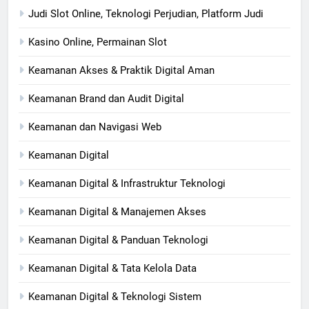
Judi Slot Online, Teknologi Perjudian, Platform Judi
Kasino Online, Permainan Slot
Keamanan Akses & Praktik Digital Aman
Keamanan Brand dan Audit Digital
Keamanan dan Navigasi Web
Keamanan Digital
Keamanan Digital & Infrastruktur Teknologi
Keamanan Digital & Manajemen Akses
Keamanan Digital & Panduan Teknologi
Keamanan Digital & Tata Kelola Data
Keamanan Digital & Teknologi Sistem