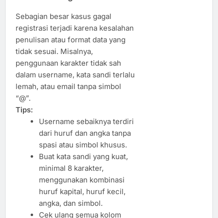
Sebagian besar kasus gagal
registrasi terjadi karena kesalahan
penulisan atau format data yang
tidak sesuai. Misalnya,
penggunaan karakter tidak sah
dalam username, kata sandi terlalu
lemah, atau email tanpa simbol
“@”.
Tips:
Username sebaiknya terdiri
dari huruf dan angka tanpa
spasi atau simbol khusus.
Buat kata sandi yang kuat,
minimal 8 karakter,
menggunakan kombinasi
huruf kapital, huruf kecil,
angka, dan simbol.
Cek ulang semua kolom