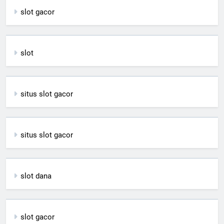
slot gacor
slot
situs slot gacor
situs slot gacor
slot dana
slot gacor