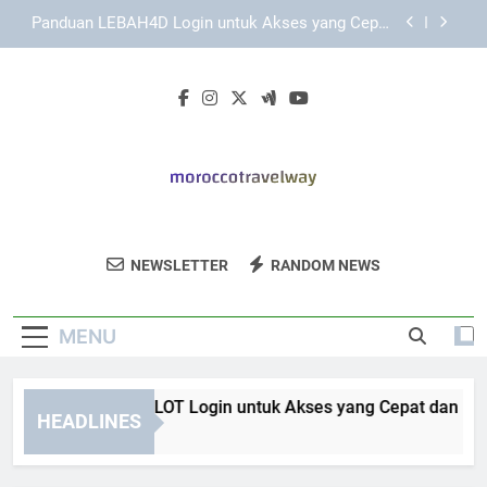
Skip
Panduan Login KAYA787 untuk Akses yang Cepat
to
dan Praktis
content
Panduan Menggunakan KAYA787 Login melalui
Browser Desktop
Panduan EDWINSLOT Login untuk Akses yang
Cepat dan Praktis
Panduan LEBAH4D Login untuk Akses yang Cepat
dan Praktis
Panduan Login KAYA787 untuk Akses yang Cepat
dan Praktis
Morocco Travel
Jelajahi Keindahan Maroko Dengan
Panduan Menggunakan KAYA787 Login melalui
NEWSLETTER
RANDOM NEWS
Way
Browser Desktop
Panduan Lengkap Dari Morocco Travel Way.
Untuk Pengalaman Wisata Yang Tak
MENU
Terlupakan.
anduan EDWINSLOT Login untuk Akses yang Cepat dan Praktis
HEADLINES
Weeks Ago