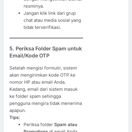
resminya.
Jangan klik link dari grup
chat atau media sosial yang
tidak terverifikasi.
5.
Periksa Folder Spam untuk
Email/Kode OTP
Setelah mengisi formulir, sistem
akan mengirimkan kode OTP ke
nomor HP atau email Anda.
Kadang, email dari sistem masuk
ke folder spam sehingga
pengguna mengira tidak menerima
apapun.
Tips:
Periksa folder
Spam atau
Promotions
di email Anda.