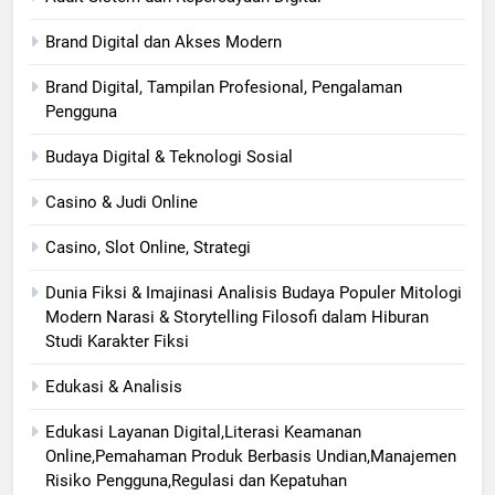
Brand Digital dan Akses Modern
Brand Digital, Tampilan Profesional, Pengalaman
Pengguna
Budaya Digital & Teknologi Sosial
Casino & Judi Online
Casino, Slot Online, Strategi
Dunia Fiksi & Imajinasi Analisis Budaya Populer Mitologi
Modern Narasi & Storytelling Filosofi dalam Hiburan
Studi Karakter Fiksi
Edukasi & Analisis
Edukasi Layanan Digital,Literasi Keamanan
Online,Pemahaman Produk Berbasis Undian,Manajemen
Risiko Pengguna,Regulasi dan Kepatuhan