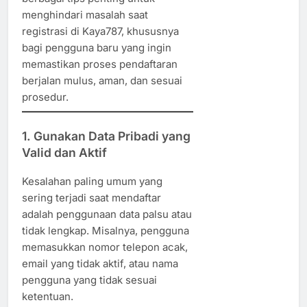
menghindari masalah saat
registrasi di Kaya787, khususnya
bagi pengguna baru yang ingin
memastikan proses pendaftaran
berjalan mulus, aman, dan sesuai
prosedur.
1.
Gunakan Data Pribadi yang
Valid dan Aktif
Kesalahan paling umum yang
sering terjadi saat mendaftar
adalah penggunaan data palsu atau
tidak lengkap. Misalnya, pengguna
memasukkan nomor telepon acak,
email yang tidak aktif, atau nama
pengguna yang tidak sesuai
ketentuan.