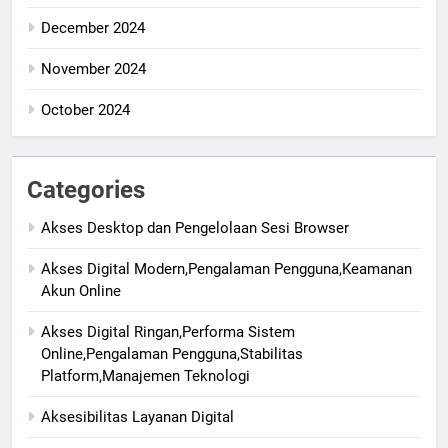
December 2024
November 2024
October 2024
Categories
Akses Desktop dan Pengelolaan Sesi Browser
Akses Digital Modern,Pengalaman Pengguna,Keamanan
Akun Online
Akses Digital Ringan,Performa Sistem
Online,Pengalaman Pengguna,Stabilitas
Platform,Manajemen Teknologi
Aksesibilitas Layanan Digital