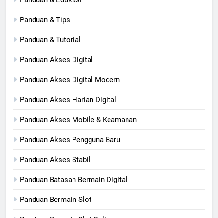
Panduan & Tips
Panduan & Tutorial
Panduan Akses Digital
Panduan Akses Digital Modern
Panduan Akses Harian Digital
Panduan Akses Mobile & Keamanan
Panduan Akses Pengguna Baru
Panduan Akses Stabil
Panduan Batasan Bermain Digital
Panduan Bermain Slot