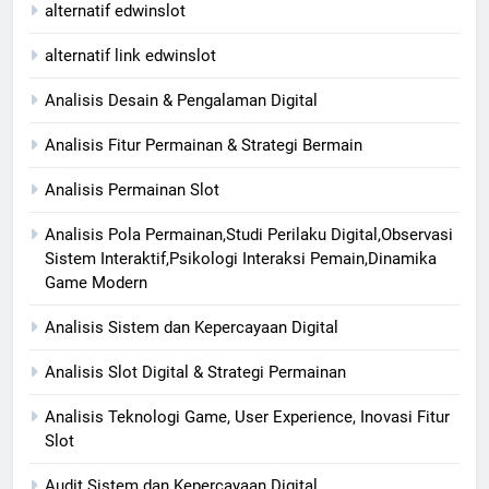
alternatif edwinslot
alternatif link edwinslot
Analisis Desain & Pengalaman Digital
Analisis Fitur Permainan & Strategi Bermain
Analisis Permainan Slot
Analisis Pola Permainan,Studi Perilaku Digital,Observasi
Sistem Interaktif,Psikologi Interaksi Pemain,Dinamika
Game Modern
Analisis Sistem dan Kepercayaan Digital
Analisis Slot Digital & Strategi Permainan
Analisis Teknologi Game, User Experience, Inovasi Fitur
Slot
Audit Sistem dan Kepercayaan Digital