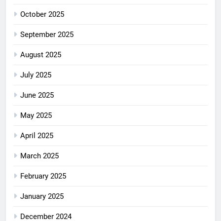
October 2025
September 2025
August 2025
July 2025
June 2025
May 2025
April 2025
March 2025
February 2025
January 2025
December 2024