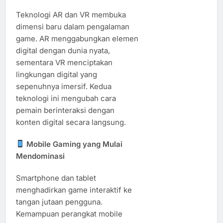
Teknologi AR dan VR membuka
dimensi baru dalam pengalaman
game. AR menggabungkan elemen
digital dengan dunia nyata,
sementara VR menciptakan
lingkungan digital yang
sepenuhnya imersif. Kedua
teknologi ini mengubah cara
pemain berinteraksi dengan
konten digital secara langsung.
Mobile Gaming yang Mulai
Mendominasi
Smartphone dan tablet
menghadirkan game interaktif ke
tangan jutaan pengguna.
Kemampuan perangkat mobile