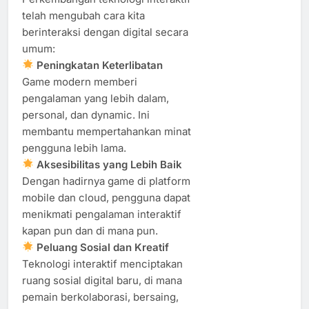
telah mengubah cara kita
berinteraksi dengan digital secara
umum:
Peningkatan Keterlibatan
Game modern memberi
pengalaman yang lebih dalam,
personal, dan dynamic. Ini
membantu mempertahankan minat
pengguna lebih lama.
Aksesibilitas yang Lebih Baik
Dengan hadirnya game di platform
mobile dan cloud, pengguna dapat
menikmati pengalaman interaktif
kapan pun dan di mana pun.
Peluang Sosial dan Kreatif
Teknologi interaktif menciptakan
ruang sosial digital baru, di mana
pemain berkolaborasi, bersaing,