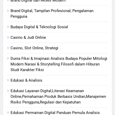
Brand Digital dan Akses Modern
Brand Digital, Tampilan Profesional, Pengalaman
Pengguna
Budaya Digital & Teknologi Sosial
Casino & Judi Online
Casino, Slot Online, Strategi
Dunia Fiksi & Imajinasi Analisis Budaya Populer Mitologi
Modern Narasi & Storytelling Filosofi dalam Hiburan
Studi Karakter Fiksi
Edukasi & Analisis
Edukasi Layanan Digital,Literasi Keamanan
Online,Pemahaman Produk Berbasis Undian,Manajemen
Risiko Pengguna,Regulasi dan Kepatuhan
Edukasi Permainan Digital Panduan Pemula Analisis