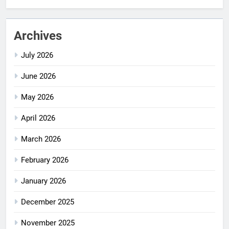
Archives
July 2026
June 2026
May 2026
April 2026
March 2026
February 2026
January 2026
December 2025
November 2025