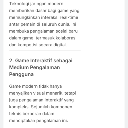
Teknologi jaringan modern
memberikan dasar bagi game yang
memungkinkan interaksi real-time
antar pemain di seluruh dunia. Ini
membuka pengalaman sosial baru
dalam game, termasuk kolaborasi
dan kompetisi secara digital.
2. Game Interaktif sebagai
Medium Pengalaman
Pengguna
Game modern tidak hanya
menyajikan visual menarik, tetapi
juga pengalaman interaktif yang
kompleks. Sejumlah komponen
teknis berperan dalam
menciptakan pengalaman ini: