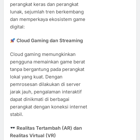
perangkat keras dan perangkat
lunak, sejumlah tren berkembang
dan memperkaya ekosistem game
digital:
Cloud Gaming dan Streaming
Cloud gaming memungkinkan
pengguna memainkan game berat
tanpa bergantung pada perangkat
lokal yang kuat. Dengan
pemrosesan dilakukan di server
jarak jauh, pengalaman interaktif
dapat dinikmati di berbagai
perangkat dengan koneksi internet
stabil.
Realitas Tertambah (AR) dan
Realitas Virtual (VR)