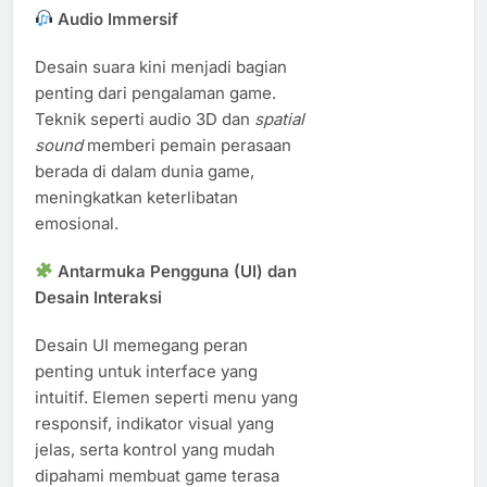
Audio Immersif
Desain suara kini menjadi bagian
penting dari pengalaman game.
Teknik seperti audio 3D dan
spatial
sound
memberi pemain perasaan
berada di dalam dunia game,
meningkatkan keterlibatan
emosional.
Antarmuka Pengguna (UI) dan
Desain Interaksi
Desain UI memegang peran
penting untuk interface yang
intuitif. Elemen seperti menu yang
responsif, indikator visual yang
jelas, serta kontrol yang mudah
dipahami membuat game terasa