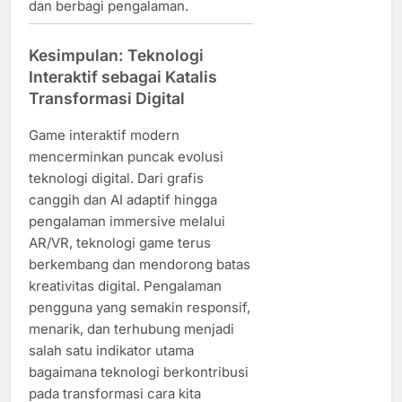
dan berbagi pengalaman.
Kesimpulan: Teknologi
Interaktif sebagai Katalis
Transformasi Digital
Game interaktif modern
mencerminkan puncak evolusi
teknologi digital. Dari grafis
canggih dan AI adaptif hingga
pengalaman immersive melalui
AR/VR, teknologi game terus
berkembang dan mendorong batas
kreativitas digital. Pengalaman
pengguna yang semakin responsif,
menarik, dan terhubung menjadi
salah satu indikator utama
bagaimana teknologi berkontribusi
pada transformasi cara kita