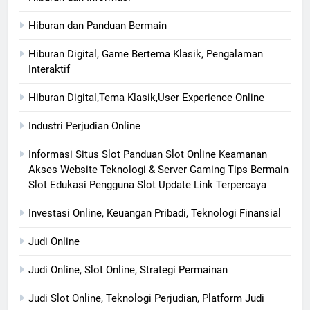
Hiburan dan Panduan Bermain
Hiburan Digital, Game Bertema Klasik, Pengalaman
Interaktif
Hiburan Digital,Tema Klasik,User Experience Online
Industri Perjudian Online
Informasi Situs Slot Panduan Slot Online Keamanan
Akses Website Teknologi & Server Gaming Tips Bermain
Slot Edukasi Pengguna Slot Update Link Terpercaya
Investasi Online, Keuangan Pribadi, Teknologi Finansial
Judi Online
Judi Online, Slot Online, Strategi Permainan
Judi Slot Online, Teknologi Perjudian, Platform Judi