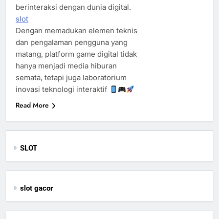
berinteraksi dengan dunia digital.
slot
Dengan memadukan elemen teknis
dan pengalaman pengguna yang
matang, platform game digital tidak
hanya menjadi media hiburan
semata, tetapi juga laboratorium
inovasi teknologi interaktif
Read More
SLOT
slot gacor