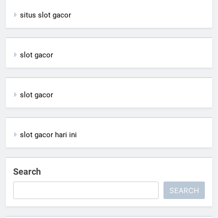
situs slot gacor
slot gacor
slot gacor
slot gacor hari ini
Search
SEARCH