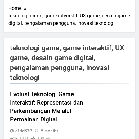
Home
teknologi game, game interaktif, UX game, desain game
digital, pengalaman pengguna, inovasi teknologi
teknologi game, game interaktif, UX
game, desain game digital,
pengalaman pengguna, inovasi
teknologi
Evolusi Teknologi Game
Interaktif: Representasi dan
Perkembangan Melalui
Permainan Digital
c1dd879
5 months
ago
0
7 mins