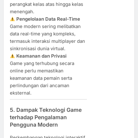
perangkat kelas atas hingga kelas
menengah.
Pengelolaan Data Real-Time
Game modern sering melibatkan
data real-time yang kompleks,
termasuk interaksi multiplayer dan
sinkronisasi dunia virtual.
Keamanan dan Privasi
Game yang terhubung secara
online perlu memastikan
keamanan data pemain serta
perlindungan dari ancaman
eksternal.
5. Dampak Teknologi Game
terhadap Pengalaman
Pengguna Modern
Perkembangan teknologi interaktif