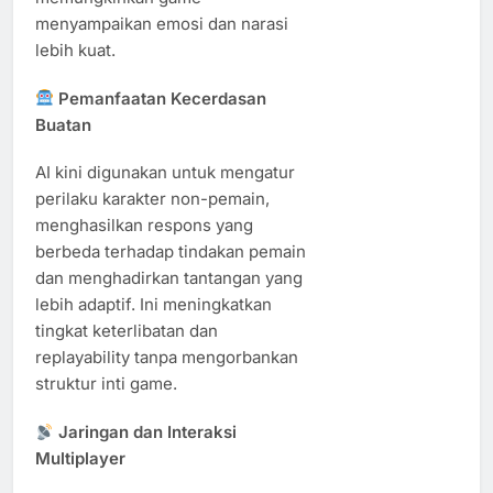
menyampaikan emosi dan narasi
lebih kuat.
Pemanfaatan Kecerdasan
Buatan
AI kini digunakan untuk mengatur
perilaku karakter non-pemain,
menghasilkan respons yang
berbeda terhadap tindakan pemain
dan menghadirkan tantangan yang
lebih adaptif. Ini meningkatkan
tingkat keterlibatan dan
replayability tanpa mengorbankan
struktur inti game.
Jaringan dan Interaksi
Multiplayer