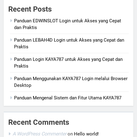
Recent Posts
Panduan EDWINSLOT Login untuk Akses yang Cepat
dan Praktis
Panduan LEBAH4D Login untuk Akses yang Cepat dan
Praktis
Panduan Login KAYA787 untuk Akses yang Cepat dan
Praktis
Panduan Menggunakan KAYA787 Login melalui Browser
Desktop
Panduan Mengenal Sistem dan Fitur Utama KAYA787
Recent Comments
A WordPress Commenter
on
Hello world!