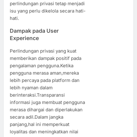
perlindungan privasi tetap menjadi
isu yang perlu dikelola secara hati-
hati.
Dampak pada User
Experience
Perlindungan privasi yang kuat
memberikan dampak positif pada
pengalaman pengguna.Ketika
pengguna merasa aman,mereka
lebih percaya pada platform dan
lebih nyaman dalam
berinteraksi.Transparansi
informasi juga membuat pengguna
merasa dihargai dan diperlakukan
secara adil.Dalam jangka
panjang,hal ini memperkuat
loyalitas dan meningkatkan nilai