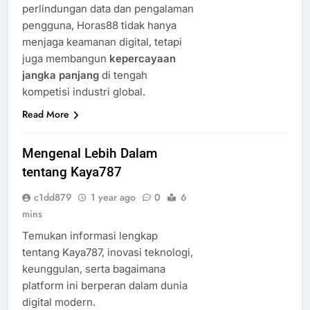
perlindungan data dan pengalaman
pengguna, Horas88 tidak hanya
menjaga keamanan digital, tetapi
juga membangun
kepercayaan
jangka panjang
di tengah
kompetisi industri global.
Read More
Mengenal Lebih Dalam
tentang Kaya787
c1dd879
1 year ago
0
6
mins
Temukan informasi lengkap
tentang Kaya787, inovasi teknologi,
keunggulan, serta bagaimana
platform ini berperan dalam dunia
digital modern.