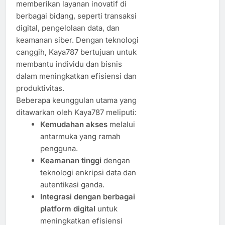
memberikan layanan inovatif di
berbagai bidang, seperti transaksi
digital, pengelolaan data, dan
keamanan siber. Dengan teknologi
canggih, Kaya787 bertujuan untuk
membantu individu dan bisnis
dalam meningkatkan efisiensi dan
produktivitas.
Beberapa keunggulan utama yang
ditawarkan oleh Kaya787 meliputi:
Kemudahan akses
melalui
antarmuka yang ramah
pengguna.
Keamanan tinggi
dengan
teknologi enkripsi data dan
autentikasi ganda.
Integrasi dengan berbagai
platform digital
untuk
meningkatkan efisiensi