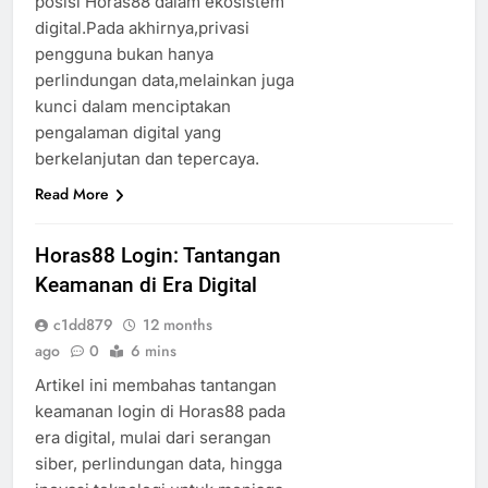
posisi Horas88 dalam ekosistem
digital.Pada akhirnya,privasi
pengguna bukan hanya
perlindungan data,melainkan juga
kunci dalam menciptakan
pengalaman digital yang
berkelanjutan dan tepercaya.
Read More
Horas88 Login: Tantangan
Keamanan di Era Digital
c1dd879
12 months
ago
0
6 mins
Artikel ini membahas tantangan
keamanan login di Horas88 pada
era digital, mulai dari serangan
siber, perlindungan data, hingga