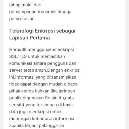
tahap mulai dari
penyimpanan,transmisi,hingga
pemrosesan.
Teknologi Enkripsi sebagai
Lapisan Pertama
Horas88 menggunakan enkripsi
SSL/TLS untuk memastikan
komunikasi antara pengguna dan
server tetap aman.Dengan enkripsi
ini,informasi yang ditransmisikan
tidak dapat dengan mudah dibaca
pihak ketiga bahkan jika jaringan
publik digunakan.Selain itu,data
sensitif yang tersimpan di basis
data juga dienkripsi untuk
mencegah kebocoran informasi
apabila terjadi pelanggaran