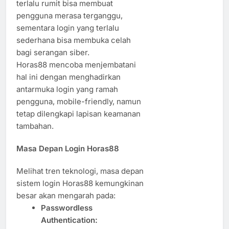
terlalu rumit bisa membuat
pengguna merasa terganggu,
sementara login yang terlalu
sederhana bisa membuka celah
bagi serangan siber.
Horas88 mencoba menjembatani
hal ini dengan menghadirkan
antarmuka login yang ramah
pengguna, mobile-friendly, namun
tetap dilengkapi lapisan keamanan
tambahan.
Masa Depan Login Horas88
Melihat tren teknologi, masa depan
sistem login Horas88 kemungkinan
besar akan mengarah pada:
Passwordless
Authentication: