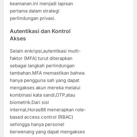
keamanan.Ini menjadi lapisan
pertama dalam strategi
perlindungan privasi.
Autentikasi dan Kontrol
Akses
Selain enkripsi,autentikasi multi-
faktor (MFA) turut diterapkan
sebagai langkah perlindungan
tambahan.MFA memastikan bahwa
hanya pengguna sah yang dapat
mengakses akun mereka melalui
kombinasi kata sandi,OTP,atau
biometrik.Dari sisi
internal,Horas88 menerapkan role-
based access control (RBAC)
sehingga hanya personel
berwenang yang dapat mengakses