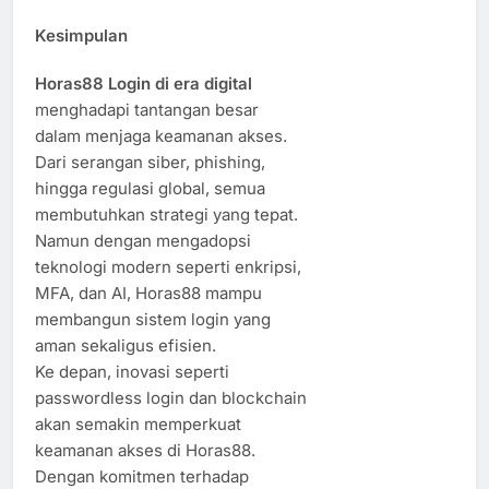
Kesimpulan
Horas88 Login di era digital
menghadapi tantangan besar
dalam menjaga keamanan akses.
Dari serangan siber, phishing,
hingga regulasi global, semua
membutuhkan strategi yang tepat.
Namun dengan mengadopsi
teknologi modern seperti enkripsi,
MFA, dan AI, Horas88 mampu
membangun sistem login yang
aman sekaligus efisien.
Ke depan, inovasi seperti
passwordless login dan blockchain
akan semakin memperkuat
keamanan akses di Horas88.
Dengan komitmen terhadap