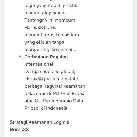
login yang cepat, praktis,
namun tetap aman.
Tantangan ini membuat
Horas88 harus
mengintegrasikan sistem
yang efisien tanpa
mengurangi keamanan.
Perbedaan Regulasi
Internasional
Dengan audiens global,
Horas88 perlu mematuhi
berbagai regulasi keamanan
data, seperti GDPR di Eropa
atau UU Perlindungan Data
Pribadi di Indonesia.
Strategi Keamanan Login di
Horas88