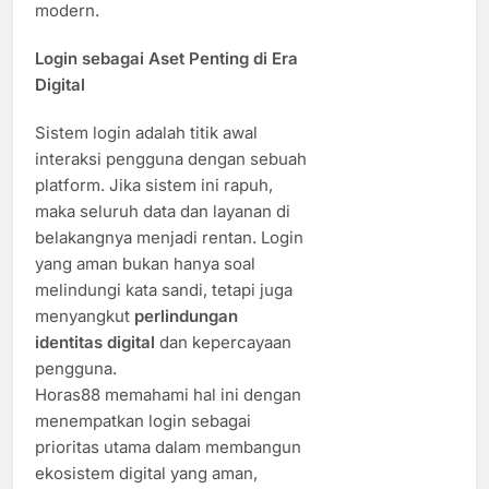
modern.
Login sebagai Aset Penting di Era
Digital
Sistem login adalah titik awal
interaksi pengguna dengan sebuah
platform. Jika sistem ini rapuh,
maka seluruh data dan layanan di
belakangnya menjadi rentan. Login
yang aman bukan hanya soal
melindungi kata sandi, tetapi juga
menyangkut
perlindungan
identitas digital
dan kepercayaan
pengguna.
Horas88 memahami hal ini dengan
menempatkan login sebagai
prioritas utama dalam membangun
ekosistem digital yang aman,