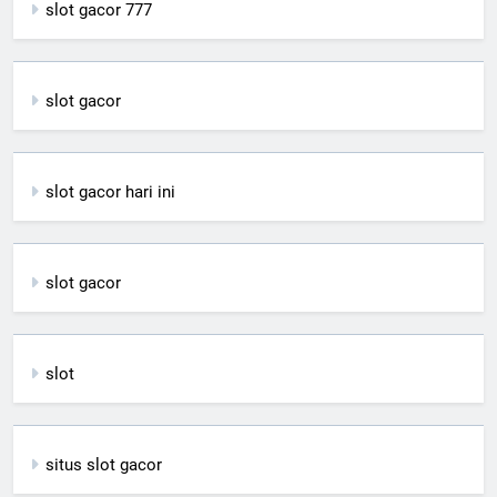
slot gacor 777
slot gacor
slot gacor hari ini
slot gacor
slot
situs slot gacor