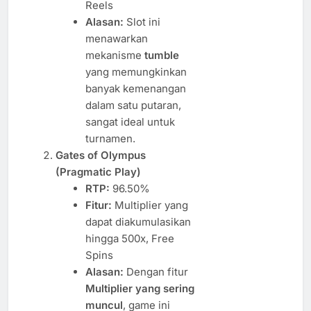
Reels
Alasan:
Slot ini
menawarkan
mekanisme
tumble
yang memungkinkan
banyak kemenangan
dalam satu putaran,
sangat ideal untuk
turnamen.
Gates of Olympus
(Pragmatic Play)
RTP:
96.50%
Fitur:
Multiplier yang
dapat diakumulasikan
hingga 500x, Free
Spins
Alasan:
Dengan fitur
Multiplier yang sering
muncul
, game ini