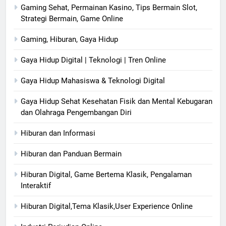
Gaming Sehat, Permainan Kasino, Tips Bermain Slot,
Strategi Bermain, Game Online
Gaming, Hiburan, Gaya Hidup
Gaya Hidup Digital | Teknologi | Tren Online
Gaya Hidup Mahasiswa & Teknologi Digital
Gaya Hidup Sehat Kesehatan Fisik dan Mental Kebugaran
dan Olahraga Pengembangan Diri
Hiburan dan Informasi
Hiburan dan Panduan Bermain
Hiburan Digital, Game Bertema Klasik, Pengalaman
Interaktif
Hiburan Digital,Tema Klasik,User Experience Online