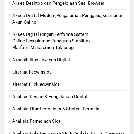
Akses Desktop dan Pengelolaan Sesi Browser
Akses Digital Modern,Pengalaman Pengguna,Keamanan
Akun Online
Akses Digital Ringan,Performa Sistem
Online,Pengalaman Pengguna,Stabilitas
Platform,Manajemen Teknologi
Aksesibilitas Layanan Digital
alternatif edwinslot
alternatif link edwinslot
Analisis Desain & Pengalaman Digital
Analisis Fitur Permainan & Strategi Bermain
Analisis Permainan Slot
Analisis Pola Permainan,Studi Perilaku Digital,Observasi