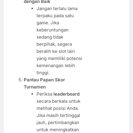
dengan Baik
Jangan terlalu lama
terpaku pada satu
game. Jika
keberuntungan
sedang tidak
berpihak, segera
beralih ke slot lain
yang memiliki potensi
kemenangan lebih
tinggi.
Pantau Papan Skor
Turnamen
Periksa
leaderboard
secara berkala untuk
melihat posisi Anda.
Jika masih tertinggal
jauh, pertimbangkan
untuk meningkatkan