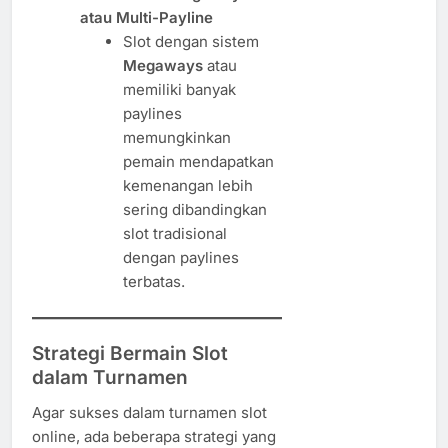
atau Multi-Payline
Slot dengan sistem
Megaways
atau
memiliki banyak
paylines
memungkinkan
pemain mendapatkan
kemenangan lebih
sering dibandingkan
slot tradisional
dengan paylines
terbatas.
Strategi Bermain Slot
dalam Turnamen
Agar sukses dalam turnamen slot
online, ada beberapa strategi yang