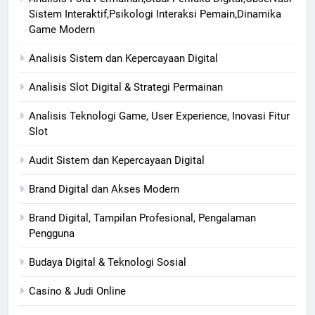
Sistem Interaktif,Psikologi Interaksi Pemain,Dinamika
Game Modern
Analisis Sistem dan Kepercayaan Digital
Analisis Slot Digital & Strategi Permainan
Analisis Teknologi Game, User Experience, Inovasi Fitur
Slot
Audit Sistem dan Kepercayaan Digital
Brand Digital dan Akses Modern
Brand Digital, Tampilan Profesional, Pengalaman
Pengguna
Budaya Digital & Teknologi Sosial
Casino & Judi Online