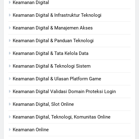
Keamanan Digital
Keamanan Digital & Infrastruktur Teknologi
Keamanan Digital & Manajemen Akses
Keamanan Digital & Panduan Teknologi
Keamanan Digital & Tata Kelola Data
Keamanan Digital & Teknologi Sistem
Keamanan Digital & Ulasan Platform Game
Keamanan Digital Validasi Domain Proteksi Login
Keamanan Digital, Slot Online
Keamanan Digital, Teknologi, Komunitas Online
Keamanan Online