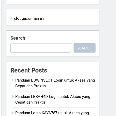
slot gacor hari ini
Search
SEARCH
Recent Posts
Panduan EDWINSLOT Login untuk Akses yang
Cepat dan Praktis
Panduan LEBAH4D Login untuk Akses yang
Cepat dan Praktis
Panduan Login KAYA787 untuk Akses yang