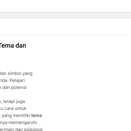
 Tema dan
dan simbol yang
da. Pelajari
 dan potensi
 tetapi juga
u cara untuk
t yang memiliki
tema
hanya memengaruhi
bermain dan psikologi