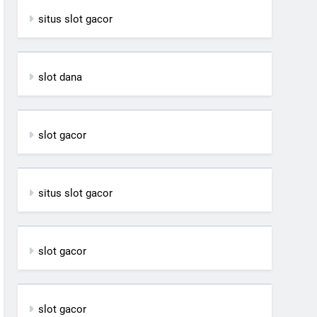
situs slot gacor
slot dana
slot gacor
situs slot gacor
slot gacor
slot gacor