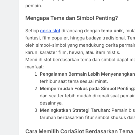
pemain.
Mengapa Tema dan Simbol Penting?
Setiap
corla slot
dirancang dengan
tema unik
, mul
fantasi, film populer, hingga budaya tradisional. Tem
oleh simbol-simbol yang mendukung cerita permain
karun, karakter film, hewan, atau item mistis.
Memilih slot berdasarkan tema dan simbol dapat 
manfaat:
Pengalaman Bermain Lebih Menyenangkan
terhibur saat tema sesuai minat.
Mempermudah Fokus pada Simbol Penting
dan scatter lebih mudah dikenali saat pemai
desainnya.
Meningkatkan Strategi Taruhan:
Pemain bis
taruhan berdasarkan fitur simbol khusus da
Cara Memilih CorlaSlot Berdasarkan Tema