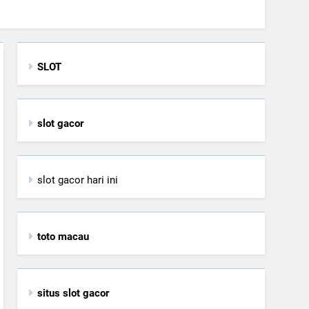
SLOT
slot gacor
slot gacor hari ini
toto macau
situs slot gacor