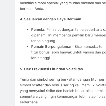
memiliki simbol spesial yang mudah dikenali dan s
bermain Anda.
4. Sesuaikan dengan Gaya Bermain
Pemula:
Pilih slot dengan tema sederhana 
dipahami. Ini membantu pemain baru menge
tanpa bingung.
Pemain Berpengalaman:
Bisa mencoba tem
fitur bonus lebih banyak untuk variasi dan 
lebih tinggi.
5. Cek Frekuensi Fitur dan Volatilitas
Tema dan simbol sering berkaitan dengan fitur per
simbol scatter dan bonus sering kali memiliki volati
yang menyukai risiko dan hadiah besar bisa memilih s
sementara yang ingin kemenangan lebih stabil bisa 
sederhana.