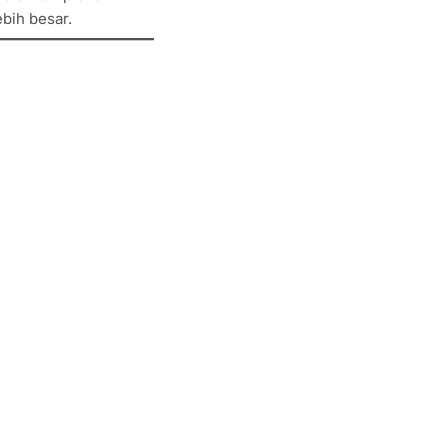
bih besar.