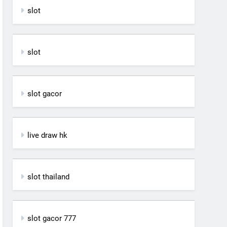
slot
slot
slot gacor
live draw hk
slot thailand
slot gacor 777