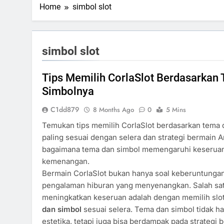
Home
simbol slot
simbol slot
Tips Memilih CorlaSlot Berdasarkan
Simbolnya
C1dd879
8 Months Ago
0
5 Mins
Temukan tips memilih CorlaSlot berdasarkan tema 
paling sesuai dengan selera dan strategi bermain An
bagaimana tema dan simbol memengaruhi keseruan
kemenangan.
Bermain CorlaSlot bukan hanya soal keberuntungan,
pengalaman hiburan yang menyenangkan. Salah sat
meningkatkan keseruan adalah dengan memilih slo
dan simbol
sesuai selera. Tema dan simbol tidak 
estetika, tetapi juga bisa berdampak pada strategi 