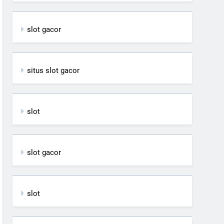
slot gacor
situs slot gacor
slot
slot gacor
slot