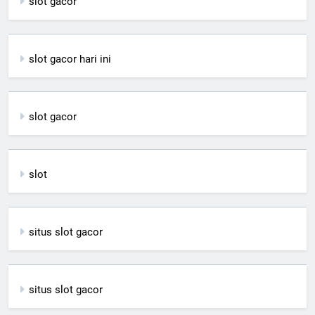
slot gacor
slot gacor hari ini
slot gacor
slot
situs slot gacor
situs slot gacor