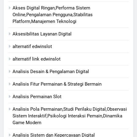
Akses Digital Ringan,Performa Sistem
Online,Pengalaman Pengguna,Stabilitas
Platform,Manajemen Teknologi
Aksesibilitas Layanan Digital
alternatif edwinslot
alternatif link edwinslot
Analisis Desain & Pengalaman Digital
Analisis Fitur Permainan & Strategi Bermain
Analisis Permainan Slot
Analisis Pola Permainan,Studi Perilaku Digital,Observasi
Sistem Interaktif,Psikologi Interaksi Pemain,Dinamika
Game Modern
Analisis Sistem dan Kepercayaan Digital