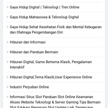
Gaya Hidup Digital | Teknologi | Tren Online
Gaya Hidup Mahasiswa & Teknologi Digital
Gaya Hidup Sehat Kesehatan Fisik dan Mental Kebugaran
dan Olahraga Pengembangan Diri
Hiburan dan Informasi
Hiburan dan Panduan Bermain
Hiburan Digital, Game Bertema Klasik, Pengalaman
Interaktif
Hiburan Digital,Tema Klasik,User Experience Online
Industri Perjudian Online
Informasi Situs Slot Panduan Slot Online Keamanan
Akses Website Teknologi & Server Gaming Tips Bermain
Slot Edukasi Pengguna Slot Update Link Terpercaya