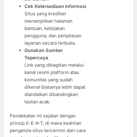
Cek Ketersediaan Informasi
Situs yang kredibel
menampilkan halaman
bantuan, kebijakan
pengguna, dan penjelasan
layanan secara terbuka.
Gunakan Sumber
Tepercaya
Link yang dibagikan melalui
kanal resmi platform atau
komunitas yang sudah
dikenal biasanya lebih dapat
diandalkan dibandingkan
tautan acak.
Pendekatan ini sejalan dengan
prinsip E-E-A-T, di mana keahlian
pengelola situs tercermin dari cara