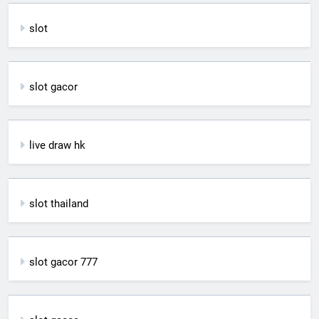
slot
slot gacor
live draw hk
slot thailand
slot gacor 777