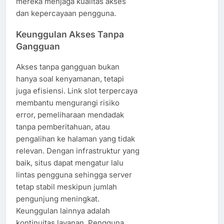
mereka menjaga kualitas akses
dan kepercayaan pengguna.
Keunggulan Akses Tanpa
Gangguan
Akses tanpa gangguan bukan
hanya soal kenyamanan, tetapi
juga efisiensi. Link slot terpercaya
membantu mengurangi risiko
error, pemeliharaan mendadak
tanpa pemberitahuan, atau
pengalihan ke halaman yang tidak
relevan. Dengan infrastruktur yang
baik, situs dapat mengatur lalu
lintas pengguna sehingga server
tetap stabil meskipun jumlah
pengunjung meningkat.
Keunggulan lainnya adalah
kontinuitas layanan. Pengguna