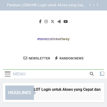
Skip
Panduan Login KAYA787 untuk Akses yang Cepat
to
dan Praktis
content
Panduan Menggunakan KAYA787 Login melalui
Browser Desktop
Panduan EDWINSLOT Login untuk Akses yang
Cepat dan Praktis
Panduan LEBAH4D Login untuk Akses yang Cepat
dan Praktis
Panduan Login KAYA787 untuk Akses yang Cepat
dan Praktis
Morocco Travel
Jelajahi Keindahan Maroko Dengan
Panduan Menggunakan KAYA787 Login melalui
NEWSLETTER
RANDOM NEWS
Way
Browser Desktop
Panduan Lengkap Dari Morocco Travel Way.
Untuk Pengalaman Wisata Yang Tak
MENU
Terlupakan.
anduan EDWINSLOT Login untuk Akses yang Cepat dan Praktis
HEADLINES
Weeks Ago