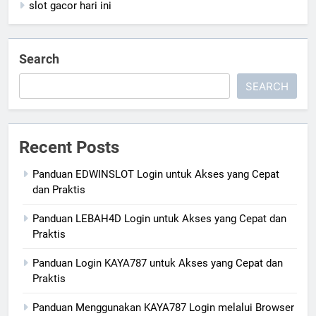
slot gacor hari ini
Search
SEARCH
Recent Posts
Panduan EDWINSLOT Login untuk Akses yang Cepat
dan Praktis
Panduan LEBAH4D Login untuk Akses yang Cepat dan
Praktis
Panduan Login KAYA787 untuk Akses yang Cepat dan
Praktis
Panduan Menggunakan KAYA787 Login melalui Browser