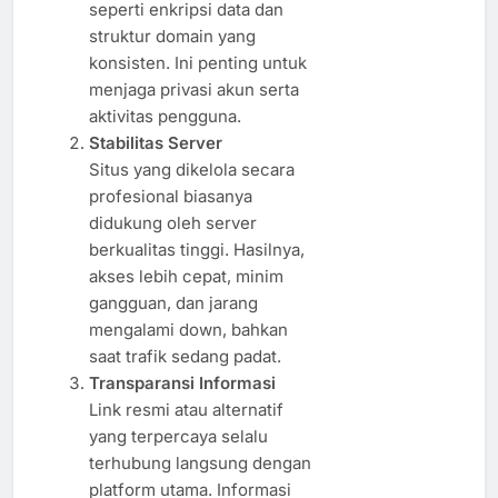
seperti enkripsi data dan
struktur domain yang
konsisten. Ini penting untuk
menjaga privasi akun serta
aktivitas pengguna.
Stabilitas Server
Situs yang dikelola secara
profesional biasanya
didukung oleh server
berkualitas tinggi. Hasilnya,
akses lebih cepat, minim
gangguan, dan jarang
mengalami down, bahkan
saat trafik sedang padat.
Transparansi Informasi
Link resmi atau alternatif
yang terpercaya selalu
terhubung langsung dengan
platform utama. Informasi