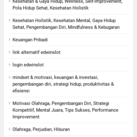
Kesehatan & Gaya Hidup, Wellness, Self-Improvement,
Pola Hidup Sehat, Kesehatan Holistik
Kesehatan Holistik, Kesehatan Mental, Gaya Hidup
Sehat, Pengembangan Diri, Mindfulness & Kebugaran
Keuangan Pribadi
link alternatif edwinslot
login edwinslot
mindset & motivasi, keuangan & investasi,
pengembangan diri, strategi hidup, produktivitas &
efisiensi
Motivasi Olahraga, Pengembangan Diri, Strategi
Kompetitif, Mental Juara, Tips Sukses, Performance
Improvement
Olahraga, Perjudian, Hiburan