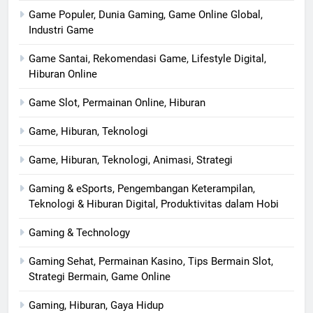
Game Populer, Dunia Gaming, Game Online Global,
Industri Game
Game Santai, Rekomendasi Game, Lifestyle Digital,
Hiburan Online
Game Slot, Permainan Online, Hiburan
Game, Hiburan, Teknologi
Game, Hiburan, Teknologi, Animasi, Strategi
Gaming & eSports, Pengembangan Keterampilan,
Teknologi & Hiburan Digital, Produktivitas dalam Hobi
Gaming & Technology
Gaming Sehat, Permainan Kasino, Tips Bermain Slot,
Strategi Bermain, Game Online
Gaming, Hiburan, Gaya Hidup