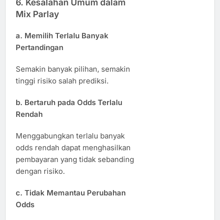
6. Kesalahan Umum dalam
Mix Parlay
a. Memilih Terlalu Banyak
Pertandingan
Semakin banyak pilihan, semakin
tinggi risiko salah prediksi.
b. Bertaruh pada Odds Terlalu
Rendah
Menggabungkan terlalu banyak
odds rendah dapat menghasilkan
pembayaran yang tidak sebanding
dengan risiko.
c. Tidak Memantau Perubahan
Odds