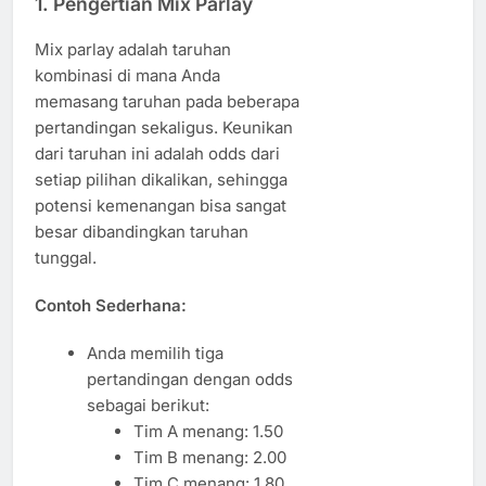
1. Pengertian Mix Parlay
Mix parlay adalah taruhan
kombinasi di mana Anda
memasang taruhan pada beberapa
pertandingan sekaligus. Keunikan
dari taruhan ini adalah odds dari
setiap pilihan dikalikan, sehingga
potensi kemenangan bisa sangat
besar dibandingkan taruhan
tunggal.
Contoh Sederhana
:
Anda memilih tiga
pertandingan dengan odds
sebagai berikut:
Tim A menang: 1.50
Tim B menang: 2.00
Tim C menang: 1.80