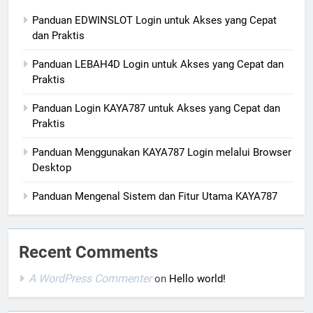
Panduan EDWINSLOT Login untuk Akses yang Cepat
dan Praktis
Panduan LEBAH4D Login untuk Akses yang Cepat dan
Praktis
Panduan Login KAYA787 untuk Akses yang Cepat dan
Praktis
Panduan Menggunakan KAYA787 Login melalui Browser
Desktop
Panduan Mengenal Sistem dan Fitur Utama KAYA787
Recent Comments
A WordPress Commenter
on
Hello world!