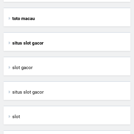
toto macau
situs slot gacor
slot gacor
situs slot gacor
slot