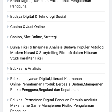
Brand Digital, Tampilan Profesional, Pengalaman
Pengguna
Budaya Digital & Teknologi Sosial
Casino & Judi Online
Casino, Slot Online, Strategi
Dunia Fiksi & Imajinasi Analisis Budaya Populer Mitologi
Modern Narasi & Storytelling Filosofi dalam Hiburan
Studi Karakter Fiksi
Edukasi & Analisis
Edukasi Layanan Digital,Literasi Keamanan
Online,Pemahaman Produk Berbasis Undian,Manajemen
Risiko Pengguna,Regulasi dan Kepatuhan
Edukasi Permainan Digital Panduan Pemula Analisis
Mekanisme Game Manajemen Risiko Pengalaman
Pengguna