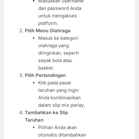
Masukkan username
dan password Anda
untuk mengakses
platform.
Pilih Menu Olahraga
Masuk ke kategori
olahraga yang
diinginkan, seperti
sepak bola atau
basket.
Pilih Pertandingan
Klik pada pasar
taruhan yang ingin
Anda kombinasikan
dalam slip mix parlay.
Tambahkan ke Slip
Taruhan
Pilihan Anda akan
otomatis ditambahkan