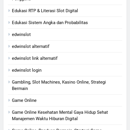
Edukasi RTP & Literasi Slot Digital
Edukasi Sistem Angka dan Probabilitas
edwinslot
edwinslot alternatif
edwinslot link alternatif
edwinslot login
Gambling, Slot Machines, Kasino Online, Strategi
Bermain
Game Online
Game Online Kesehatan Mental Gaya Hidup Sehat
Manajemen Waktu Hiburan Digital