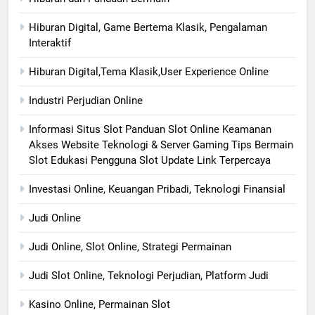
Hiburan Digital, Game Bertema Klasik, Pengalaman
Interaktif
Hiburan Digital,Tema Klasik,User Experience Online
Industri Perjudian Online
Informasi Situs Slot Panduan Slot Online Keamanan
Akses Website Teknologi & Server Gaming Tips Bermain
Slot Edukasi Pengguna Slot Update Link Terpercaya
Investasi Online, Keuangan Pribadi, Teknologi Finansial
Judi Online
Judi Online, Slot Online, Strategi Permainan
Judi Slot Online, Teknologi Perjudian, Platform Judi
Kasino Online, Permainan Slot