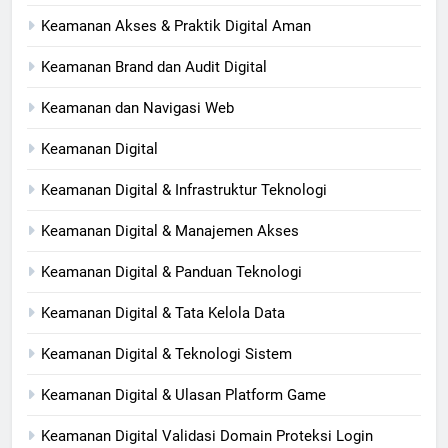
Keamanan Akses & Praktik Digital Aman
Keamanan Brand dan Audit Digital
Keamanan dan Navigasi Web
Keamanan Digital
Keamanan Digital & Infrastruktur Teknologi
Keamanan Digital & Manajemen Akses
Keamanan Digital & Panduan Teknologi
Keamanan Digital & Tata Kelola Data
Keamanan Digital & Teknologi Sistem
Keamanan Digital & Ulasan Platform Game
Keamanan Digital Validasi Domain Proteksi Login