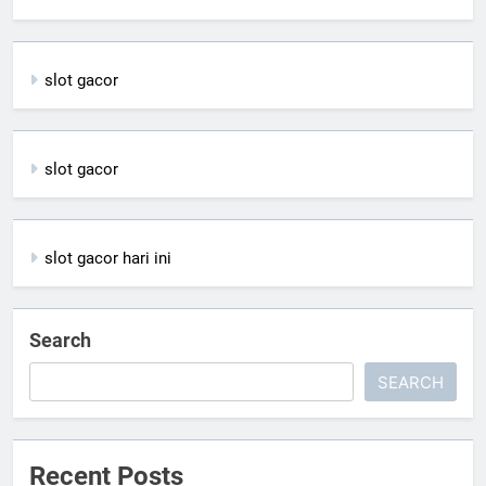
slot gacor
slot gacor
slot gacor hari ini
Search
SEARCH
Recent Posts