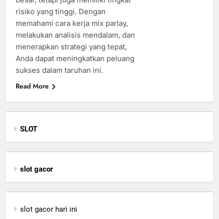
risiko yang tinggi. Dengan
memahami cara kerja mix parlay,
melakukan analisis mendalam, dan
menerapkan strategi yang tepat,
Anda dapat meningkatkan peluang
sukses dalam taruhan ini.
Read More
SLOT
slot gacor
slot gacor hari ini