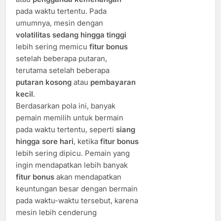
pada waktu tertentu. Pada
umumnya, mesin dengan
volatilitas sedang hingga tinggi
lebih sering memicu
fitur bonus
setelah beberapa putaran,
terutama setelah beberapa
putaran kosong
atau
pembayaran
kecil
.
Berdasarkan pola ini, banyak
pemain memilih untuk bermain
pada waktu tertentu, seperti
siang
hingga sore hari
, ketika
fitur bonus
lebih sering dipicu. Pemain yang
ingin mendapatkan lebih banyak
fitur bonus
akan mendapatkan
keuntungan besar dengan bermain
pada waktu-waktu tersebut, karena
mesin lebih cenderung