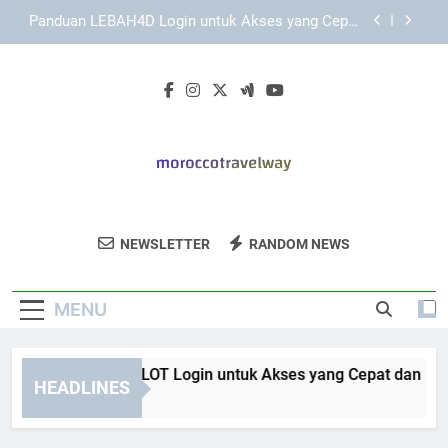
Skip
Panduan Login KAYA787 untuk Akses yang Cepat
to
dan Praktis
content
Panduan Menggunakan KAYA787 Login melalui
Browser Desktop
Panduan EDWINSLOT Login untuk Akses yang
Cepat dan Praktis
Panduan LEBAH4D Login untuk Akses yang Cepat
dan Praktis
Panduan Login KAYA787 untuk Akses yang Cepat
dan Praktis
Morocco Travel
Jelajahi Keindahan Maroko Dengan
Panduan Menggunakan KAYA787 Login melalui
NEWSLETTER
RANDOM NEWS
Way
Browser Desktop
Panduan Lengkap Dari Morocco Travel Way.
Untuk Pengalaman Wisata Yang Tak
MENU
Terlupakan.
anduan EDWINSLOT Login untuk Akses yang Cepat dan Praktis
HEADLINES
Weeks Ago