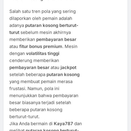
Salah satu tren pola yang sering
dilaporkan oleh pemain adalah
adanya
putaran kosong berturut-
turut
sebelum mesin akhirnya
memberikan
pembayaran besar
atau
fitur bonus premium
. Mesin
dengan
volatilitas tinggi
cenderung memberikan
pembayaran besar
atau
jackpot
setelah beberapa
putaran kosong
yang membuat pemain merasa
frustasi. Namun, pola ini
menunjukkan bahwa pembayaran
besar biasanya terjadi setelah
beberapa putaran kosong
berturut-turut.
Jika Anda bermain di
Kaya787
dan
melihat
putaran kosong berturut-