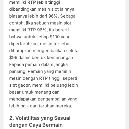
memiliki
RTP lebih tinggi
dibandingkan mesin slot lainnya,
biasanya lebih dari 96%. Sebagai
contoh, jika sebuah mesin slot
memiliki RTP 96%, itu berarti
bahwa untuk setiap $100 yang
dipertaruhkan, mesin tersebut
diharapkan mengembalikan sekitar
$96 dalam bentuk kemenangan
kepada pemain dalam jangka
panjang. Pemain yang memilih
mesin dengan RTP tinggi, seperti
slot gacor
, memiliki peluang lebih
besar untuk menang dan
mendapatkan pengembalian yang
lebih baik dari taruhan mereka.
2.
Volatilitas yang Sesuai
dengan Gaya Bermain