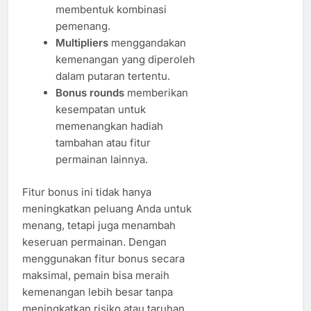
membentuk kombinasi
pemenang.
Multipliers
menggandakan
kemenangan yang diperoleh
dalam putaran tertentu.
Bonus rounds
memberikan
kesempatan untuk
memenangkan hadiah
tambahan atau fitur
permainan lainnya.
Fitur bonus ini tidak hanya
meningkatkan peluang Anda untuk
menang, tetapi juga menambah
keseruan permainan. Dengan
menggunakan fitur bonus secara
maksimal, pemain bisa meraih
kemenangan lebih besar tanpa
meningkatkan risiko atau taruhan.