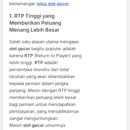
kemenangan
situs slot gacor
.
1.
RTP Tinggi yang
Memberikan Peluang
Menang Lebih Besar
Salah satu alasan utama mengapa
slot gacor
begitu populer adalah
karena
RTP
(Return to Player) yang
lebih tinggi.
RTP
adalah
persentase teoretis dari total
taruhan yang akan dikembalikan
kepada pemain dalam jangka
panjang. Mesin dengan RTP tinggi
memberikan peluang lebih besar
bagi pemain untuk mendapatkan
pembayaran, yang menjadikannya
sangat menguntungkan.
Mesin
slot gacor
umumnya