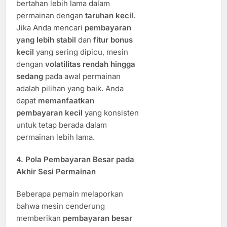
bertahan lebih lama dalam
permainan dengan
taruhan kecil
.
Jika Anda mencari
pembayaran
yang lebih stabil
dan
fitur bonus
kecil
yang sering dipicu, mesin
dengan
volatilitas rendah hingga
sedang
pada awal permainan
adalah pilihan yang baik. Anda
dapat
memanfaatkan
pembayaran kecil
yang konsisten
untuk tetap berada dalam
permainan lebih lama.
4.
Pola Pembayaran Besar pada
Akhir Sesi Permainan
Beberapa pemain melaporkan
bahwa mesin cenderung
memberikan
pembayaran besar