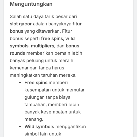
Menguntungkan
Salah satu daya tarik besar dari
slot gacor
adalah banyaknya
fitur
bonus
yang ditawarkan. Fitur
bonus seperti
free spins
,
wild
symbols
,
multipliers
, dan
bonus
rounds
memberikan pemain lebih
banyak peluang untuk meraih
kemenangan tanpa harus
meningkatkan taruhan mereka.
Free spins
memberi
kesempatan untuk memutar
gulungan tanpa biaya
tambahan, memberi lebih
banyak kesempatan untuk
menang.
Wild symbols
menggantikan
simbol lain untuk