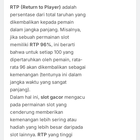
RTP (Return to Player)
adalah
persentase dari total taruhan yang
dikembalikan kepada pemain
dalam jangka panjang. Misalnya,
jika sebuah permainan slot
memiliki
RTP 96%
, ini berarti
bahwa untuk setiap 100 yang
dipertaruhkan oleh pemain, rata-
rata 96 akan dikembalikan sebagai
kemenangan (tentunya ini dalam
jangka waktu yang sangat
panjang).
Dalam hal ini,
slot gacor
mengacu
pada permainan slot yang
cenderung memberikan
kemenangan lebih sering atau
hadiah yang lebih besar daripada
slot lainnya.
RTP
yang tinggi