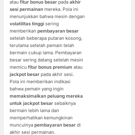
atau
fitur bonus besar
pada
akhir
sesi permainan
mereka. Pola ini
menunjukkan bahwa mesin dengan
volatilitas tinggi
sering
memberikan
pembayaran besar
setelah beberapa putaran kosong,
terutama setelah pemain telah
bermain cukup lama. Pembayaran
besar sering datang setelah mesin
memicu
fitur bonus premium
atau
jackpot besar
pada akhir sesi.
Pola ini memberikan indikasi
bahwa pemain yang ingin
memaksimalkan peluang mereka
untuk jackpot besar
sebaiknya
bermain lebih lama dan
memperhatikan kemungkinan
munculnya
pembayaran besar
di
akhir sesi permainan.