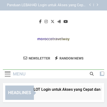
Skip
Panduan Login KAYA787 untuk Akses yang Cepat
to
dan Praktis
content
Panduan Menggunakan KAYA787 Login melalui
Browser Desktop
Panduan EDWINSLOT Login untuk Akses yang
Cepat dan Praktis
Panduan LEBAH4D Login untuk Akses yang Cepat
dan Praktis
Panduan Login KAYA787 untuk Akses yang Cepat
dan Praktis
Morocco Travel
Jelajahi Keindahan Maroko Dengan
Panduan Menggunakan KAYA787 Login melalui
NEWSLETTER
RANDOM NEWS
Way
Browser Desktop
Panduan Lengkap Dari Morocco Travel Way.
Untuk Pengalaman Wisata Yang Tak
MENU
Terlupakan.
anduan EDWINSLOT Login untuk Akses yang Cepat dan Prakti
HEADLINES
 Weeks Ago