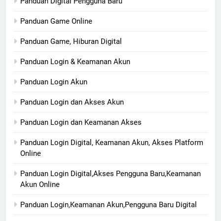
Panduan Digital Pengguna Baru
Panduan Game Online
Panduan Game, Hiburan Digital
Panduan Login & Keamanan Akun
Panduan Login Akun
Panduan Login dan Akses Akun
Panduan Login dan Keamanan Akses
Panduan Login Digital, Keamanan Akun, Akses Platform
Online
Panduan Login Digital,Akses Pengguna Baru,Keamanan
Akun Online
Panduan Login,Keamanan Akun,Pengguna Baru Digital