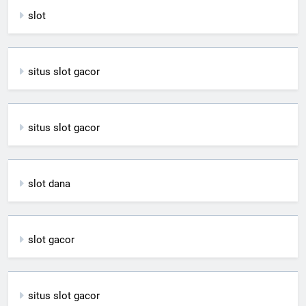
slot
situs slot gacor
situs slot gacor
slot dana
slot gacor
situs slot gacor