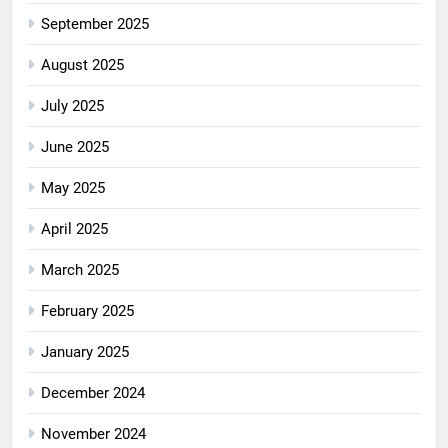
September 2025
August 2025
July 2025
June 2025
May 2025
April 2025
March 2025
February 2025
January 2025
December 2024
November 2024