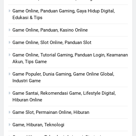
Game Online, Panduan Gaming, Gaya Hidup Digital,
Edukasi & Tips
Game Online, Panduan, Kasino Online
Game Online, Slot Online, Panduan Slot
Game Online, Tutorial Gaming, Panduan Login, Keamanan
Akun, Tips Game
Game Populer, Dunia Gaming, Game Online Global,
Industri Game
Game Santai, Rekomendasi Game, Lifestyle Digital,
Hiburan Online
Game Slot, Permainan Online, Hiburan
Game, Hiburan, Teknologi