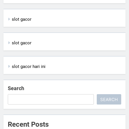
slot gacor
slot gacor
slot gacor hari ini
Search
SEARCH
Recent Posts