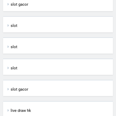
slot gacor
slot
slot
slot
slot gacor
live draw hk