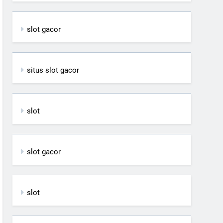
slot gacor
situs slot gacor
slot
slot gacor
slot