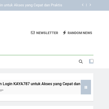
 untuk Akses yang Cepat dan Praktis
7 untuk Akses yang Cepat dan Praktis
A787 Login melalui Browser Desktop
NEWSLETTER
RANDOM NEWS
 untuk Akses yang Cepat dan Praktis
 untuk Akses yang Cepat dan Praktis
l Way. Untuk Pengalaman Wisata Yang Tak Terlupakan.
7 untuk Akses yang Cepat dan Praktis
A787 Login melalui Browser Desktop
787 untuk Akses yang Cepat dan Praktis
Panduan Meng
3 Weeks Ago