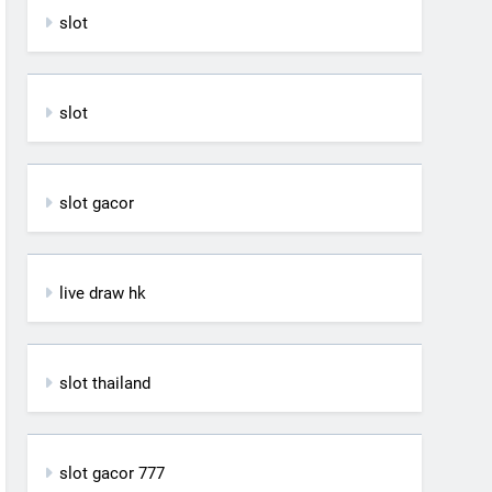
slot
slot
slot gacor
live draw hk
slot thailand
slot gacor 777