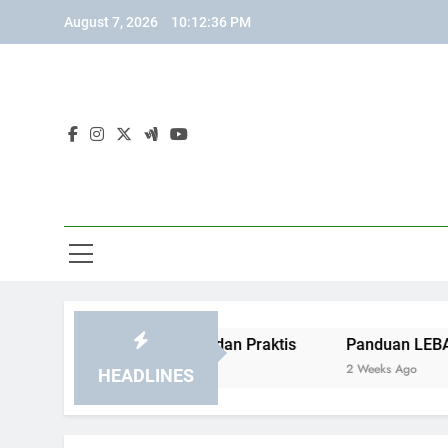
Skip
August 7, 2026
10:12:37 PM
to
content
Mor
Jelajahi 
ses yang Cepat dan Praktis
Panduan LEBAH4D Login un
2 Weeks Ago
HEADLINES