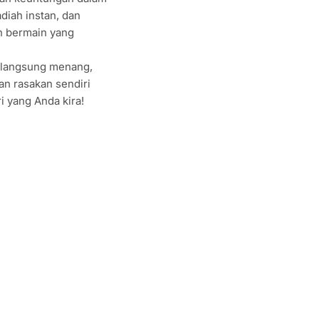
iah instan, dan
n bermain yang
a langsung menang,
dan rasakan sendiri
 yang Anda kira!