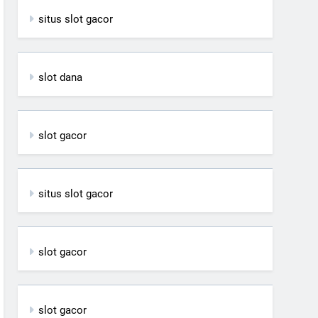
situs slot gacor
slot dana
slot gacor
situs slot gacor
slot gacor
slot gacor