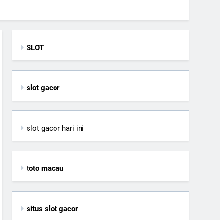
SLOT
slot gacor
slot gacor hari ini
toto macau
situs slot gacor