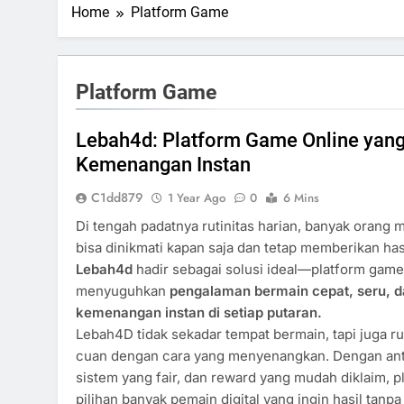
Home
Platform Game
Platform Game
Lebah4d: Platform Game Online ya
Kemenangan Instan
C1dd879
1 Year Ago
0
6 Mins
Di tengah padatnya rutinitas harian, banyak orang 
bisa dinikmati kapan saja dan tetap memberikan hasil
Lebah4d
hadir sebagai solusi ideal—platform game
menyuguhkan
pengalaman bermain cepat, seru,
kemenangan instan di setiap putaran.
Lebah4D tidak sekadar tempat bermain, tapi juga r
cuan dengan cara yang menyenangkan. Dengan ant
sistem yang fair, dan reward yang mudah diklaim, p
pilihan banyak pemain digital yang ingin hasil tanpa