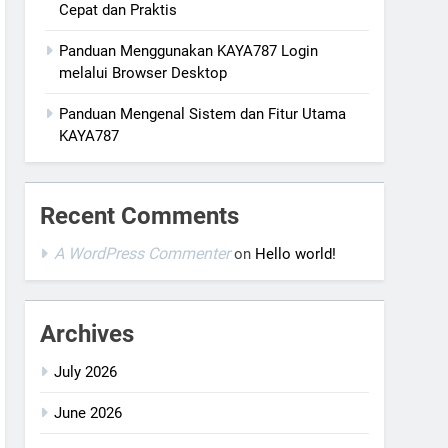
Cepat dan Praktis
Panduan Menggunakan KAYA787 Login
melalui Browser Desktop
Panduan Mengenal Sistem dan Fitur Utama
KAYA787
Recent Comments
A WordPress Commenter
on
Hello world!
Archives
July 2026
June 2026