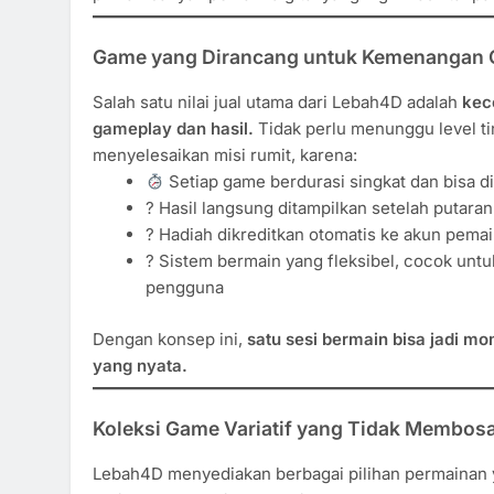
Game yang Dirancang untuk Kemenangan 
Salah satu nilai jual utama dari Lebah4D adalah
kec
gameplay dan hasil.
Tidak perlu menunggu level ti
menyelesaikan misi rumit, karena:
Setiap game berdurasi singkat dan bisa d
? Hasil langsung ditampilkan setelah putaran
? Hadiah dikreditkan otomatis ke akun pema
? Sistem bermain yang fleksibel, cocok untu
pengguna
Dengan konsep ini,
satu sesi bermain bisa jadi 
yang nyata.
Koleksi Game Variatif yang Tidak Membos
Lebah4D menyediakan berbagai pilihan permainan 