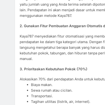
yaitu jumlah uang yang Anda terima setelah dipoton
lain. Pendapatan ini akan menjadi dasar untuk me
menggunakan metode Kaya787.
2.
Gunakan Fitur Pembuatan Anggaran Otomatis 
Kaya787 menyediakan fitur otomatisasi yang mem
pendapatan ke dalam tiga kategori utama. Dengan fi
langsung mengetahui berapa banyak yang harus dia
kebutuhan pokok, tabungan, dan hiburan tanpa per
manual.
3.
Prioritaskan Kebutuhan Pokok (70%)
Alokasikan 70% dari pendapatan Anda untuk kebutu
Biaya makan.
Sewa rumah atau cicilan.
Transportasi.
Tagihan utilitas (listrik, air, internet).