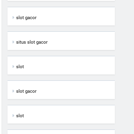
slot gacor
situs slot gacor
slot
slot gacor
slot