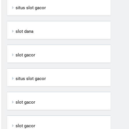
situs slot gacor
slot dana
slot gacor
situs slot gacor
slot gacor
slot gacor