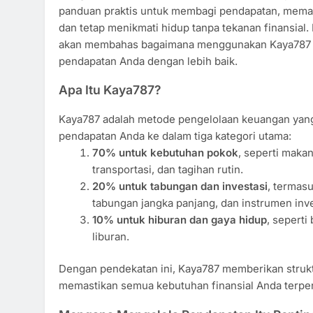
panduan praktis untuk membagi pendapatan, mema
dan tetap menikmati hidup tanpa tekanan finansial. Da
akan membahas bagaimana menggunakan Kaya787 
pendapatan Anda dengan lebih baik.
Apa Itu Kaya787?
Kaya787 adalah metode pengelolaan keuangan ya
pendapatan Anda ke dalam tiga kategori utama:
70% untuk kebutuhan pokok
, seperti makan
transportasi, dan tagihan rutin.
20% untuk tabungan dan investasi
, termasu
tabungan jangka panjang, dan instrumen inve
10% untuk hiburan dan gaya hidup
, seperti 
liburan.
Dengan pendekatan ini, Kaya787 memberikan strukt
memastikan semua kebutuhan finansial Anda terpe