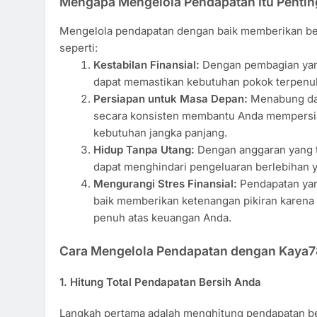
Mengapa Mengelola Pendapatan Itu Pentin
Mengelola pendapatan dengan baik memberikan be
seperti:
Kestabilan Finansial:
Dengan pembagian yan
dapat memastikan kebutuhan pokok terpenuh
Persiapan untuk Masa Depan:
Menabung dan
secara konsisten membantu Anda mempersi
kebutuhan jangka panjang.
Hidup Tanpa Utang:
Dengan anggaran yang t
dapat menghindari pengeluaran berlebihan 
Mengurangi Stres Finansial:
Pendapatan yan
baik memberikan ketenangan pikiran karena 
penuh atas keuangan Anda.
Cara Mengelola Pendapatan dengan Kaya7
1.
Hitung Total Pendapatan Bersih Anda
Langkah pertama adalah menghitung pendapatan be