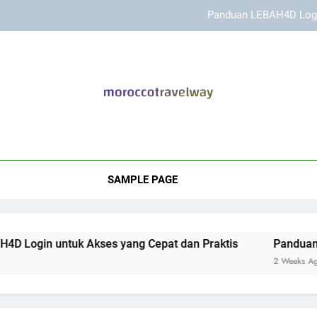
Panduan LEBAH4D Login
Panduan Login KAYA78
Panduan Menggunakan KAY
Panduan EDWINSLOT Login
occo Travel Way
Panduan LEBAH4D Login
Keindahan Maroko Dengan Panduan Lengkap Dari Morocco Trave
Panduan Login KAYA78
SAMPLE PAGE
Panduan Menggunakan KAY
tuk Akses yang Cepat dan Praktis
Panduan Login KAYA
2 Weeks Ago