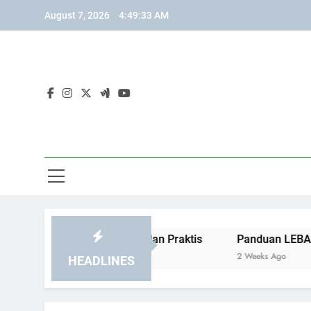
Skip
August 7, 2026
4:49:34 AM
to
content
Mor
Jelajahi 
ses yang Cepat dan Praktis
Panduan LEBAH4D Login un
2 Weeks Ago
HEADLINES