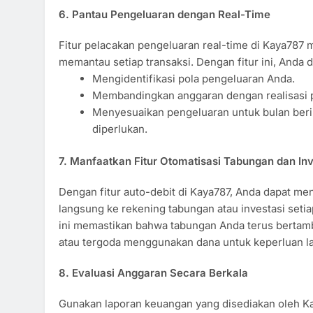
6.
Pantau Pengeluaran dengan Real-Time
Fitur pelacakan pengeluaran real-time di Kaya787
memantau setiap transaksi. Dengan fitur ini, Anda d
Mengidentifikasi pola pengeluaran Anda.
Membandingkan anggaran dengan realisasi 
Menyesuaikan pengeluaran untuk bulan berik
diperlukan.
7.
Manfaatkan Fitur Otomatisasi Tabungan dan Inv
Dengan fitur auto-debit di Kaya787, Anda dapat me
langsung ke rekening tabungan atau investasi setia
ini memastikan bahwa tabungan Anda terus bertamb
atau tergoda menggunakan dana untuk keperluan la
8.
Evaluasi Anggaran Secara Berkala
Gunakan laporan keuangan yang disediakan oleh K