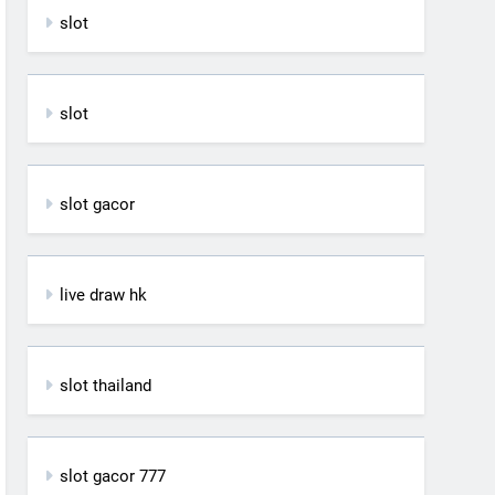
slot
slot
slot gacor
live draw hk
slot thailand
slot gacor 777