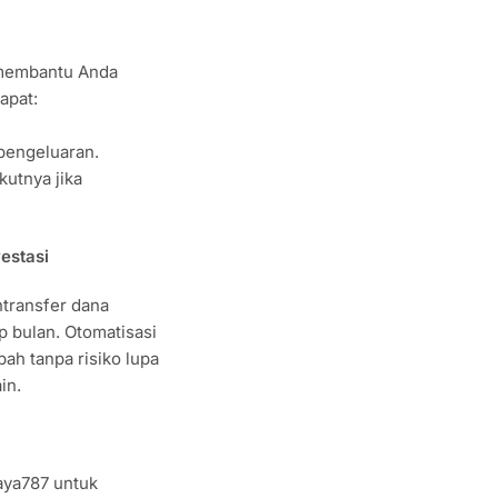
 membantu Anda
apat:
pengeluaran.
utnya jika
estasi
ntransfer dana
p bulan. Otomatisasi
ah tanpa risiko lupa
in.
aya787 untuk