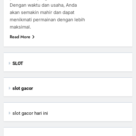
Dengan waktu dan usaha, Anda
akan semakin mahir dan dapat
menikmati permainan dengan lebih
maksimal.
Read More
SLOT
slot gacor
slot gacor hari ini