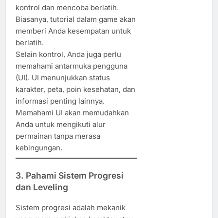
kontrol dan mencoba berlatih.
Biasanya, tutorial dalam game akan
memberi Anda kesempatan untuk
berlatih.
Selain kontrol, Anda juga perlu
memahami antarmuka pengguna
(UI). UI menunjukkan status
karakter, peta, poin kesehatan, dan
informasi penting lainnya.
Memahami UI akan memudahkan
Anda untuk mengikuti alur
permainan tanpa merasa
kebingungan.
3.
Pahami Sistem Progresi
dan Leveling
Sistem progresi adalah mekanik