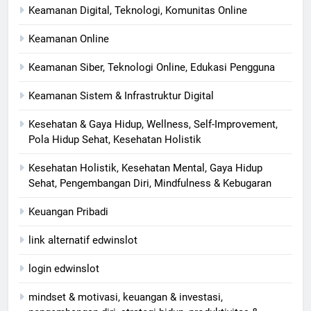
Keamanan Digital, Teknologi, Komunitas Online
Keamanan Online
Keamanan Siber, Teknologi Online, Edukasi Pengguna
Keamanan Sistem & Infrastruktur Digital
Kesehatan & Gaya Hidup, Wellness, Self-Improvement,
Pola Hidup Sehat, Kesehatan Holistik
Kesehatan Holistik, Kesehatan Mental, Gaya Hidup
Sehat, Pengembangan Diri, Mindfulness & Kebugaran
Keuangan Pribadi
link alternatif edwinslot
login edwinslot
mindset & motivasi, keuangan & investasi,