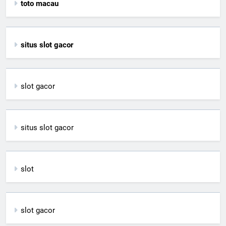
toto macau
situs slot gacor
slot gacor
situs slot gacor
slot
slot gacor