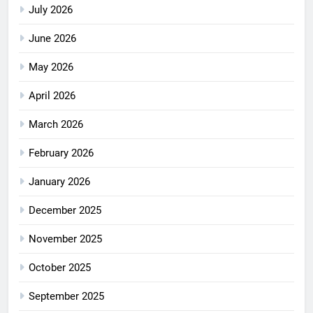
July 2026
June 2026
May 2026
April 2026
March 2026
February 2026
January 2026
December 2025
November 2025
October 2025
September 2025