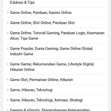
Edukasi & Tips
Game Online, Panduan, Kasino Online
Game Online, Slot Online, Panduan Slot
Game Online, Tutorial Gaming, Panduan Login, Keamanan
Akun, Tips Game
Game Populer, Dunia Gaming, Game Online Global,
Industri Game
Game Santai, Rekomendasi Game, Lifestyle Digital,
Hiburan Online
Game Slot, Permainan Online, Hiburan
Game, Hiburan, Teknologi
Game, Hiburan, Teknologi, Animasi, Strategi
Gaming & eSports, Pengembangan Keterampilan,