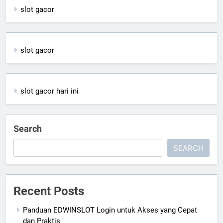
slot gacor
slot gacor
slot gacor hari ini
Search
SEARCH
Recent Posts
Panduan EDWINSLOT Login untuk Akses yang Cepat
dan Praktis