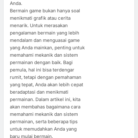
Anda.
Bermain game bukan hanya soal
menikmati grafik atau cerita
menarik. Untuk merasakan
pengalaman bermain yang lebih
mendalam dan menguasai game
yang Anda mainkan, penting untuk
memahami mekanik dan sistem
permainan dengan baik. Bagi
pemula, hal ini bisa terdengar
rumit, tetapi dengan pemahaman
yang tepat, Anda akan lebih cepat
beradaptasi dan menikmati
permainan. Dalam artikel ini, kita
akan membahas bagaimana cara
memahami mekanik dan sistem
permainan, serta beberapa tips
untuk memudahkan Anda yang
baru mulai bermain.