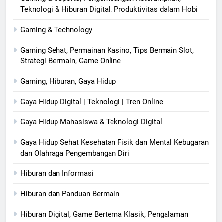
Teknologi & Hiburan Digital, Produktivitas dalam Hobi
Gaming & Technology
Gaming Sehat, Permainan Kasino, Tips Bermain Slot,
Strategi Bermain, Game Online
Gaming, Hiburan, Gaya Hidup
Gaya Hidup Digital | Teknologi | Tren Online
Gaya Hidup Mahasiswa & Teknologi Digital
Gaya Hidup Sehat Kesehatan Fisik dan Mental Kebugaran
dan Olahraga Pengembangan Diri
Hiburan dan Informasi
Hiburan dan Panduan Bermain
Hiburan Digital, Game Bertema Klasik, Pengalaman