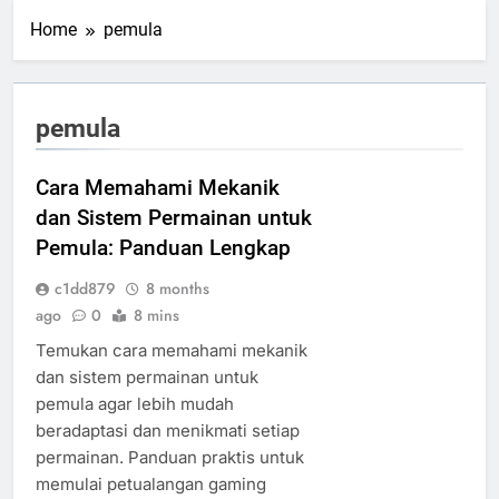
Home
pemula
pemula
Cara Memahami Mekanik
dan Sistem Permainan untuk
Pemula: Panduan Lengkap
c1dd879
8 months
ago
0
8 mins
Temukan cara memahami mekanik
dan sistem permainan untuk
pemula agar lebih mudah
beradaptasi dan menikmati setiap
permainan. Panduan praktis untuk
memulai petualangan gaming