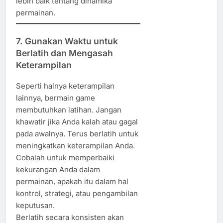
lebih baik tentang dinamika
permainan.
7.
Gunakan Waktu untuk
Berlatih dan Mengasah
Keterampilan
Seperti halnya keterampilan
lainnya, bermain game
membutuhkan latihan. Jangan
khawatir jika Anda kalah atau gagal
pada awalnya. Terus berlatih untuk
meningkatkan keterampilan Anda.
Cobalah untuk memperbaiki
kekurangan Anda dalam
permainan, apakah itu dalam hal
kontrol, strategi, atau pengambilan
keputusan.
Berlatih secara konsisten akan