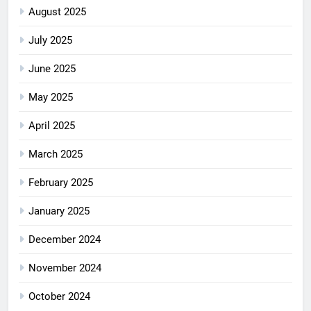
August 2025
July 2025
June 2025
May 2025
April 2025
March 2025
February 2025
January 2025
December 2024
November 2024
October 2024