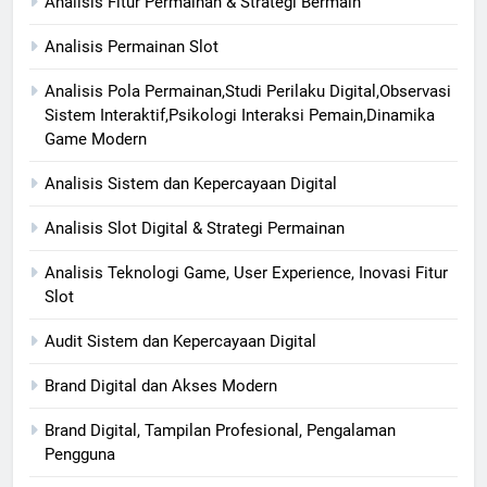
Analisis Fitur Permainan & Strategi Bermain
Analisis Permainan Slot
Analisis Pola Permainan,Studi Perilaku Digital,Observasi
Sistem Interaktif,Psikologi Interaksi Pemain,Dinamika
Game Modern
Analisis Sistem dan Kepercayaan Digital
Analisis Slot Digital & Strategi Permainan
Analisis Teknologi Game, User Experience, Inovasi Fitur
Slot
Audit Sistem dan Kepercayaan Digital
Brand Digital dan Akses Modern
Brand Digital, Tampilan Profesional, Pengalaman
Pengguna