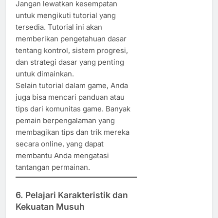
Jangan lewatkan kesempatan
untuk mengikuti tutorial yang
tersedia. Tutorial ini akan
memberikan pengetahuan dasar
tentang kontrol, sistem progresi,
dan strategi dasar yang penting
untuk dimainkan.
Selain tutorial dalam game, Anda
juga bisa mencari panduan atau
tips dari komunitas game. Banyak
pemain berpengalaman yang
membagikan tips dan trik mereka
secara online, yang dapat
membantu Anda mengatasi
tantangan permainan.
6.
Pelajari Karakteristik dan
Kekuatan Musuh