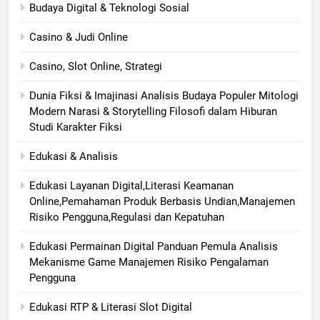
Budaya Digital & Teknologi Sosial
Casino & Judi Online
Casino, Slot Online, Strategi
Dunia Fiksi & Imajinasi Analisis Budaya Populer Mitologi
Modern Narasi & Storytelling Filosofi dalam Hiburan
Studi Karakter Fiksi
Edukasi & Analisis
Edukasi Layanan Digital,Literasi Keamanan
Online,Pemahaman Produk Berbasis Undian,Manajemen
Risiko Pengguna,Regulasi dan Kepatuhan
Edukasi Permainan Digital Panduan Pemula Analisis
Mekanisme Game Manajemen Risiko Pengalaman
Pengguna
Edukasi RTP & Literasi Slot Digital