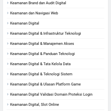
Keamanan Brand dan Audit Digital
Keamanan dan Navigasi Web
Keamanan Digital
Keamanan Digital & Infrastruktur Teknologi
Keamanan Digital & Manajemen Akses
Keamanan Digital & Panduan Teknologi
Keamanan Digital & Tata Kelola Data
Keamanan Digital & Teknologi Sistem
Keamanan Digital & Ulasan Platform Game
Keamanan Digital Validasi Domain Proteksi Login
Keamanan Digital, Slot Online