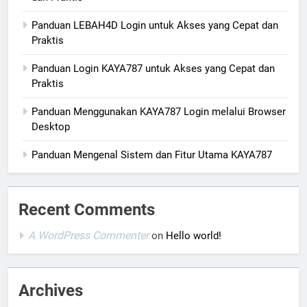
Panduan LEBAH4D Login untuk Akses yang Cepat dan
Praktis
Panduan Login KAYA787 untuk Akses yang Cepat dan
Praktis
Panduan Menggunakan KAYA787 Login melalui Browser
Desktop
Panduan Mengenal Sistem dan Fitur Utama KAYA787
Recent Comments
A WordPress Commenter
on
Hello world!
Archives