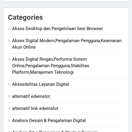
Categories
Akses Desktop dan Pengelolaan Sesi Browser
Akses Digital Modern,Pengalaman Pengguna,Keamanan
Akun Online
Akses Digital Ringan,Performa Sistem
Online,Pengalaman Pengguna,Stabilitas
Platform,Manajemen Teknologi
Aksesibilitas Layanan Digital
alternatif edwinslot
alternatif link edwinslot
Analisis Desain & Pengalaman Digital