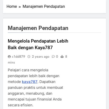
Home
Manajemen Pendapatan
Manajemen Pendapatan
Mengelola Pendapatan Lebih
Baik dengan Kaya787
c1dd879
2 years ago
0
8
mins
Pelajari cara mengelola
pendapatan lebih baik dengan
metode
kaya787
. Dapatkan
panduan praktis untuk membuat
anggaran, menabung, dan
mencapai tujuan finansial Anda
secara efisien.