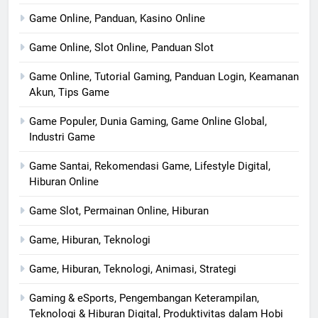
Game Online, Panduan, Kasino Online
Game Online, Slot Online, Panduan Slot
Game Online, Tutorial Gaming, Panduan Login, Keamanan
Akun, Tips Game
Game Populer, Dunia Gaming, Game Online Global,
Industri Game
Game Santai, Rekomendasi Game, Lifestyle Digital,
Hiburan Online
Game Slot, Permainan Online, Hiburan
Game, Hiburan, Teknologi
Game, Hiburan, Teknologi, Animasi, Strategi
Gaming & eSports, Pengembangan Keterampilan,
Teknologi & Hiburan Digital, Produktivitas dalam Hobi