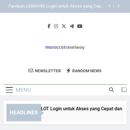
Skip
Panduan Login KAYA787 untuk Akses yang Cepat
to
dan Praktis
content
Panduan Menggunakan KAYA787 Login melalui
Browser Desktop
Panduan EDWINSLOT Login untuk Akses yang
Cepat dan Praktis
Panduan LEBAH4D Login untuk Akses yang Cepat
dan Praktis
Panduan Login KAYA787 untuk Akses yang Cepat
dan Praktis
Morocco Travel
Jelajahi Keindahan Maroko Dengan
Panduan Menggunakan KAYA787 Login melalui
NEWSLETTER
RANDOM NEWS
Way
Browser Desktop
Panduan Lengkap Dari Morocco Travel Way.
Untuk Pengalaman Wisata Yang Tak
MENU
Terlupakan.
anduan EDWINSLOT Login untuk Akses yang Cepat dan Praktis
HEADLINES
Weeks Ago