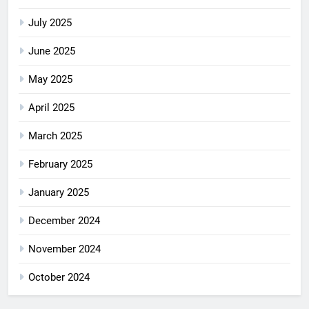
July 2025
June 2025
May 2025
April 2025
March 2025
February 2025
January 2025
December 2024
November 2024
October 2024