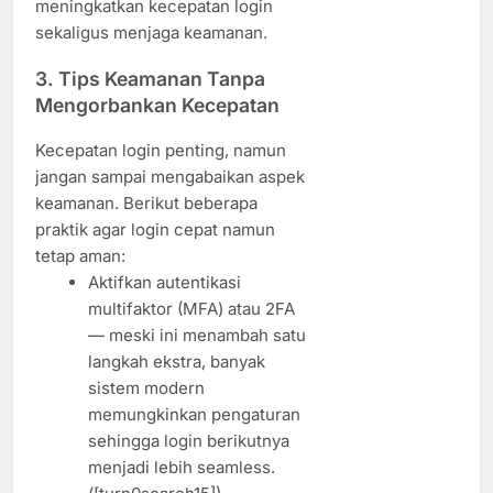
meningkatkan kecepatan login
sekaligus menjaga keamanan.
3. Tips Keamanan Tanpa
Mengorbankan Kecepatan
Kecepatan login penting, namun
jangan sampai mengabaikan aspek
keamanan. Berikut beberapa
praktik agar login cepat namun
tetap aman:
Aktifkan autentikasi
multifaktor (MFA) atau 2FA
— meski ini menambah satu
langkah ekstra, banyak
sistem modern
memungkinkan pengaturan
sehingga login berikutnya
menjadi lebih seamless.