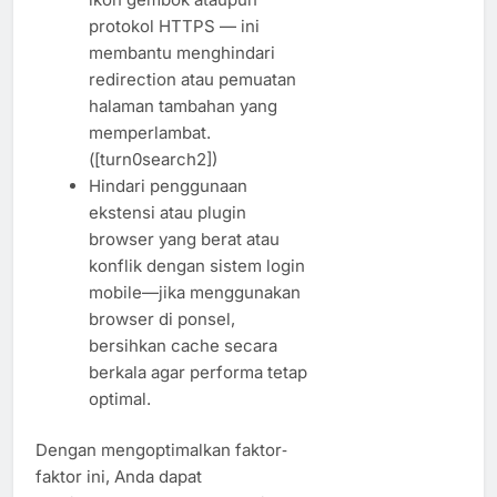
protokol HTTPS — ini
membantu menghindari
redirection atau pemuatan
halaman tambahan yang
memperlambat.
([turn0search2])
Hindari penggunaan
ekstensi atau plugin
browser yang berat atau
konflik dengan sistem login
mobile—jika menggunakan
browser di ponsel,
bersihkan cache secara
berkala agar performa tetap
optimal.
Dengan mengoptimalkan faktor‐
faktor ini, Anda dapat