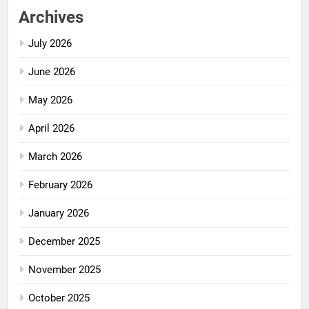
Archives
July 2026
June 2026
May 2026
April 2026
March 2026
February 2026
January 2026
December 2025
November 2025
October 2025