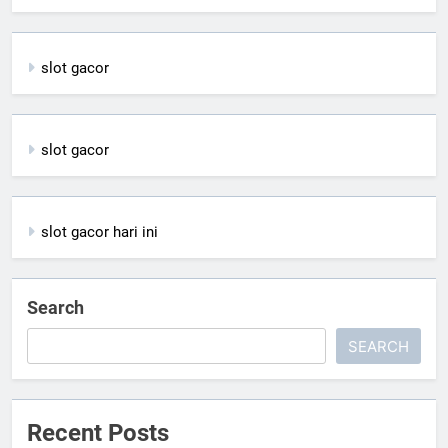
slot gacor
slot gacor
slot gacor hari ini
Search
SEARCH
Recent Posts