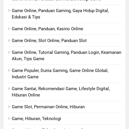
Game Online, Panduan Gaming, Gaya Hidup Digital,
Edukasi & Tips
Game Online, Panduan, Kasino Online
Game Online, Slot Online, Panduan Slot
Game Online, Tutorial Gaming, Panduan Login, Keamanan
Akun, Tips Game
Game Populer, Dunia Gaming, Game Online Global,
Industri Game
Game Santai, Rekomendasi Game, Lifestyle Digital,
Hiburan Online
Game Slot, Permainan Online, Hiburan
Game, Hiburan, Teknologi