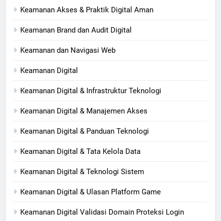
Keamanan Akses & Praktik Digital Aman
Keamanan Brand dan Audit Digital
Keamanan dan Navigasi Web
Keamanan Digital
Keamanan Digital & Infrastruktur Teknologi
Keamanan Digital & Manajemen Akses
Keamanan Digital & Panduan Teknologi
Keamanan Digital & Tata Kelola Data
Keamanan Digital & Teknologi Sistem
Keamanan Digital & Ulasan Platform Game
Keamanan Digital Validasi Domain Proteksi Login