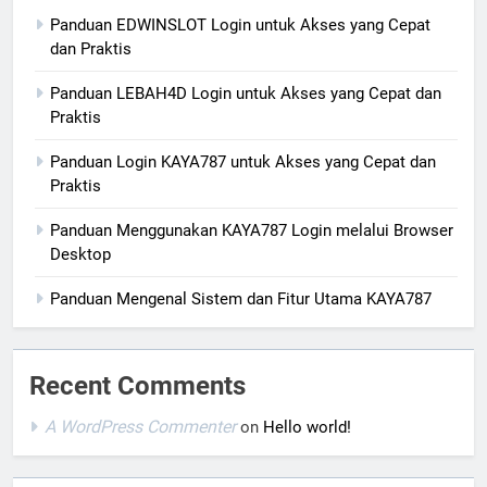
Panduan EDWINSLOT Login untuk Akses yang Cepat
dan Praktis
Panduan LEBAH4D Login untuk Akses yang Cepat dan
Praktis
Panduan Login KAYA787 untuk Akses yang Cepat dan
Praktis
Panduan Menggunakan KAYA787 Login melalui Browser
Desktop
Panduan Mengenal Sistem dan Fitur Utama KAYA787
Recent Comments
A WordPress Commenter
on
Hello world!