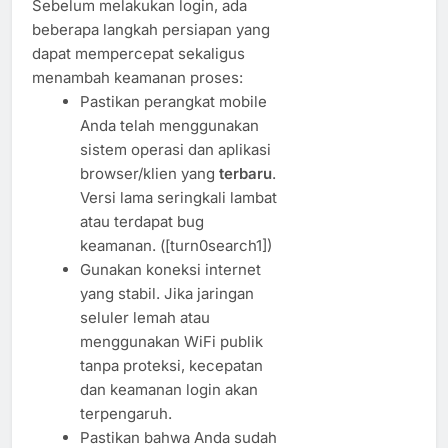
Sebelum melakukan login, ada
beberapa langkah persiapan yang
dapat mempercepat sekaligus
menambah keamanan proses:
Pastikan perangkat mobile
Anda telah menggunakan
sistem operasi dan aplikasi
browser/klien yang
terbaru
.
Versi lama seringkali lambat
atau terdapat bug
keamanan. ([turn0search1])
Gunakan koneksi internet
yang stabil. Jika jaringan
seluler lemah atau
menggunakan WiFi publik
tanpa proteksi, kecepatan
dan keamanan login akan
terpengaruh.
Pastikan bahwa Anda sudah