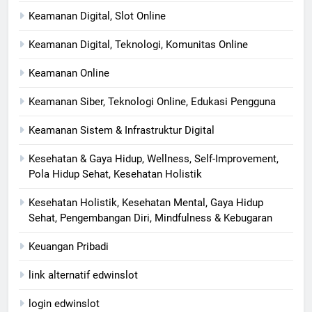
Keamanan Digital, Slot Online
Keamanan Digital, Teknologi, Komunitas Online
Keamanan Online
Keamanan Siber, Teknologi Online, Edukasi Pengguna
Keamanan Sistem & Infrastruktur Digital
Kesehatan & Gaya Hidup, Wellness, Self-Improvement,
Pola Hidup Sehat, Kesehatan Holistik
Kesehatan Holistik, Kesehatan Mental, Gaya Hidup
Sehat, Pengembangan Diri, Mindfulness & Kebugaran
Keuangan Pribadi
link alternatif edwinslot
login edwinslot