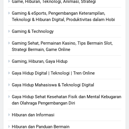
Game, Hiburan, Teknologi, Animasi, Strategi
Gaming & eSports, Pengembangan Keterampilan,
Teknologi & Hiburan Digital, Produktivitas dalam Hobi
Gaming & Technology
Gaming Sehat, Permainan Kasino, Tips Bermain Slot,
Strategi Bermain, Game Online
Gaming, Hiburan, Gaya Hidup
Gaya Hidup Digital | Teknologi | Tren Online
Gaya Hidup Mahasiswa & Teknologi Digital
Gaya Hidup Sehat Kesehatan Fisik dan Mental Kebugaran
dan Olahraga Pengembangan Diri
Hiburan dan Informasi
Hiburan dan Panduan Bermain