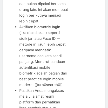
dan bukan dipakai bersama
orang lain. Ini akan membuat
login berikutnya menjadi
lebih cepat.
Aktifkan
biometric login
(jika disediakan) seperti
sidik jari atau Face ID —
metode ini jauh lebih cepat
daripada mengetik
username dan kata sandi
panjang. Menurut panduan
autentikasi mobile,
biometrik adalah bagian dari
best practice login mobile
modern. ([turn0search0])
Pastikan Anda mengakses
melalui alamat resmi
platform dan perhatikan
ikon gembok ataupun