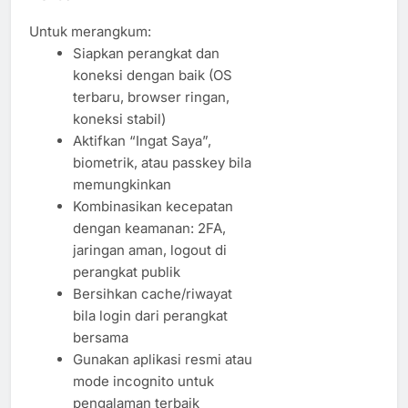
Untuk merangkum:
Siapkan perangkat dan
koneksi dengan baik (OS
terbaru, browser ringan,
koneksi stabil)
Aktifkan “Ingat Saya”,
biometrik, atau passkey bila
memungkinkan
Kombinasikan kecepatan
dengan keamanan: 2FA,
jaringan aman, logout di
perangkat publik
Bersihkan cache/riwayat
bila login dari perangkat
bersama
Gunakan aplikasi resmi atau
mode incognito untuk
pengalaman terbaik