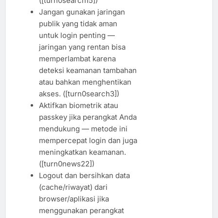
([turn0search15])
Jangan gunakan jaringan
publik yang tidak aman
untuk login penting —
jaringan yang rentan bisa
memperlambat karena
deteksi keamanan tambahan
atau bahkan menghentikan
akses. ([turn0search3])
Aktifkan biometrik atau
passkey jika perangkat Anda
mendukung — metode ini
mempercepat login dan juga
meningkatkan keamanan.
([turn0news22])
Logout dan bersihkan data
(cache/riwayat) dari
browser/aplikasi jika
menggunakan perangkat