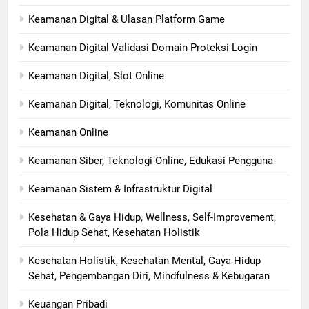
Keamanan Digital & Ulasan Platform Game
Keamanan Digital Validasi Domain Proteksi Login
Keamanan Digital, Slot Online
Keamanan Digital, Teknologi, Komunitas Online
Keamanan Online
Keamanan Siber, Teknologi Online, Edukasi Pengguna
Keamanan Sistem & Infrastruktur Digital
Kesehatan & Gaya Hidup, Wellness, Self-Improvement,
Pola Hidup Sehat, Kesehatan Holistik
Kesehatan Holistik, Kesehatan Mental, Gaya Hidup
Sehat, Pengembangan Diri, Mindfulness & Kebugaran
Keuangan Pribadi