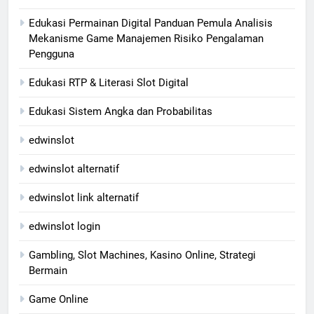
Edukasi Permainan Digital Panduan Pemula Analisis
Mekanisme Game Manajemen Risiko Pengalaman
Pengguna
Edukasi RTP & Literasi Slot Digital
Edukasi Sistem Angka dan Probabilitas
edwinslot
edwinslot alternatif
edwinslot link alternatif
edwinslot login
Gambling, Slot Machines, Kasino Online, Strategi
Bermain
Game Online