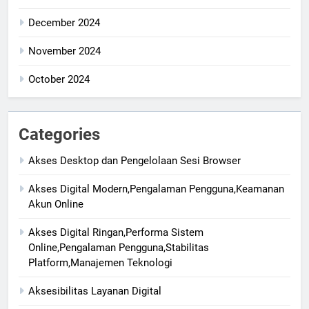
December 2024
November 2024
October 2024
Categories
Akses Desktop dan Pengelolaan Sesi Browser
Akses Digital Modern,Pengalaman Pengguna,Keamanan
Akun Online
Akses Digital Ringan,Performa Sistem
Online,Pengalaman Pengguna,Stabilitas
Platform,Manajemen Teknologi
Aksesibilitas Layanan Digital