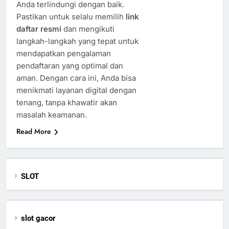
Anda terlindungi dengan baik.
Pastikan untuk selalu memilih
link
daftar resmi
dan mengikuti
langkah-langkah yang tepat untuk
mendapatkan pengalaman
pendaftaran yang optimal dan
aman. Dengan cara ini, Anda bisa
menikmati layanan digital dengan
tenang, tanpa khawatir akan
masalah keamanan.
Read More
SLOT
slot gacor