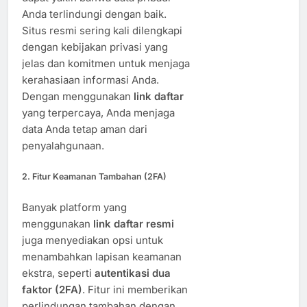
Anda terlindungi dengan baik.
Situs resmi sering kali dilengkapi
dengan kebijakan privasi yang
jelas dan komitmen untuk menjaga
kerahasiaan informasi Anda.
Dengan menggunakan
link daftar
yang terpercaya, Anda menjaga
data Anda tetap aman dari
penyalahgunaan.
2.
Fitur Keamanan Tambahan (2FA)
Banyak platform yang
menggunakan
link daftar resmi
juga menyediakan opsi untuk
menambahkan lapisan keamanan
ekstra, seperti
autentikasi dua
faktor (2FA)
. Fitur ini memberikan
perlindungan tambahan dengan