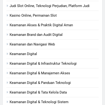
Judi Slot Online, Teknologi Perjudian, Platform Judi
Kasino Online, Permainan Slot
Keamanan Akses & Praktik Digital Aman
Keamanan Brand dan Audit Digital
Keamanan dan Navigasi Web
Keamanan Digital
Keamanan Digital & Infrastruktur Teknologi
Keamanan Digital & Manajemen Akses
Keamanan Digital & Panduan Teknologi
Keamanan Digital & Tata Kelola Data
Keamanan Digital & Teknologi Sistem