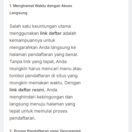
1.
Menghemat Waktu dengan Akses
Langsung
Salah satu keuntungan utama
menggunakan
link daftar
adalah
kemampuannya untuk
mengarahkan Anda langsung ke
halaman pendaftaran yang benar.
Tanpa link yang tepat, Anda
mungkin harus mencari menu atau
tombol pendaftaran di situs yang
mungkin memakan waktu. Dengan
link daftar resmi
, Anda
menghindari kebingungan dan
langsung menuju halaman yang
tepat untuk memulai proses
pendaftaran.
2.
Proses Pendaftaran yang Terorganisir