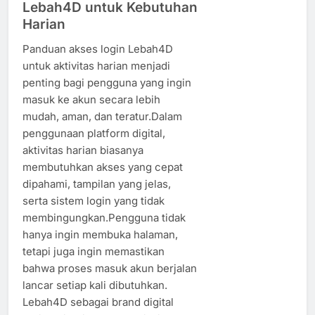
Lebah4D untuk Kebutuhan
Harian
Panduan akses login Lebah4D
untuk aktivitas harian menjadi
penting bagi pengguna yang ingin
masuk ke akun secara lebih
mudah, aman, dan teratur.Dalam
penggunaan platform digital,
aktivitas harian biasanya
membutuhkan akses yang cepat
dipahami, tampilan yang jelas,
serta sistem login yang tidak
membingungkan.Pengguna tidak
hanya ingin membuka halaman,
tetapi juga ingin memastikan
bahwa proses masuk akun berjalan
lancar setiap kali dibutuhkan.
Lebah4D sebagai brand digital