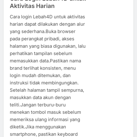
Aktivitas Harian
Cara login Lebah4D untuk aktivitas
harian dapat dilakukan dengan alur
yang sederhana.Buka browser
pada perangkat pribadi, akses
halaman yang biasa digunakan, lalu
perhatikan tampilan sebelum
memasukkan data.Pastikan nama
brand terlihat konsisten, menu
login mudah ditemukan, dan
instruksi tidak membingungkan.
Setelah halaman tampil sempurna,
masukkan data akun dengan
teliti.Jangan terburu-buru
menekan tombol masuk sebelum
memeriksa ulang informasi yang
diketik.Jika menggunakan
smartphone, pastikan keyboard