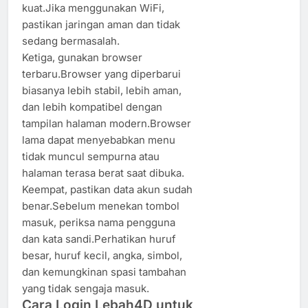
kuat.Jika menggunakan WiFi,
pastikan jaringan aman dan tidak
sedang bermasalah.
Ketiga, gunakan browser
terbaru.Browser yang diperbarui
biasanya lebih stabil, lebih aman,
dan lebih kompatibel dengan
tampilan halaman modern.Browser
lama dapat menyebabkan menu
tidak muncul sempurna atau
halaman terasa berat saat dibuka.
Keempat, pastikan data akun sudah
benar.Sebelum menekan tombol
masuk, periksa nama pengguna
dan kata sandi.Perhatikan huruf
besar, huruf kecil, angka, simbol,
dan kemungkinan spasi tambahan
yang tidak sengaja masuk.
Cara Login Lebah4D untuk