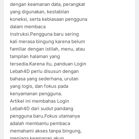
dengan keamanan data, perangkat
yang digunakan, kestabilan
koneksi, serta kebiasaan pengguna
dalam membaca
instruksi.Pengguna baru sering
kali merasa bingung karena belum
familiar dengan istilah, menu, atau
tampilan halaman yang
tersedia.Karena itu, panduan Login
Lebah4D perlu disusun dengan
bahasa yang sederhana, urutan
yang logis, dan fokus pada
kenyamanan pengguna.
Artikel ini membahas Login
Lebah4D dari sudut pandang
pengguna baru.Fokus utamanya
adalah membantu pembaca
memahami akses tanpa bingung,
menjaga keamanan akun,