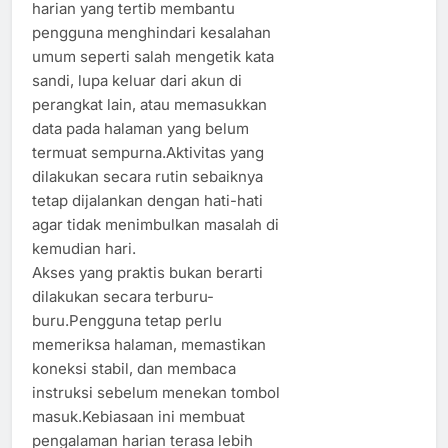
harian yang tertib membantu
pengguna menghindari kesalahan
umum seperti salah mengetik kata
sandi, lupa keluar dari akun di
perangkat lain, atau memasukkan
data pada halaman yang belum
termuat sempurna.Aktivitas yang
dilakukan secara rutin sebaiknya
tetap dijalankan dengan hati-hati
agar tidak menimbulkan masalah di
kemudian hari.
Akses yang praktis bukan berarti
dilakukan secara terburu-
buru.Pengguna tetap perlu
memeriksa halaman, memastikan
koneksi stabil, dan membaca
instruksi sebelum menekan tombol
masuk.Kebiasaan ini membuat
pengalaman harian terasa lebih