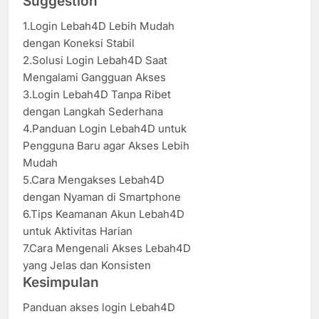
Suggestion
1.Login Lebah4D Lebih Mudah
dengan Koneksi Stabil
2.Solusi Login Lebah4D Saat
Mengalami Gangguan Akses
3.Login Lebah4D Tanpa Ribet
dengan Langkah Sederhana
4.Panduan Login Lebah4D untuk
Pengguna Baru agar Akses Lebih
Mudah
5.Cara Mengakses Lebah4D
dengan Nyaman di Smartphone
6.Tips Keamanan Akun Lebah4D
untuk Aktivitas Harian
7.Cara Mengenali Akses Lebah4D
yang Jelas dan Konsisten
Kesimpulan
Panduan akses login Lebah4D