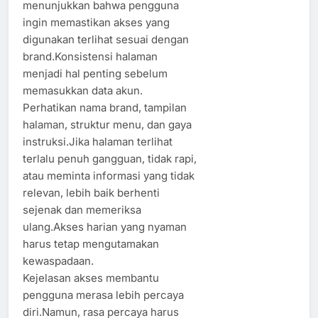
menunjukkan bahwa pengguna
ingin memastikan akses yang
digunakan terlihat sesuai dengan
brand.Konsistensi halaman
menjadi hal penting sebelum
memasukkan data akun.
Perhatikan nama brand, tampilan
halaman, struktur menu, dan gaya
instruksi.Jika halaman terlihat
terlalu penuh gangguan, tidak rapi,
atau meminta informasi yang tidak
relevan, lebih baik berhenti
sejenak dan memeriksa
ulang.Akses harian yang nyaman
harus tetap mengutamakan
kewaspadaan.
Kejelasan akses membantu
pengguna merasa lebih percaya
diri.Namun, rasa percaya harus