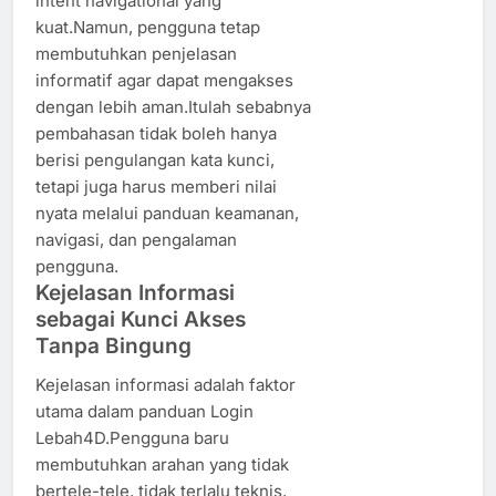
intent navigational yang
kuat.Namun, pengguna tetap
membutuhkan penjelasan
informatif agar dapat mengakses
dengan lebih aman.Itulah sebabnya
pembahasan tidak boleh hanya
berisi pengulangan kata kunci,
tetapi juga harus memberi nilai
nyata melalui panduan keamanan,
navigasi, dan pengalaman
pengguna.
Kejelasan Informasi
sebagai Kunci Akses
Tanpa Bingung
Kejelasan informasi adalah faktor
utama dalam panduan Login
Lebah4D.Pengguna baru
membutuhkan arahan yang tidak
bertele-tele, tidak terlalu teknis,