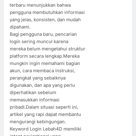
terbaru menunjukkan bahwa
pengguna membutuhkan informasi
yang jelas, konsisten, dan mudah
dipahami.
Bagi pengguna baru, pencarian
login sering muncul karena
mereka belum mengetahui struktur
platform secara lengkap.Mereka
mungkin ingin memahami bagian
akun, cara membaca instruksi,
perangkat yang sebaiknya
digunakan, dan apa yang perlu
diperhatikan sebelum
memasukkan informasi
pribadi.Dalam situasi seperti ini,
artikel yang rapi dapat membantu
mengurangi kebingungan.
Keyword Login Lebah4D memiliki