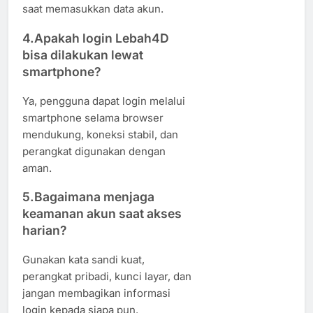
saat memasukkan data akun.
4.Apakah login Lebah4D
bisa dilakukan lewat
smartphone?
Ya, pengguna dapat login melalui
smartphone selama browser
mendukung, koneksi stabil, dan
perangkat digunakan dengan
aman.
5.Bagaimana menjaga
keamanan akun saat akses
harian?
Gunakan kata sandi kuat,
perangkat pribadi, kunci layar, dan
jangan membagikan informasi
login kepada siapa pun.