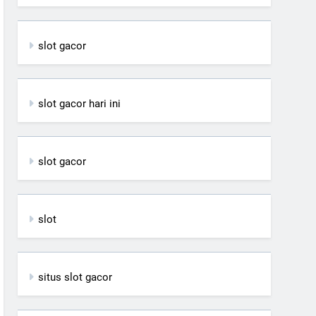
slot gacor
slot gacor hari ini
slot gacor
slot
situs slot gacor