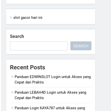
slot gacor hari ini
Search
SEARCH
Recent Posts
Panduan EDWINSLOT Login untuk Akses yang
Cepat dan Praktis
Panduan LEBAH4D Login untuk Akses yang
Cepat dan Praktis
Panduan Login KAYA787 untuk Akses yang