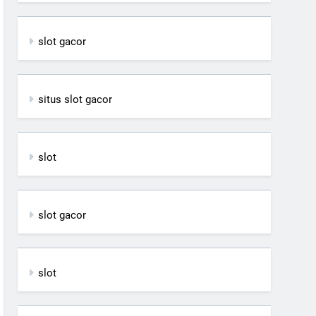
slot gacor
situs slot gacor
slot
slot gacor
slot