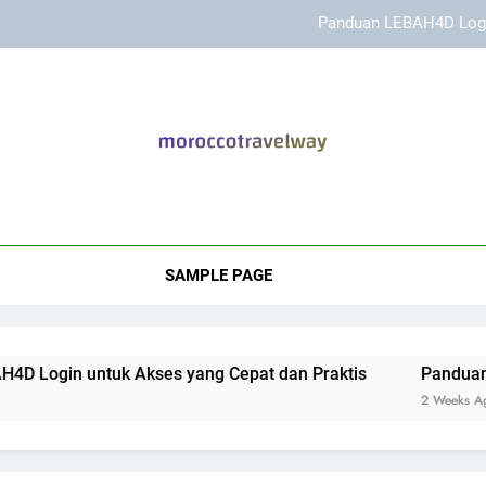
Panduan LEBAH4D Login
Panduan Login KAYA78
Panduan Menggunakan KAY
Panduan EDWINSLOT Login
occo Travel Way
Panduan LEBAH4D Login
Keindahan Maroko Dengan Panduan Lengkap Dari Morocco Trave
Panduan Login KAYA78
SAMPLE PAGE
Panduan Menggunakan KAY
tuk Akses yang Cepat dan Praktis
Panduan Login KAYA
2 Weeks Ago