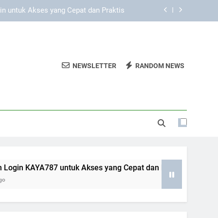
 untuk Akses yang Cepat dan Praktis
7 untuk Akses yang Cepat dan Praktis
A787 Login melalui Browser Desktop
NEWSLETTER
RANDOM NEWS
 untuk Akses yang Cepat dan Praktis
 untuk Akses yang Cepat dan Praktis
l Way. Untuk Pengalaman Wisata Yang Tak Terlupakan.
7 untuk Akses yang Cepat dan Praktis
A787 Login melalui Browser Desktop
787 untuk Akses yang Cepat dan Praktis
Panduan Meng
3 Weeks Ago