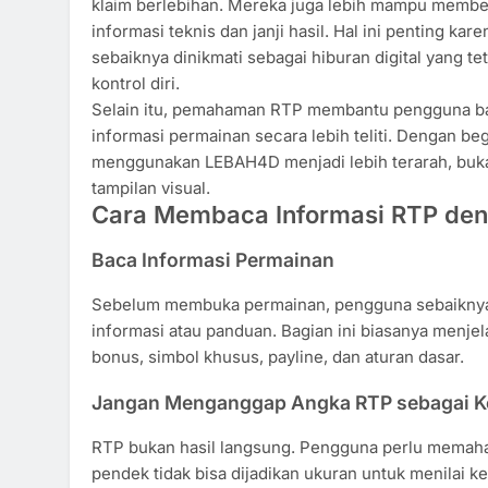
klaim berlebihan. Mereka juga lebih mampu membe
informasi teknis dan janji hasil. Hal ini penting kare
sebaiknya dinikmati sebagai hiburan digital yang 
kontrol diri.
Selain itu, pemahaman RTP membantu pengguna 
informasi permainan secara lebih teliti. Dengan be
menggunakan LEBAH4D menjadi lebih terarah, buk
tampilan visual.
Cara Membaca Informasi RTP den
Baca Informasi Permainan
Sebelum membuka permainan, pengguna sebaikn
informasi atau panduan. Bagian ini biasanya menjel
bonus, simbol khusus, payline, dan aturan dasar.
Jangan Menganggap Angka RTP sebagai K
RTP bukan hasil langsung. Pengguna perlu memaha
pendek tidak bisa dijadikan ukuran untuk menilai 