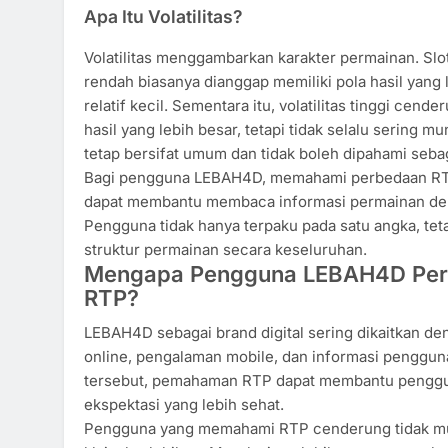
Apa Itu Volatilitas?
Volatilitas menggambarkan karakter permainan. Slot
rendah biasanya dianggap memiliki pola hasil yang l
relatif kecil. Sementara itu, volatilitas tinggi cende
hasil yang lebih besar, tetapi tidak selalu sering mu
tetap bersifat umum dan tidak boleh dipahami sebag
Bagi pengguna LEBAH4D, memahami perbedaan RTP 
dapat membantu membaca informasi permainan den
Pengguna tidak hanya terpaku pada satu angka, teta
struktur permainan secara keseluruhan.
Mengapa Pengguna LEBAH4D Per
RTP?
LEBAH4D sebagai brand digital sering dikaitkan de
online, pengalaman mobile, dan informasi penggun
tersebut, pemahaman RTP dapat membantu peng
ekspektasi yang lebih sehat.
Pengguna yang memahami RTP cenderung tidak m