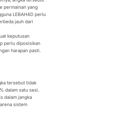
me permainan yang
engguna LEBAH4D perlu
rbeda jauh dari
uat keputusan
ap perlu diposisikan
ngan harapan pasti.
a tersebut tidak
% dalam satu sesi.
s dalam jangka
karena sistem