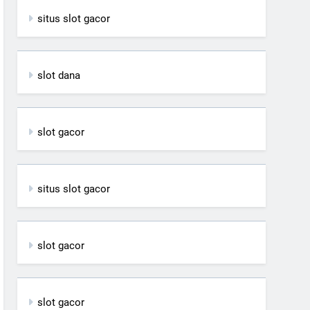
situs slot gacor
slot dana
slot gacor
situs slot gacor
slot gacor
slot gacor