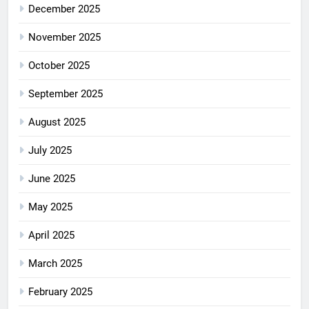
December 2025
November 2025
October 2025
September 2025
August 2025
July 2025
June 2025
May 2025
April 2025
March 2025
February 2025