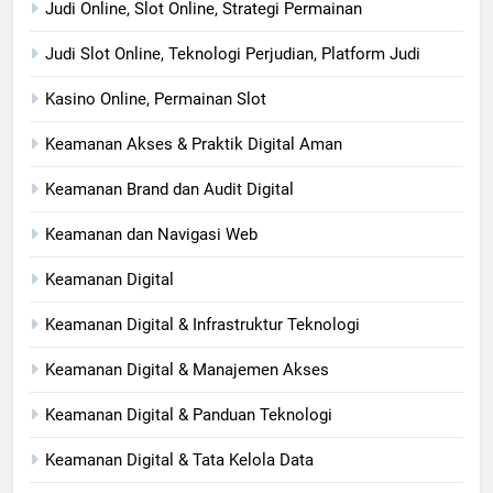
Judi Online, Slot Online, Strategi Permainan
Judi Slot Online, Teknologi Perjudian, Platform Judi
Kasino Online, Permainan Slot
Keamanan Akses & Praktik Digital Aman
Keamanan Brand dan Audit Digital
Keamanan dan Navigasi Web
Keamanan Digital
Keamanan Digital & Infrastruktur Teknologi
Keamanan Digital & Manajemen Akses
Keamanan Digital & Panduan Teknologi
Keamanan Digital & Tata Kelola Data