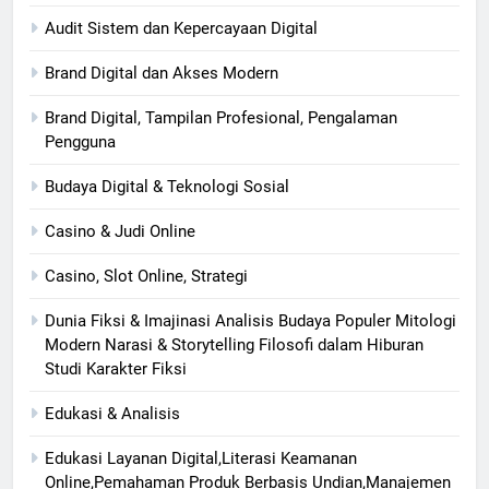
Audit Sistem dan Kepercayaan Digital
Brand Digital dan Akses Modern
Brand Digital, Tampilan Profesional, Pengalaman
Pengguna
Budaya Digital & Teknologi Sosial
Casino & Judi Online
Casino, Slot Online, Strategi
Dunia Fiksi & Imajinasi Analisis Budaya Populer Mitologi
Modern Narasi & Storytelling Filosofi dalam Hiburan
Studi Karakter Fiksi
Edukasi & Analisis
Edukasi Layanan Digital,Literasi Keamanan
Online,Pemahaman Produk Berbasis Undian,Manajemen