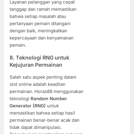
Layanan pelanggan yang cepat
tanggap dan ramah memastikan
bahwa setiap masalah atau
pertanyaan pemain ditangani
dengan baik, meningkatkan
kepercayaan dan kenyamanan
pemain.
8. Teknologi RNG untuk
Kejujuran Permainan
Salah satu aspek penting dalam
slot online adalah keadilan
permainan. Horas88 menggunakan
teknologi
Random Number
Generator (RNG)
untuk
memastikan bahwa setiap hasil
permainan benar-benar acak dan
tidak dapat dimanipulasi.