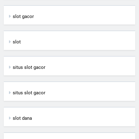
slot gacor
slot
situs slot gacor
situs slot gacor
slot dana