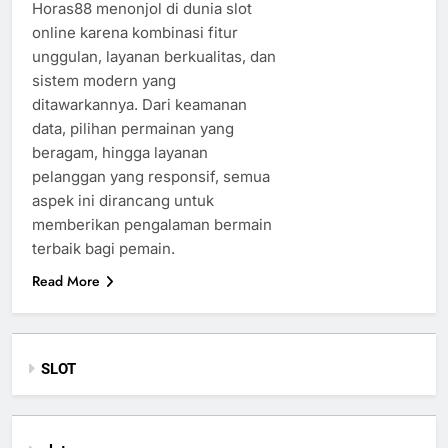
Horas88 menonjol di dunia slot
online karena kombinasi fitur
unggulan, layanan berkualitas, dan
sistem modern yang
ditawarkannya. Dari keamanan
data, pilihan permainan yang
beragam, hingga layanan
pelanggan yang responsif, semua
aspek ini dirancang untuk
memberikan pengalaman bermain
terbaik bagi pemain.
Read More
SLOT