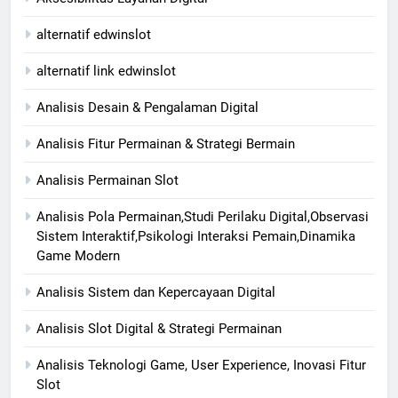
alternatif edwinslot
alternatif link edwinslot
Analisis Desain & Pengalaman Digital
Analisis Fitur Permainan & Strategi Bermain
Analisis Permainan Slot
Analisis Pola Permainan,Studi Perilaku Digital,Observasi
Sistem Interaktif,Psikologi Interaksi Pemain,Dinamika
Game Modern
Analisis Sistem dan Kepercayaan Digital
Analisis Slot Digital & Strategi Permainan
Analisis Teknologi Game, User Experience, Inovasi Fitur
Slot