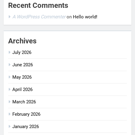
Recent Comments
A WordPress Commenter
on
Hello world!
Archives
July 2026
June 2026
May 2026
April 2026
March 2026
February 2026
January 2026