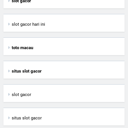
slot gacor
slot gacor hari ini
toto macau
situs slot gacor
slot gacor
situs slot gacor