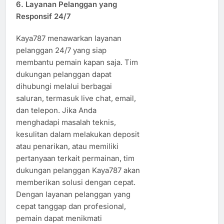
6.
Layanan Pelanggan yang
Responsif 24/7
Kaya787 menawarkan layanan
pelanggan 24/7 yang siap
membantu pemain kapan saja. Tim
dukungan pelanggan dapat
dihubungi melalui berbagai
saluran, termasuk live chat, email,
dan telepon. Jika Anda
menghadapi masalah teknis,
kesulitan dalam melakukan deposit
atau penarikan, atau memiliki
pertanyaan terkait permainan, tim
dukungan pelanggan Kaya787 akan
memberikan solusi dengan cepat.
Dengan layanan pelanggan yang
cepat tanggap dan profesional,
pemain dapat menikmati