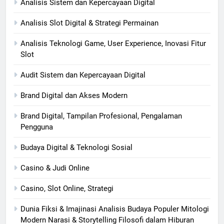
Analisis Sistem dan Kepercayaan Digital
Analisis Slot Digital & Strategi Permainan
Analisis Teknologi Game, User Experience, Inovasi Fitur
Slot
Audit Sistem dan Kepercayaan Digital
Brand Digital dan Akses Modern
Brand Digital, Tampilan Profesional, Pengalaman
Pengguna
Budaya Digital & Teknologi Sosial
Casino & Judi Online
Casino, Slot Online, Strategi
Dunia Fiksi & Imajinasi Analisis Budaya Populer Mitologi
Modern Narasi & Storytelling Filosofi dalam Hiburan