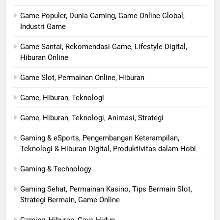
Game Populer, Dunia Gaming, Game Online Global,
Industri Game
Game Santai, Rekomendasi Game, Lifestyle Digital,
Hiburan Online
Game Slot, Permainan Online, Hiburan
Game, Hiburan, Teknologi
Game, Hiburan, Teknologi, Animasi, Strategi
Gaming & eSports, Pengembangan Keterampilan,
Teknologi & Hiburan Digital, Produktivitas dalam Hobi
Gaming & Technology
Gaming Sehat, Permainan Kasino, Tips Bermain Slot,
Strategi Bermain, Game Online