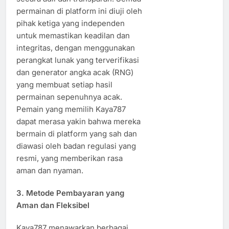
permainan di platform ini diuji oleh
pihak ketiga yang independen
untuk memastikan keadilan dan
integritas, dengan menggunakan
perangkat lunak yang terverifikasi
dan generator angka acak (RNG)
yang membuat setiap hasil
permainan sepenuhnya acak.
Pemain yang memilih Kaya787
dapat merasa yakin bahwa mereka
bermain di platform yang sah dan
diawasi oleh badan regulasi yang
resmi, yang memberikan rasa
aman dan nyaman.
3.
Metode Pembayaran yang
Aman dan Fleksibel
Kaya787 menawarkan berbagai