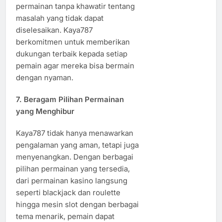
permainan tanpa khawatir tentang
masalah yang tidak dapat
diselesaikan. Kaya787
berkomitmen untuk memberikan
dukungan terbaik kepada setiap
pemain agar mereka bisa bermain
dengan nyaman.
7.
Beragam Pilihan Permainan
yang Menghibur
Kaya787 tidak hanya menawarkan
pengalaman yang aman, tetapi juga
menyenangkan. Dengan berbagai
pilihan permainan yang tersedia,
dari permainan kasino langsung
seperti blackjack dan roulette
hingga mesin slot dengan berbagai
tema menarik, pemain dapat