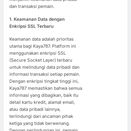
dan transaksi pemain.
1.
Keamanan Data dengan
Enkripsi SSL Terbaru
Keamanan data adalah prioritas
utama bagi Kaya787. Platform ini
menggunakan enkripsi SSL
(Secure Socket Layer) terbaru
untuk melindungi data pribadi dan
informasi transaksi setiap pemain.
Dengan enkripsi tingkat tinggi ini,
Kaya787 memastikan bahwa semua
informasi yang dibagikan, baik itu
detail kartu kredit, alamat email,
atau data pribadi lainnya,
terlindungi dari ancaman pihak
ketiga yang tidak berwenang.
Dengan perlindungan ini, pemain