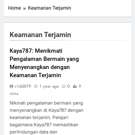
Home
Keamanan Terjamin
Keamanan Terjamin
Kaya787: Menikmati
Pengalaman Bermain yang
Menyenangkan dengan
Keamanan Terjamin
c1dd879
1 year ago
0
9
mins
Nikmati pengalaman bermain yang
menyenangkan di Kaya787 dengan
keamanan terjamin. Pelajari
bagaimana Kaya787 memastikan
perlindungan data dan