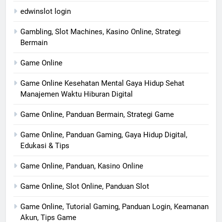
edwinslot login
Gambling, Slot Machines, Kasino Online, Strategi
Bermain
Game Online
Game Online Kesehatan Mental Gaya Hidup Sehat
Manajemen Waktu Hiburan Digital
Game Online, Panduan Bermain, Strategi Game
Game Online, Panduan Gaming, Gaya Hidup Digital,
Edukasi & Tips
Game Online, Panduan, Kasino Online
Game Online, Slot Online, Panduan Slot
Game Online, Tutorial Gaming, Panduan Login, Keamanan
Akun, Tips Game