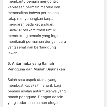
membantu pemain mengontrol
kebiasaan bermain mereka dan
memastikan bahwa permainan
tetap menyenangkan tanpa
mengarah pada kecanduan.
Kaya787 berkomitmen untuk
mendukung pemain yang ingin
menikmati permainan dengan cara
yang sehat dan bertanggung
jawab.
5.
Antarmuka yang Ramah
Pengguna dan Mudah Digunakan
Salah satu aspek utama yang
membuat Kaya787 menarik bagi
pemain adalah antarmukanya yang
ramah pengguna. Dengan desain
yang sederhana namun elegan,