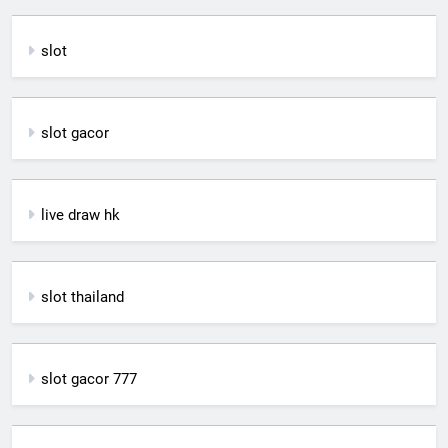
slot
slot gacor
live draw hk
slot thailand
slot gacor 777