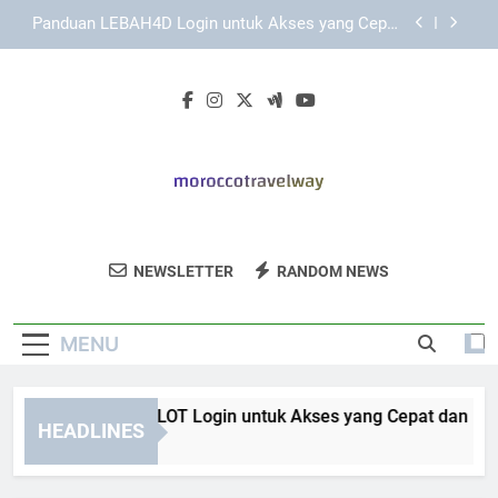
Skip
Panduan Login KAYA787 untuk Akses yang Cepat
to
dan Praktis
content
Panduan Menggunakan KAYA787 Login melalui
Browser Desktop
Panduan EDWINSLOT Login untuk Akses yang
Cepat dan Praktis
Panduan LEBAH4D Login untuk Akses yang Cepat
dan Praktis
Panduan Login KAYA787 untuk Akses yang Cepat
dan Praktis
Morocco Travel
Jelajahi Keindahan Maroko Dengan
Panduan Menggunakan KAYA787 Login melalui
NEWSLETTER
RANDOM NEWS
Way
Browser Desktop
Panduan Lengkap Dari Morocco Travel Way.
Untuk Pengalaman Wisata Yang Tak
MENU
Terlupakan.
anduan EDWINSLOT Login untuk Akses yang Cepat dan Praktis
HEADLINES
Weeks Ago