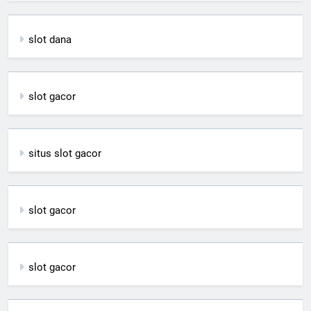
slot dana
slot gacor
situs slot gacor
slot gacor
slot gacor