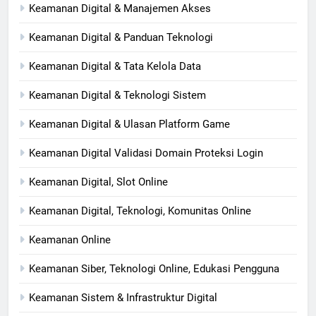
Keamanan Digital & Manajemen Akses
Keamanan Digital & Panduan Teknologi
Keamanan Digital & Tata Kelola Data
Keamanan Digital & Teknologi Sistem
Keamanan Digital & Ulasan Platform Game
Keamanan Digital Validasi Domain Proteksi Login
Keamanan Digital, Slot Online
Keamanan Digital, Teknologi, Komunitas Online
Keamanan Online
Keamanan Siber, Teknologi Online, Edukasi Pengguna
Keamanan Sistem & Infrastruktur Digital