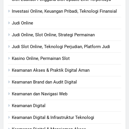
Investasi Online, Keuangan Pribadi, Teknologi Finansial
Judi Online
Judi Online, Slot Online, Strategi Permainan
Judi Slot Online, Teknologi Perjudian, Platform Judi
Kasino Online, Permainan Slot
Keamanan Akses & Praktik Digital Aman
Keamanan Brand dan Audit Digital
Keamanan dan Navigasi Web
Keamanan Digital
Keamanan Digital & Infrastruktur Teknologi