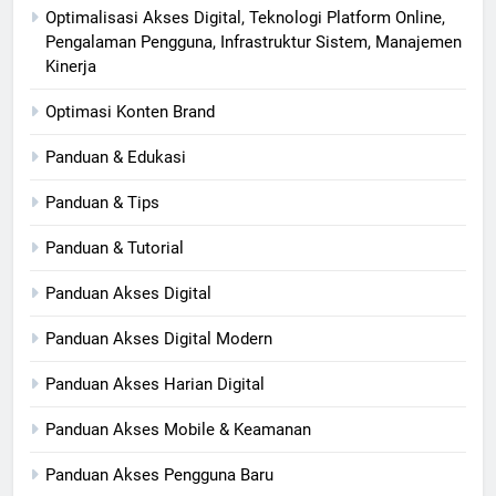
Optimalisasi Akses Digital, Teknologi Platform Online,
Pengalaman Pengguna, Infrastruktur Sistem, Manajemen
Kinerja
Optimasi Konten Brand
Panduan & Edukasi
Panduan & Tips
Panduan & Tutorial
Panduan Akses Digital
Panduan Akses Digital Modern
Panduan Akses Harian Digital
Panduan Akses Mobile & Keamanan
Panduan Akses Pengguna Baru