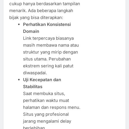
cukup hanya berdasarkan tampilan
menarik. Ada beberapa langkah
bijak yang bisa diterapkan:
Perhatikan Konsistensi
Domain
Link terpercaya biasanya
masih membawa nama atau
struktur yang mirip dengan
situs utama. Perubahan
ekstrem sering kali patut
diwaspadai.
Uji Kecepatan dan
Stabilitas
Saat membuka situs,
perhatikan waktu muat
halaman dan respons menu.
Situs yang profesional
jarang mengalami delay
berlebihan.