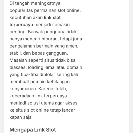
Di tengah meningkatnya
popularitas permainan slot online,
kebutuhan akan
link slot
terpercaya
menjadi semakin
penting. Banyak pengguna tidak
hanya mencari hiburan, tetapi juga
pengalaman bermain yang aman,
stabil, dan bebas gangguan.
Masalah seperti situs tidak bisa
diakses, loading lama, atau domain
yang tiba-tiba diblokir sering kali
membuat pemain kehilangan
kenyamanan. Karena itulah,
keberadaan link terpercaya
menjadi solusi utama agar akses
ke situs slot online tetap lancar
kapan saja.
Mengapa Link Slot