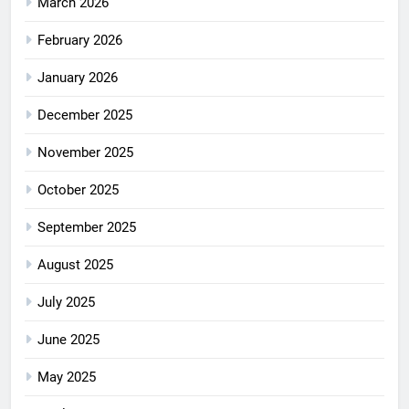
March 2026
February 2026
January 2026
December 2025
November 2025
October 2025
September 2025
August 2025
July 2025
June 2025
May 2025