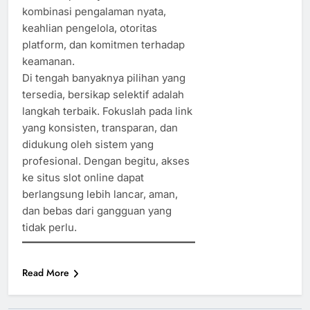
kombinasi pengalaman nyata,
keahlian pengelola, otoritas
platform, dan komitmen terhadap
keamanan.
Di tengah banyaknya pilihan yang
tersedia, bersikap selektif adalah
langkah terbaik. Fokuslah pada link
yang konsisten, transparan, dan
didukung oleh sistem yang
profesional. Dengan begitu, akses
ke situs slot online dapat
berlangsung lebih lancar, aman,
dan bebas dari gangguan yang
tidak perlu.
Read More