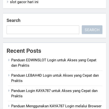
slot gacor hari ini
Search
SEARCH
Recent Posts
Panduan EDWINSLOT Login untuk Akses yang Cepat
dan Praktis
Panduan LEBAH4D Login untuk Akses yang Cepat dan
Praktis
Panduan Login KAYA787 untuk Akses yang Cepat dan
Praktis
Panduan Menggunakan KAYA787 Login melalui Browser