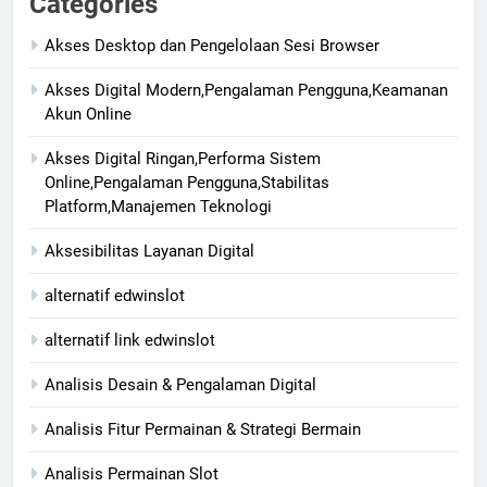
Categories
Akses Desktop dan Pengelolaan Sesi Browser
Akses Digital Modern,Pengalaman Pengguna,Keamanan
Akun Online
Akses Digital Ringan,Performa Sistem
Online,Pengalaman Pengguna,Stabilitas
Platform,Manajemen Teknologi
Aksesibilitas Layanan Digital
alternatif edwinslot
alternatif link edwinslot
Analisis Desain & Pengalaman Digital
Analisis Fitur Permainan & Strategi Bermain
Analisis Permainan Slot