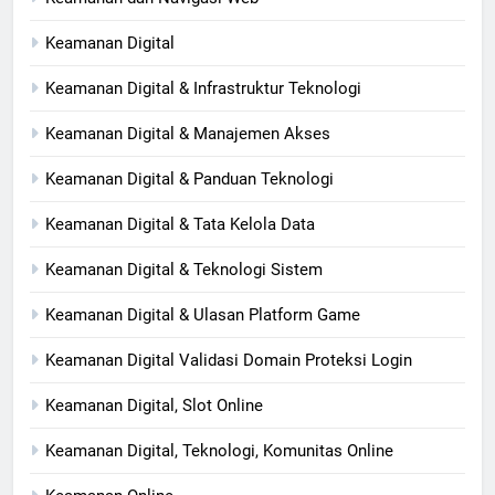
Keamanan Digital
Keamanan Digital & Infrastruktur Teknologi
Keamanan Digital & Manajemen Akses
Keamanan Digital & Panduan Teknologi
Keamanan Digital & Tata Kelola Data
Keamanan Digital & Teknologi Sistem
Keamanan Digital & Ulasan Platform Game
Keamanan Digital Validasi Domain Proteksi Login
Keamanan Digital, Slot Online
Keamanan Digital, Teknologi, Komunitas Online