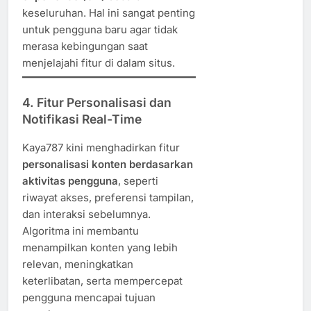
keseluruhan. Hal ini sangat penting
untuk pengguna baru agar tidak
merasa kebingungan saat
menjelajahi fitur di dalam situs.
4.
Fitur Personalisasi dan
Notifikasi Real-Time
Kaya787 kini menghadirkan fitur
personalisasi konten berdasarkan
aktivitas pengguna
, seperti
riwayat akses, preferensi tampilan,
dan interaksi sebelumnya.
Algoritma ini membantu
menampilkan konten yang lebih
relevan, meningkatkan
keterlibatan, serta mempercepat
pengguna mencapai tujuan