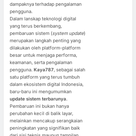
dampaknya terhadap pengalaman
pengguna.
Dalam lanskap teknologi digital
yang terus berkembang,
pembaruan sistem (
system update
)
merupakan langkah penting yang
dilakukan oleh platform-platform
besar untuk menjaga performa,
keamanan, serta pengalaman
pengguna.
Kaya787
, sebagai salah
satu platform yang terus tumbuh
dalam ekosistem digital Indonesia,
baru-baru ini mengumumkan
update sistem terbarunya
.
Pembaruan ini bukan hanya
perubahan kecil di balik layar,
melainkan mencakup serangkaian
peningkatan yang signifikan baik
dari sisi teknis maupun tampilan