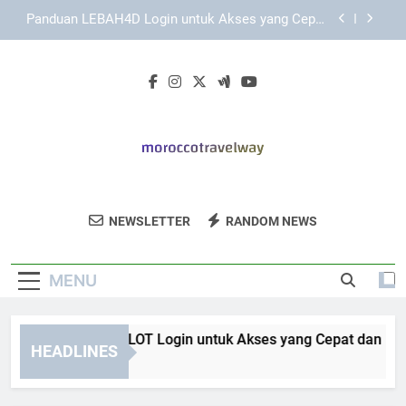
Skip
Panduan Login KAYA787 untuk Akses yang Cepat
to
dan Praktis
content
Panduan Menggunakan KAYA787 Login melalui
Browser Desktop
Panduan EDWINSLOT Login untuk Akses yang
Cepat dan Praktis
Panduan LEBAH4D Login untuk Akses yang Cepat
dan Praktis
Panduan Login KAYA787 untuk Akses yang Cepat
dan Praktis
Morocco Travel
Jelajahi Keindahan Maroko Dengan
Panduan Menggunakan KAYA787 Login melalui
NEWSLETTER
RANDOM NEWS
Way
Browser Desktop
Panduan Lengkap Dari Morocco Travel Way.
Untuk Pengalaman Wisata Yang Tak
MENU
Terlupakan.
anduan EDWINSLOT Login untuk Akses yang Cepat dan Praktis
HEADLINES
Weeks Ago