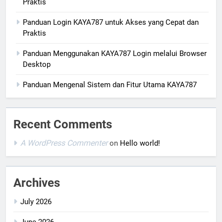
Praktis
Panduan Login KAYA787 untuk Akses yang Cepat dan
Praktis
Panduan Menggunakan KAYA787 Login melalui Browser
Desktop
Panduan Mengenal Sistem dan Fitur Utama KAYA787
Recent Comments
A WordPress Commenter
on
Hello world!
Archives
July 2026