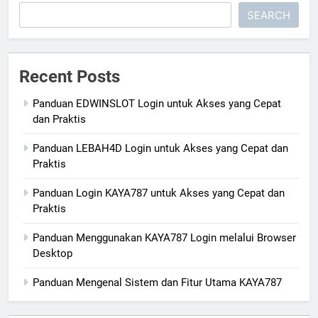
SEARCH
Recent Posts
Panduan EDWINSLOT Login untuk Akses yang Cepat
dan Praktis
Panduan LEBAH4D Login untuk Akses yang Cepat dan
Praktis
Panduan Login KAYA787 untuk Akses yang Cepat dan
Praktis
Panduan Menggunakan KAYA787 Login melalui Browser
Desktop
Panduan Mengenal Sistem dan Fitur Utama KAYA787