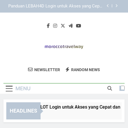
Skip
Panduan Login KAYA787 untuk Akses yang Cepat
to
dan Praktis
content
Panduan Menggunakan KAYA787 Login melalui
Browser Desktop
Panduan EDWINSLOT Login untuk Akses yang
Cepat dan Praktis
Panduan LEBAH4D Login untuk Akses yang Cepat
dan Praktis
Panduan Login KAYA787 untuk Akses yang Cepat
dan Praktis
Morocco Travel
Jelajahi Keindahan Maroko Dengan
Panduan Menggunakan KAYA787 Login melalui
NEWSLETTER
RANDOM NEWS
Way
Browser Desktop
Panduan Lengkap Dari Morocco Travel Way.
Untuk Pengalaman Wisata Yang Tak
MENU
Terlupakan.
anduan EDWINSLOT Login untuk Akses yang Cepat dan Praktis
HEADLINES
Weeks Ago