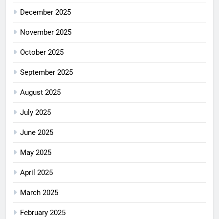
December 2025
November 2025
October 2025
September 2025
August 2025
July 2025
June 2025
May 2025
April 2025
March 2025
February 2025