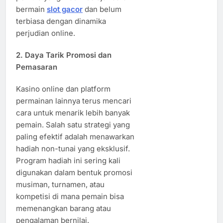
bermain
slot gacor
dan belum
terbiasa dengan dinamika
perjudian online.
2.
Daya Tarik Promosi dan
Pemasaran
Kasino online dan platform
permainan lainnya terus mencari
cara untuk menarik lebih banyak
pemain. Salah satu strategi yang
paling efektif adalah menawarkan
hadiah non-tunai yang eksklusif.
Program hadiah ini sering kali
digunakan dalam bentuk promosi
musiman, turnamen, atau
kompetisi di mana pemain bisa
memenangkan barang atau
pengalaman bernilai.