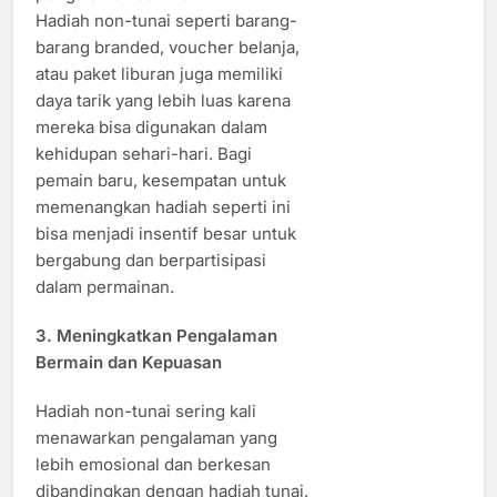
Hadiah non-tunai seperti barang-
barang branded, voucher belanja,
atau paket liburan juga memiliki
daya tarik yang lebih luas karena
mereka bisa digunakan dalam
kehidupan sehari-hari. Bagi
pemain baru, kesempatan untuk
memenangkan hadiah seperti ini
bisa menjadi insentif besar untuk
bergabung dan berpartisipasi
dalam permainan.
3.
Meningkatkan Pengalaman
Bermain dan Kepuasan
Hadiah non-tunai sering kali
menawarkan pengalaman yang
lebih emosional dan berkesan
dibandingkan dengan hadiah tunai.