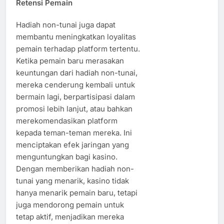
Retensi Pemain
Hadiah non-tunai juga dapat
membantu meningkatkan loyalitas
pemain terhadap platform tertentu.
Ketika pemain baru merasakan
keuntungan dari hadiah non-tunai,
mereka cenderung kembali untuk
bermain lagi, berpartisipasi dalam
promosi lebih lanjut, atau bahkan
merekomendasikan platform
kepada teman-teman mereka. Ini
menciptakan efek jaringan yang
menguntungkan bagi kasino.
Dengan memberikan hadiah non-
tunai yang menarik, kasino tidak
hanya menarik pemain baru, tetapi
juga mendorong pemain untuk
tetap aktif, menjadikan mereka