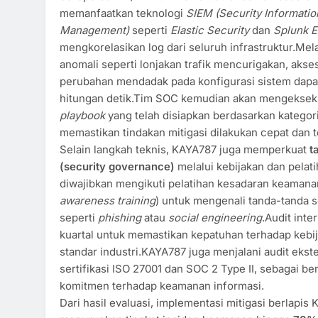
memanfaatkan teknologi
SIEM (Security Informatio
Management)
seperti
Elastic Security
dan
Splunk E
mengkorelasikan log dari seluruh infrastruktur.Melal
anomali seperti lonjakan trafik mencurigakan, akses
perubahan mendadak pada konfigurasi sistem dapat
hitungan detik.Tim SOC kemudian akan mengekse
playbook
yang telah disiapkan berdasarkan kategor
memastikan tindakan mitigasi dilakukan cepat dan t
Selain langkah teknis, KAYA787 juga memperkuat
t
(security governance)
melalui kebijakan dan pelat
diwajibkan mengikuti pelatihan kesadaran keamana
awareness training
) untuk mengenali tanda-tanda s
seperti
phishing
atau
social engineering
.Audit inte
kuartal untuk memastikan kepatuhan terhadap keb
standar industri.KAYA787 juga menjalani audit ekst
sertifikasi ISO 27001 dan SOC 2 Type II, sebagai be
komitmen terhadap keamanan informasi.
Dari hasil evaluasi, implementasi mitigasi berlapis