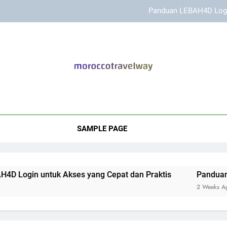
Panduan LEBAH4D Login
Panduan Login KAYA78
Panduan Menggunakan KAY
Panduan EDWINSLOT Login
occo Travel Way
Panduan LEBAH4D Login
Keindahan Maroko Dengan Panduan Lengkap Dari Morocco Trave
Panduan Login KAYA78
SAMPLE PAGE
Panduan Menggunakan KAY
tuk Akses yang Cepat dan Praktis
Panduan Login KAYA
2 Weeks Ago