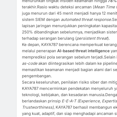
menurunkan tingkat insiden keamanan hingga
78%
terakhir.Rasio waktu deteksi ancaman (
Mean Time 
juga menurun dari 45 menit menjadi hanya 12 menit,
sistem SIEM dengan
automated threat response
.Se
lapisan jaringan menunjukkan peningkatan kapasit
250% dibandingkan sebelumnya, menjadikan sistem
terhadap serangan berulang (
persistent threat
).
Ke depan, KAYA787 berencana memperkuat kerangka
melalui penerapan
AI-based threat intelligence
ya
memprediksi pola serangan sebelum terjadi.Selain i
as-code
akan diintegrasikan lebih dalam ke pipeli
memastikan keamanan menjadi bagian alami dari se
pengembangan.
Secara keseluruhan, penilaian risiko siber dan mitig
KAYA787 mencerminkan pendekatan menyeluruh 
teknologi, kebijakan, dan kesadaran manusia.Denga
berlandaskan prinsip
E-E-A-T (Experience, Expertis
Trustworthiness)
, KAYA787 berhasil membangun e
yang kuat, adaptif, dan siap menghadapi ancaman s