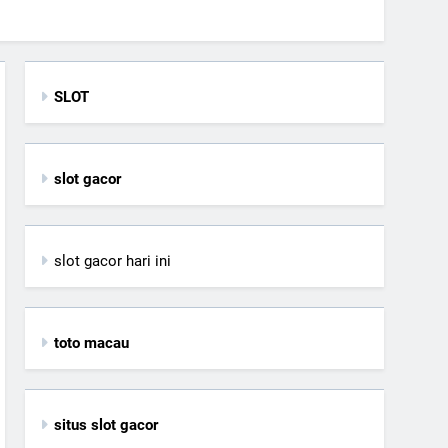
SLOT
slot gacor
slot gacor hari ini
toto macau
situs slot gacor