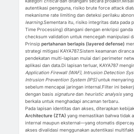
kategori
critical
dan ditangani secara proaktif.Misa
autentikasi pengguna, risiko brute force attack di
mekanisme rate limiting dan deteksi perilaku abno
learning
.Sementara itu, risiko integritas data pada 
Time Processing) ditangani dengan enkripsi ganda
checksum validation untuk mencegah manipulasi da
Prinsip
pertahanan berlapis (layered defense)
menj
strategi mitigasi KAYA787.Sistem keamanan diranc
pendekatan multi-lapisan mulai dari perimeter netw
aplikasi dan data.Di lapisan terluar, KAYA787 men
Application Firewall (WAF)
,
Intrusion Detection Sys
Intrusion Prevention System (IPS)
untuk menyaring 
sebelum mencapai jaringan internal.Filter ini beker
dengan basis
signature
dan
heuristic analysis
yang 
berkala untuk menghadapi ancaman terbaru.
Pada lapisan identitas dan akses, diterapkan kebij
Architecture (ZTA)
yang memastikan bahwa tidak a
internal maupun eksternal—yang otomatis dipercay
akses divalidasi menggunakan autentikasi multifakto