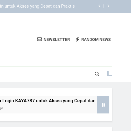
 untuk Akses yang Cepat dan Praktis
7 untuk Akses yang Cepat dan Praktis
A787 Login melalui Browser Desktop
NEWSLETTER
RANDOM NEWS
 untuk Akses yang Cepat dan Praktis
 untuk Akses yang Cepat dan Praktis
l Way. Untuk Pengalaman Wisata Yang Tak Terlupakan.
7 untuk Akses yang Cepat dan Praktis
A787 Login melalui Browser Desktop
787 untuk Akses yang Cepat dan Praktis
Panduan Meng
3 Weeks Ago