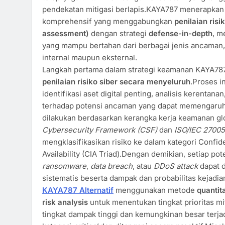
pendekatan mitigasi berlapis.KAYA787 menerapkan
komprehensif yang menggabungkan
penilaian risi
assessment)
dengan strategi
defense-in-depth
, m
yang mampu bertahan dari berbagai jenis ancaman, 
internal maupun eksternal.
Langkah pertama dalam strategi keamanan KAYA78
penilaian risiko siber secara menyeluruh
.Proses i
identifikasi aset digital penting, analisis kerentanan
terhadap potensi ancaman yang dapat memengaruhi
dilakukan berdasarkan kerangka kerja keamanan gl
Cybersecurity Framework (CSF)
dan
ISO/IEC 27005
mengklasifikasikan risiko ke dalam kategori Confident
Availability (CIA Triad).Dengan demikian, setiap po
ransomware
,
data breach
, atau
DDoS attack
dapat d
sistematis beserta dampak dan probabilitas kejadia
KAYA787 Alternatif
menggunakan metode
quantit
risk analysis
untuk menentukan tingkat prioritas mi
tingkat dampak tinggi dan kemungkinan besar terja