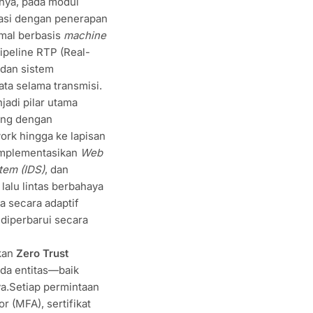
lnya, pada modul
atasi dengan penerapan
rmal berbasis
machine
pipeline RTP (Real-
 dan sistem
ta selama transmisi.
adi pilar utama
ang dengan
ork hingga ke lapisan
gimplementasikan
Web
tem (IDS)
, dan
lalu lintas berbahaya
ja secara adaptif
diperbarui secara
akan
Zero Trust
da entitas—baik
a.Setiap permintaan
r (MFA), sertifikat