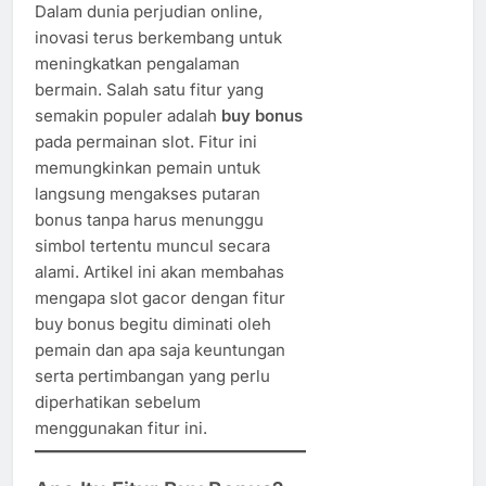
Dalam dunia perjudian online,
inovasi terus berkembang untuk
meningkatkan pengalaman
bermain. Salah satu fitur yang
semakin populer adalah
buy bonus
pada permainan slot. Fitur ini
memungkinkan pemain untuk
langsung mengakses putaran
bonus tanpa harus menunggu
simbol tertentu muncul secara
alami. Artikel ini akan membahas
mengapa slot gacor dengan fitur
buy bonus begitu diminati oleh
pemain dan apa saja keuntungan
serta pertimbangan yang perlu
diperhatikan sebelum
menggunakan fitur ini.