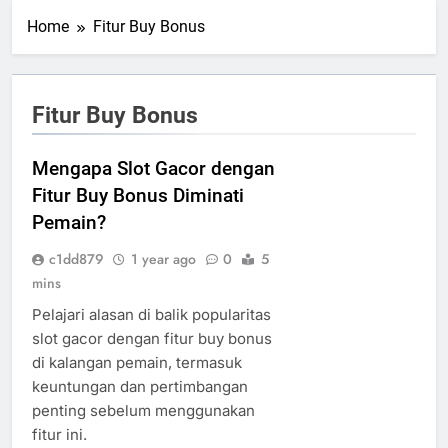
Home
Fitur Buy Bonus
Fitur Buy Bonus
Mengapa Slot Gacor dengan
Fitur Buy Bonus Diminati
Pemain?
c1dd879
1 year ago
0
5
mins
Pelajari alasan di balik popularitas
slot gacor dengan fitur buy bonus
di kalangan pemain, termasuk
keuntungan dan pertimbangan
penting sebelum menggunakan
fitur ini.