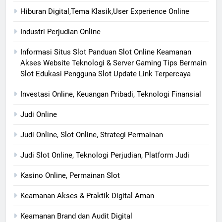
Hiburan Digital,Tema Klasik,User Experience Online
Industri Perjudian Online
Informasi Situs Slot Panduan Slot Online Keamanan
Akses Website Teknologi & Server Gaming Tips Bermain
Slot Edukasi Pengguna Slot Update Link Terpercaya
Investasi Online, Keuangan Pribadi, Teknologi Finansial
Judi Online
Judi Online, Slot Online, Strategi Permainan
Judi Slot Online, Teknologi Perjudian, Platform Judi
Kasino Online, Permainan Slot
Keamanan Akses & Praktik Digital Aman
Keamanan Brand dan Audit Digital