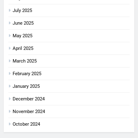
July 2025
June 2025
May 2025
April 2025
March 2025
February 2025
January 2025
December 2024
November 2024
October 2024