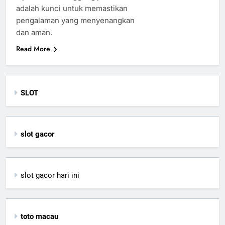
adalah kunci untuk memastikan
pengalaman yang menyenangkan
dan aman.
Read More
SLOT
slot gacor
slot gacor hari ini
toto macau