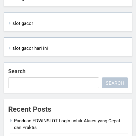
slot gacor
slot gacor hari ini
Search
SEARCH
Recent Posts
Panduan EDWINSLOT Login untuk Akses yang Cepat
dan Praktis