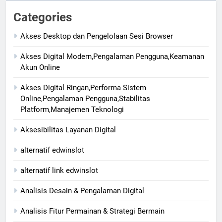
Categories
Akses Desktop dan Pengelolaan Sesi Browser
Akses Digital Modern,Pengalaman Pengguna,Keamanan
Akun Online
Akses Digital Ringan,Performa Sistem
Online,Pengalaman Pengguna,Stabilitas
Platform,Manajemen Teknologi
Aksesibilitas Layanan Digital
alternatif edwinslot
alternatif link edwinslot
Analisis Desain & Pengalaman Digital
Analisis Fitur Permainan & Strategi Bermain