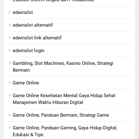
edwinslot
edwinslot alternatif
edwinslot link alternatif
edwinslot login
Gambling, Slot Machines, Kasino Online, Strategi
Bermain
Game Online
Game Online Kesehatan Mental Gaya Hidup Sehat
Manajemen Waktu Hiburan Digital
Game Online, Panduan Bermain, Strategi Game
Game Online, Panduan Gaming, Gaya Hidup Digital,
Edukasi & Tips