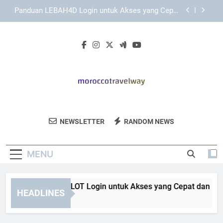
Skip
Panduan Login KAYA787 untuk Akses yang Cepat
to
dan Praktis
content
Panduan Menggunakan KAYA787 Login melalui
Browser Desktop
Panduan EDWINSLOT Login untuk Akses yang
Cepat dan Praktis
Panduan LEBAH4D Login untuk Akses yang Cepat
dan Praktis
Panduan Login KAYA787 untuk Akses yang Cepat
dan Praktis
Morocco Travel
Jelajahi Keindahan Maroko Dengan
Panduan Menggunakan KAYA787 Login melalui
NEWSLETTER
RANDOM NEWS
Way
Browser Desktop
Panduan Lengkap Dari Morocco Travel Way.
Untuk Pengalaman Wisata Yang Tak
MENU
Terlupakan.
anduan EDWINSLOT Login untuk Akses yang Cepat dan Praktis
HEADLINES
Weeks Ago