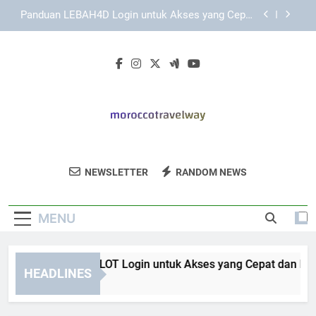
Skip
Panduan Login KAYA787 untuk Akses yang Cepat
to
dan Praktis
content
Panduan Menggunakan KAYA787 Login melalui
Browser Desktop
Panduan EDWINSLOT Login untuk Akses yang
Cepat dan Praktis
Panduan LEBAH4D Login untuk Akses yang Cepat
dan Praktis
Panduan Login KAYA787 untuk Akses yang Cepat
dan Praktis
Morocco Travel
Jelajahi Keindahan Maroko Dengan
Panduan Menggunakan KAYA787 Login melalui
NEWSLETTER
RANDOM NEWS
Way
Browser Desktop
Panduan Lengkap Dari Morocco Travel Way.
Untuk Pengalaman Wisata Yang Tak
MENU
Terlupakan.
anduan EDWINSLOT Login untuk Akses yang Cepat dan Praktis
HEADLINES
Weeks Ago