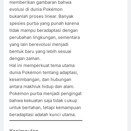
memberikan gambaran bahwa
evolusi di dunia Pokémon
bukanlah proses linear. Banyak
spesies purba yang punah karena
tidak mampu beradaptasi dengan
perubahan lingkungan, sementara
yang lain berevolusi menjadi
bentuk baru yang lebih sesuai
dengan zaman.
Hal ini memperkuat tema utama
dunia Pokémon tentang adaptasi,
keseimbangan, dan hubungan
antara makhluk hidup dan alam.
Pokémon purba menjadi pengingat
bahwa kekuatan saja tidak cukup
untuk bertahan, tetapi kemampuan
beradaptasi adalah kunci utama.