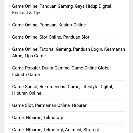
Game Online, Panduan Gaming, Gaya Hidup Digital,
Edukasi & Tips
Game Online, Panduan, Kasino Online
Game Online, Slot Online, Panduan Slot
Game Online, Tutorial Gaming, Panduan Login, Keamanan
Akun, Tips Game
Game Populer, Dunia Gaming, Game Online Global,
Industri Game
Game Santai, Rekomendasi Game, Lifestyle Digital,
Hiburan Online
Game Slot, Permainan Online, Hiburan
Game, Hiburan, Teknologi
Game, Hiburan, Teknologi, Animasi, Strategi