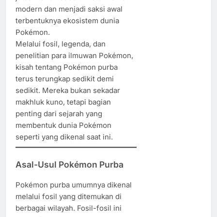
modern dan menjadi saksi awal
terbentuknya ekosistem dunia
Pokémon.
Melalui fosil, legenda, dan
penelitian para ilmuwan Pokémon,
kisah tentang Pokémon purba
terus terungkap sedikit demi
sedikit. Mereka bukan sekadar
makhluk kuno, tetapi bagian
penting dari sejarah yang
membentuk dunia Pokémon
seperti yang dikenal saat ini.
Asal-Usul Pokémon Purba
Pokémon purba umumnya dikenal
melalui fosil yang ditemukan di
berbagai wilayah. Fosil-fosil ini