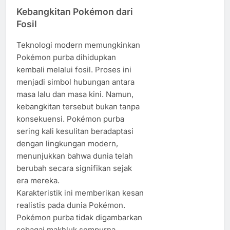
Kebangkitan Pokémon dari
Fosil
Teknologi modern memungkinkan
Pokémon purba dihidupkan
kembali melalui fosil. Proses ini
menjadi simbol hubungan antara
masa lalu dan masa kini. Namun,
kebangkitan tersebut bukan tanpa
konsekuensi. Pokémon purba
sering kali kesulitan beradaptasi
dengan lingkungan modern,
menunjukkan bahwa dunia telah
berubah secara signifikan sejak
era mereka.
Karakteristik ini memberikan kesan
realistis pada dunia Pokémon.
Pokémon purba tidak digambarkan
sebagai makhluk sempurna,