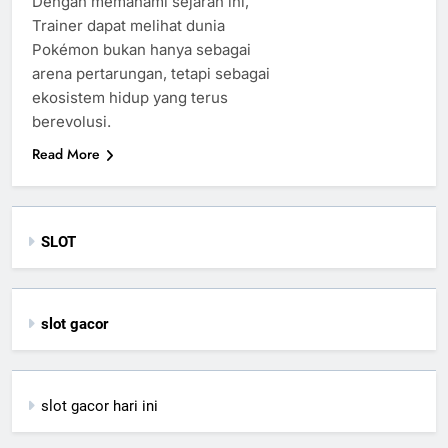
Dengan memahami sejarah ini,
Trainer dapat melihat dunia
Pokémon bukan hanya sebagai
arena pertarungan, tetapi sebagai
ekosistem hidup yang terus
berevolusi.
Read More
SLOT
slot gacor
slot gacor hari ini