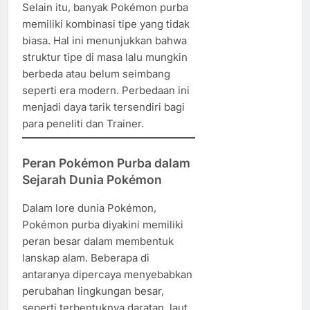
Selain itu, banyak Pokémon purba
memiliki kombinasi tipe yang tidak
biasa. Hal ini menunjukkan bahwa
struktur tipe di masa lalu mungkin
berbeda atau belum seimbang
seperti era modern. Perbedaan ini
menjadi daya tarik tersendiri bagi
para peneliti dan Trainer.
Peran Pokémon Purba dalam
Sejarah Dunia Pokémon
Dalam lore dunia Pokémon,
Pokémon purba diyakini memiliki
peran besar dalam membentuk
lanskap alam. Beberapa di
antaranya dipercaya menyebabkan
perubahan lingkungan besar,
seperti terbentuknya daratan, laut,