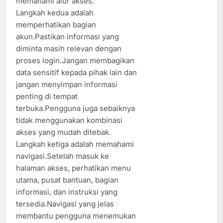
memahami alur akses.
Langkah kedua adalah
memperhatikan bagian
akun.Pastikan informasi yang
diminta masih relevan dengan
proses login.Jangan membagikan
data sensitif kepada pihak lain dan
jangan menyimpan informasi
penting di tempat
terbuka.Pengguna juga sebaiknya
tidak menggunakan kombinasi
akses yang mudah ditebak.
Langkah ketiga adalah memahami
navigasi.Setelah masuk ke
halaman akses, perhatikan menu
utama, pusat bantuan, bagian
informasi, dan instruksi yang
tersedia.Navigasi yang jelas
membantu pengguna menemukan