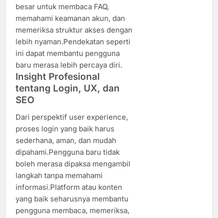
besar untuk membaca FAQ,
memahami keamanan akun, dan
memeriksa struktur akses dengan
lebih nyaman.Pendekatan seperti
ini dapat membantu pengguna
baru merasa lebih percaya diri.
Insight Profesional
tentang Login, UX, dan
SEO
Dari perspektif user experience,
proses login yang baik harus
sederhana, aman, dan mudah
dipahami.Pengguna baru tidak
boleh merasa dipaksa mengambil
langkah tanpa memahami
informasi.Platform atau konten
yang baik seharusnya membantu
pengguna membaca, memeriksa,