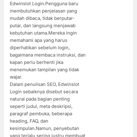
Edwinslot Login.Pengguna baru
membutuhkan penjelasan yang
mudah dibaca, tidak berputar-
putar, dan langsung menjawab
kebutuhan utama.Mereka ingin
memahami apa yang harus
diperhatikan sebelum login,
bagaimana membaca instruksi, dan
kapan perlu berhenti jika
menemukan tampilan yang tidak
wajar.
Dalam penulisan SEO, Edwinslot
Login sebaiknya disebut secara
natural pada bagian penting
seperti judul, meta deskripsi,
paragraf pembuka, beberapa
heading, FAQ, dan
kesimpulan.Namun, penyebutan
yang terlalu sering justru membuat