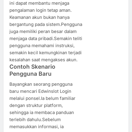
ini dapat membantu menjaga
pengalaman login tetap aman.
Keamanan akun bukan hanya
bergantung pada sistem.Pengguna
juga memiliki peran besar dalam
menjaga data pribadi.Semakin teliti
pengguna memahami instruksi,
semakin kecil kemungkinan terjadi
kesalahan saat mengakses akun.
Contoh Skenario
Pengguna Baru
Bayangkan seorang pengguna
baru mencari Edwinslot Login
melalui ponsel.Ia belum familiar
dengan struktur platform,
sehingga ia membaca panduan
terlebih dahulu.Sebelum
memasukkan informasi, ia