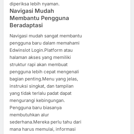
diperiksa lebih nyaman.
Navigasi Mudah
Membantu Pengguna
Beradaptasi
Navigasi mudah sangat membantu
pengguna baru dalam memahami
Edwinslot Login.Platform atau
halaman akses yang memiliki
struktur rapi akan membuat
pengguna lebih cepat mengenali
bagian penting.Menu yang jelas,
instruksi singkat, dan tampilan
yang tidak terlalu padat dapat
mengurangi kebingungan.
Pengguna baru biasanya
membutuhkan alur
sederhana.Mereka perlu tahu dari
mana harus memulai, informasi