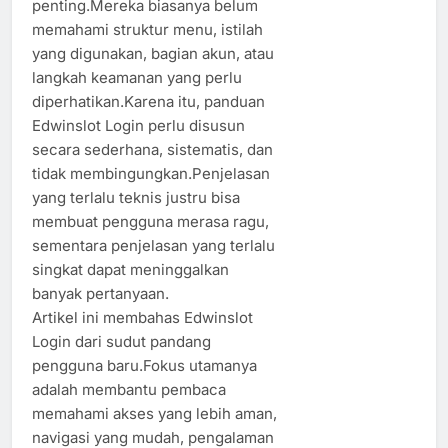
penting.Mereka biasanya belum
memahami struktur menu, istilah
yang digunakan, bagian akun, atau
langkah keamanan yang perlu
diperhatikan.Karena itu, panduan
Edwinslot Login perlu disusun
secara sederhana, sistematis, dan
tidak membingungkan.Penjelasan
yang terlalu teknis justru bisa
membuat pengguna merasa ragu,
sementara penjelasan yang terlalu
singkat dapat meninggalkan
banyak pertanyaan.
Artikel ini membahas Edwinslot
Login dari sudut pandang
pengguna baru.Fokus utamanya
adalah membantu pembaca
memahami akses yang lebih aman,
navigasi yang mudah, pengalaman