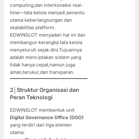
computing,dan interkoneksi real-
time—tata kelola menjadi penentu
utama keberlangsungan dan
skalabilitas platform.
EDWINSLOT menyadari hal ini dan
membangun kerangka tata kelola
menyeluruh sejak dini.Tujuannya
adalah menciptakan sistem yang
tidak hanya cepat,namun juga
aman,terukur,dan transparan.
2│Struktur Organisasi dan
Peran Teknologi
EDWINSLOT membentuk unit
Digital Governance Office (DGO)
yang terdiri dari tiga elemen
utama: