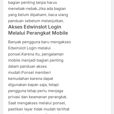
bagian penting tanpa harus
menebak-nebak.Jika ada bagian
yang belum dipahami, baca ulang
panduan sebelum melanjutkan.
Akses Edwinslot Login
Melalui Perangkat Mobile
Banyak pengguna baru mengakses
Edwinslot Login melalui
ponsel.Karena itu, pengalaman
mobile menjadi bagian penting
dalam panduan akses
mudah.Ponsel memberi
kemudahan karena dapat
digunakan kapan saja, tetapi
pengguna tetap perlu menjaga
privasi dan keamanan perangkat.
Saat mengakses melalui ponsel,
pastikan layar tidak mudah terlihat