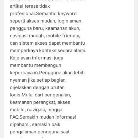
artikel terasa tidak
profesional.Semantic keyword
seperti akses mudah, login aman,
pengguna baru, keamanan akun,
navigasi mudah, mobile friendly,
dan sistem akses dapat membantu
memperkaya konteks secara alami.
Kejelasan informasi juga
membantu membangun
kepercayaan.Pengguna akan lebih
nyaman jika setiap bagian
dijelaskan dengan urutan
logis.Mulai dari pengenalan,
keamanan perangkat, akses
mobile, navigasi, hingga
FAQ.Semakin mudah informasi
dipahami, semakin baik
pengalaman pengguna saat