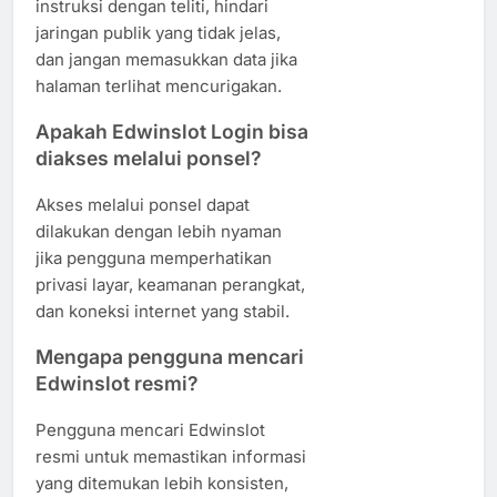
instruksi dengan teliti, hindari
jaringan publik yang tidak jelas,
dan jangan memasukkan data jika
halaman terlihat mencurigakan.
Apakah Edwinslot Login bisa
diakses melalui ponsel?
Akses melalui ponsel dapat
dilakukan dengan lebih nyaman
jika pengguna memperhatikan
privasi layar, keamanan perangkat,
dan koneksi internet yang stabil.
Mengapa pengguna mencari
Edwinslot resmi?
Pengguna mencari Edwinslot
resmi untuk memastikan informasi
yang ditemukan lebih konsisten,