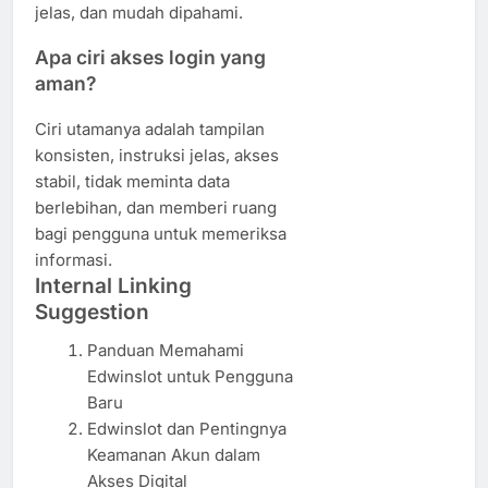
jelas, dan mudah dipahami.
Apa ciri akses login yang
aman?
Ciri utamanya adalah tampilan
konsisten, instruksi jelas, akses
stabil, tidak meminta data
berlebihan, dan memberi ruang
bagi pengguna untuk memeriksa
informasi.
Internal Linking
Suggestion
Panduan Memahami
Edwinslot untuk Pengguna
Baru
Edwinslot dan Pentingnya
Keamanan Akun dalam
Akses Digital