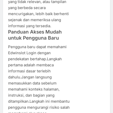
yang tidak relevan, atau tampilan
yang berbeda secara
mencurigakan, lebih baik berhenti
sejenak dan memeriksa ulang
informasi yang tersedia.
Panduan Akses Mudah
untuk Pengguna Baru
Pengguna baru dapat memahami
Edwinslot Login dengan
pendekatan bertahap.Langkah
pertama adalah membaca
informasi dasar terlebih
dahulu.Jangan langsung
memasukkan data sebelum
memahami konteks halaman,
instruksi, dan bagian yang
ditampilkan.Langkah ini membantu
pengguna mengurangi risiko salah