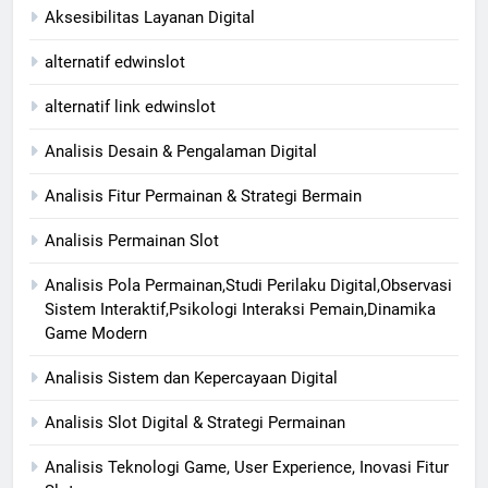
Aksesibilitas Layanan Digital
alternatif edwinslot
alternatif link edwinslot
Analisis Desain & Pengalaman Digital
Analisis Fitur Permainan & Strategi Bermain
Analisis Permainan Slot
Analisis Pola Permainan,Studi Perilaku Digital,Observasi
Sistem Interaktif,Psikologi Interaksi Pemain,Dinamika
Game Modern
Analisis Sistem dan Kepercayaan Digital
Analisis Slot Digital & Strategi Permainan
Analisis Teknologi Game, User Experience, Inovasi Fitur