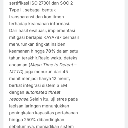
sertifikasi ISO 27001 dan SOC 2
Type II, sebagai bentuk
transparansi dan komitmen
terhadap keamanan informasi.
Dari hasil evaluasi, implementasi
mitigasi berlapis KAYA787 berhasil
menurunkan tingkat insiden
keamanan hingga
78%
dalam satu
tahun terakhir.Rasio waktu deteksi
ancaman (
Mean Time to Detect –
MTTD
) juga menurun dari 45
menit menjadi hanya 12 menit,
berkat integrasi sistem SIEM
dengan
automated threat
response
.Selain itu, uji stres pada
lapisan jaringan menunjukkan
peningkatan kapasitas pertahanan
hingga 250% dibandingkan
sebelumnya, menjadikan sistem