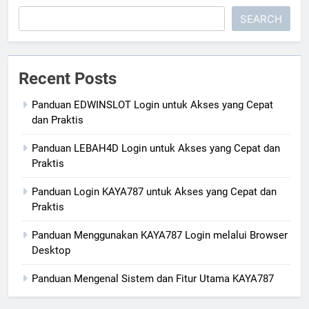
SEARCH
Recent Posts
Panduan EDWINSLOT Login untuk Akses yang Cepat
dan Praktis
Panduan LEBAH4D Login untuk Akses yang Cepat dan
Praktis
Panduan Login KAYA787 untuk Akses yang Cepat dan
Praktis
Panduan Menggunakan KAYA787 Login melalui Browser
Desktop
Panduan Mengenal Sistem dan Fitur Utama KAYA787