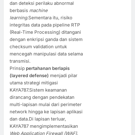
dan deteksi perilaku abnormal
berbasis
machine
learning
.Sementara itu, risiko
integritas data pada pipeline RTP
(Real-Time Processing) ditangani
dengan enkripsi ganda dan sistem
checksum validation untuk
mencegah manipulasi data selama
transmisi.
Prinsip
pertahanan berlapis
(layered defense)
menjadi pilar
utama strategi mitigasi
KAYA787.Sistem keamanan
dirancang dengan pendekatan
multi-lapisan mulai dari perimeter
network hingga ke lapisan aplikasi
dan data.Di lapisan terluar,
KAYA787 mengimplementasikan
Web Application Firewall (WAF)
,