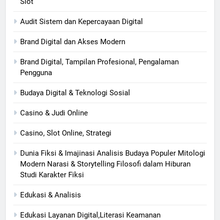
Slot
Audit Sistem dan Kepercayaan Digital
Brand Digital dan Akses Modern
Brand Digital, Tampilan Profesional, Pengalaman
Pengguna
Budaya Digital & Teknologi Sosial
Casino & Judi Online
Casino, Slot Online, Strategi
Dunia Fiksi & Imajinasi Analisis Budaya Populer Mitologi
Modern Narasi & Storytelling Filosofi dalam Hiburan
Studi Karakter Fiksi
Edukasi & Analisis
Edukasi Layanan Digital,Literasi Keamanan