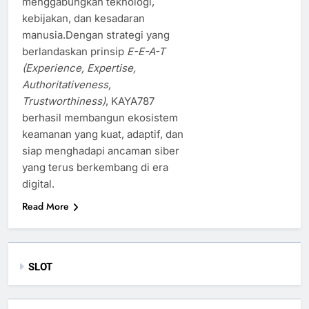
menggabungkan teknologi,
kebijakan, dan kesadaran
manusia.Dengan strategi yang
berlandaskan prinsip
E-E-A-T
(Experience, Expertise,
Authoritativeness,
Trustworthiness)
, KAYA787
berhasil membangun ekosistem
keamanan yang kuat, adaptif, dan
siap menghadapi ancaman siber
yang terus berkembang di era
digital.
Read More
SLOT