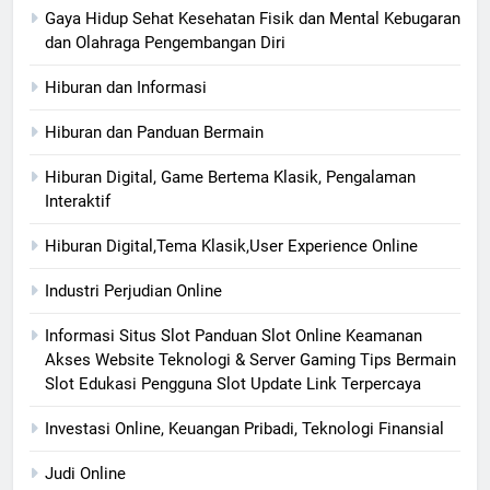
Gaya Hidup Sehat Kesehatan Fisik dan Mental Kebugaran
dan Olahraga Pengembangan Diri
Hiburan dan Informasi
Hiburan dan Panduan Bermain
Hiburan Digital, Game Bertema Klasik, Pengalaman
Interaktif
Hiburan Digital,Tema Klasik,User Experience Online
Industri Perjudian Online
Informasi Situs Slot Panduan Slot Online Keamanan
Akses Website Teknologi & Server Gaming Tips Bermain
Slot Edukasi Pengguna Slot Update Link Terpercaya
Investasi Online, Keuangan Pribadi, Teknologi Finansial
Judi Online