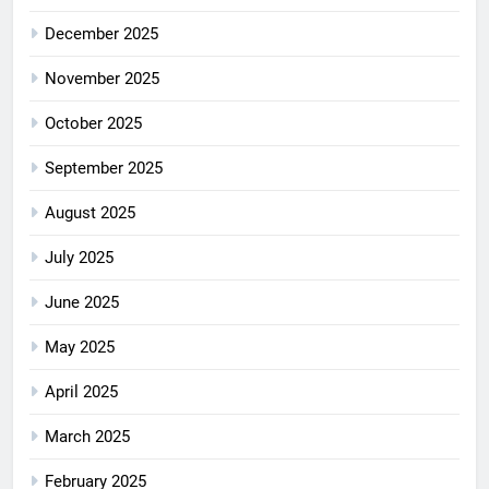
December 2025
November 2025
October 2025
September 2025
August 2025
July 2025
June 2025
May 2025
April 2025
March 2025
February 2025