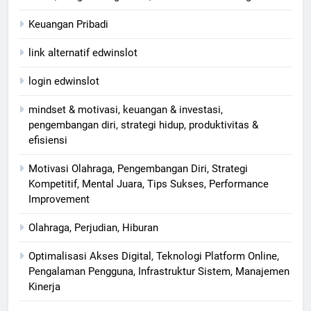
Keuangan Pribadi
link alternatif edwinslot
login edwinslot
mindset & motivasi, keuangan & investasi,
pengembangan diri, strategi hidup, produktivitas &
efisiensi
Motivasi Olahraga, Pengembangan Diri, Strategi
Kompetitif, Mental Juara, Tips Sukses, Performance
Improvement
Olahraga, Perjudian, Hiburan
Optimalisasi Akses Digital, Teknologi Platform Online,
Pengalaman Pengguna, Infrastruktur Sistem, Manajemen
Kinerja