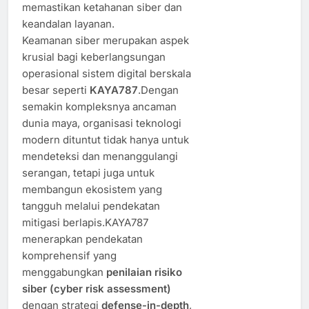
memastikan ketahanan siber dan
keandalan layanan.
Keamanan siber merupakan aspek
krusial bagi keberlangsungan
operasional sistem digital berskala
besar seperti
KAYA787
.Dengan
semakin kompleksnya ancaman
dunia maya, organisasi teknologi
modern dituntut tidak hanya untuk
mendeteksi dan menanggulangi
serangan, tetapi juga untuk
membangun ekosistem yang
tangguh melalui pendekatan
mitigasi berlapis.KAYA787
menerapkan pendekatan
komprehensif yang
menggabungkan
penilaian risiko
siber (cyber risk assessment)
dengan strategi
defense-in-depth
,