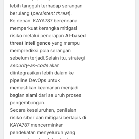
lebih tangguh terhadap serangan
berulang (
persistent threat
).
Ke depan, KAYA787 berencana
memperkuat kerangka mitigasi
risiko melalui penerapan
AI-based
threat intelligence
yang mampu
memprediksi pola serangan
sebelum terjadi.Selain itu, strategi
security-as-code
akan
diintegrasikan lebih dalam ke
pipeline DevOps untuk
memastikan keamanan menjadi
bagian alami dari seluruh proses
pengembangan.
Secara keseluruhan, penilaian
risiko siber dan mitigasi berlapis di
KAYA787 mencerminkan
pendekatan menyeluruh yang