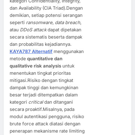
kategori Confidentiality, Integrity,
dan Availability (CIA Triad).Dengan
demikian, setiap potensi serangan
seperti
ransomware
,
data breach
,
atau
DDoS attack
dapat dipetakan
secara sistematis beserta dampak
dan probabilitas kejadiannya.
KAYA787 Alternatif
menggunakan
metode
quantitative dan
qualitative risk analysis
untuk
menentukan tingkat prioritas
mitigasi.Risiko dengan tingkat
dampak tinggi dan kemungkinan
besar terjadi ditempatkan dalam
kategori
critical
dan ditangani
secara proaktif.Misalnya, pada
modul autentikasi pengguna, risiko
brute force attack diatasi dengan
penerapan mekanisme rate limiting