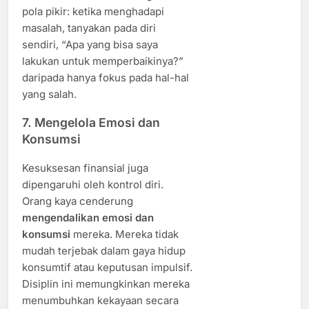
pola pikir: ketika menghadapi
masalah, tanyakan pada diri
sendiri, “Apa yang bisa saya
lakukan untuk memperbaikinya?”
daripada hanya fokus pada hal-hal
yang salah.
7. Mengelola Emosi dan
Konsumsi
Kesuksesan finansial juga
dipengaruhi oleh kontrol diri.
Orang kaya cenderung
mengendalikan emosi dan
konsumsi
mereka. Mereka tidak
mudah terjebak dalam gaya hidup
konsumtif atau keputusan impulsif.
Disiplin ini memungkinkan mereka
menumbuhkan kekayaan secara