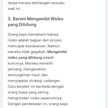
tanpa merasa kehilangan sesuatu
saat ini.
3. Berani Mengambil Risiko
yang Dihitung
Orang kaya memahami bahwa
risiko adalah bagian dari proses
mencapai kesuksesan. Namun,
mereka tidak gegabah.
Mengambil
risiko yang dihitung
adalah
kuncinya. Mereka meneliti
peluang, menganalisis
kemungkinan hasil, dan
menyiapkan strategi cadangan.
Cara berpikir ini berbeda dengan
orang biasa yang sering
menghindari risiko sepenuhnya.
Dengan pendekatan ini, orang kaya