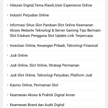
Hiburan Digital,Tema Klasik,User Experience Online
Industri Perjudian Online
Informasi Situs Slot Panduan Slot Online Keamanan
Akses Website Teknologi & Server Gaming Tips Bermain
Slot Edukasi Pengguna Slot Update Link Terpercaya
Investasi Online, Keuangan Pribadi, Teknologi Finansial
Judi Online
Judi Online, Slot Online, Strategi Permainan
Judi Slot Online, Teknologi Perjudian, Platform Judi
Kasino Online, Permainan Slot
Keamanan Akses & Praktik Digital Aman
Keamanan Brand dan Audit Digital