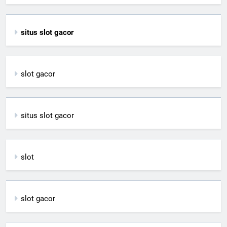
situs slot gacor
slot gacor
situs slot gacor
slot
slot gacor