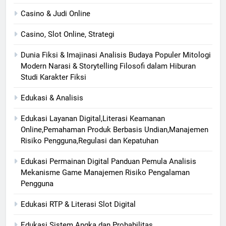
Casino & Judi Online
Casino, Slot Online, Strategi
Dunia Fiksi & Imajinasi Analisis Budaya Populer Mitologi
Modern Narasi & Storytelling Filosofi dalam Hiburan
Studi Karakter Fiksi
Edukasi & Analisis
Edukasi Layanan Digital,Literasi Keamanan
Online,Pemahaman Produk Berbasis Undian,Manajemen
Risiko Pengguna,Regulasi dan Kepatuhan
Edukasi Permainan Digital Panduan Pemula Analisis
Mekanisme Game Manajemen Risiko Pengalaman
Pengguna
Edukasi RTP & Literasi Slot Digital
Edukasi Sistem Angka dan Probabilitas