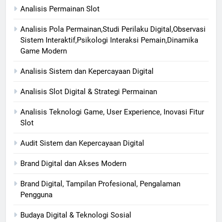
Analisis Permainan Slot
Analisis Pola Permainan,Studi Perilaku Digital,Observasi
Sistem Interaktif,Psikologi Interaksi Pemain,Dinamika
Game Modern
Analisis Sistem dan Kepercayaan Digital
Analisis Slot Digital & Strategi Permainan
Analisis Teknologi Game, User Experience, Inovasi Fitur
Slot
Audit Sistem dan Kepercayaan Digital
Brand Digital dan Akses Modern
Brand Digital, Tampilan Profesional, Pengalaman
Pengguna
Budaya Digital & Teknologi Sosial