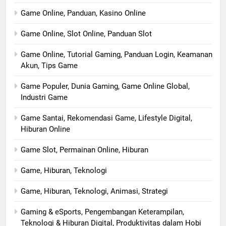
Game Online, Panduan, Kasino Online
Game Online, Slot Online, Panduan Slot
Game Online, Tutorial Gaming, Panduan Login, Keamanan
Akun, Tips Game
Game Populer, Dunia Gaming, Game Online Global,
Industri Game
Game Santai, Rekomendasi Game, Lifestyle Digital,
Hiburan Online
Game Slot, Permainan Online, Hiburan
Game, Hiburan, Teknologi
Game, Hiburan, Teknologi, Animasi, Strategi
Gaming & eSports, Pengembangan Keterampilan,
Teknologi & Hiburan Digital, Produktivitas dalam Hobi