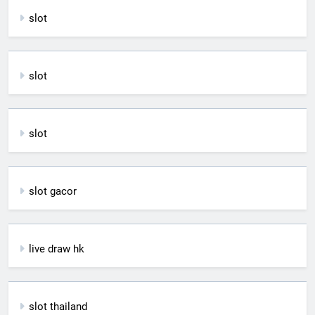
slot
slot
slot
slot gacor
live draw hk
slot thailand