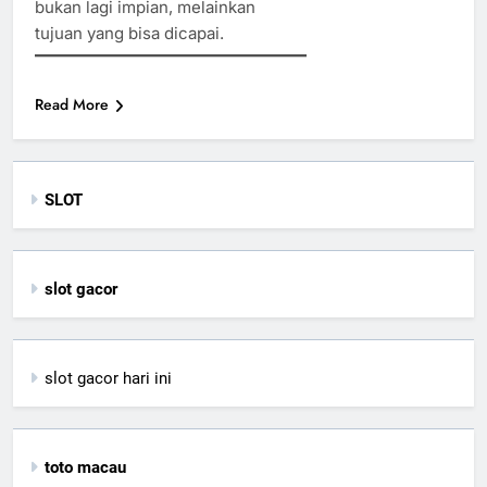
bukan lagi impian, melainkan
tujuan yang bisa dicapai.
Read More
SLOT
slot gacor
slot gacor hari ini
toto macau