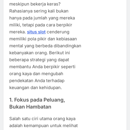
meskipun bekerja keras?
Rahasianya sering kali bukan
hanya pada jumlah yang mereka
miliki, tetapi pada cara berpikir
mereka.
situs slot
cenderung
memiliki pola pikir dan kebiasaan
mental yang berbeda dibandingkan
kebanyakan orang. Berikut ini
beberapa strategi yang dapat
membantu Anda berpikir seperti
orang kaya dan mengubah
pendekatan Anda terhadap
keuangan dan kehidupan.
1. Fokus pada Peluang,
Bukan Hambatan
Salah satu ciri utama orang kaya
adalah kemampuan untuk melihat