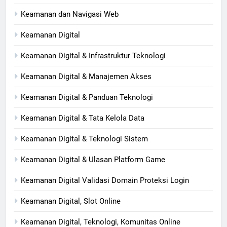
Keamanan dan Navigasi Web
Keamanan Digital
Keamanan Digital & Infrastruktur Teknologi
Keamanan Digital & Manajemen Akses
Keamanan Digital & Panduan Teknologi
Keamanan Digital & Tata Kelola Data
Keamanan Digital & Teknologi Sistem
Keamanan Digital & Ulasan Platform Game
Keamanan Digital Validasi Domain Proteksi Login
Keamanan Digital, Slot Online
Keamanan Digital, Teknologi, Komunitas Online