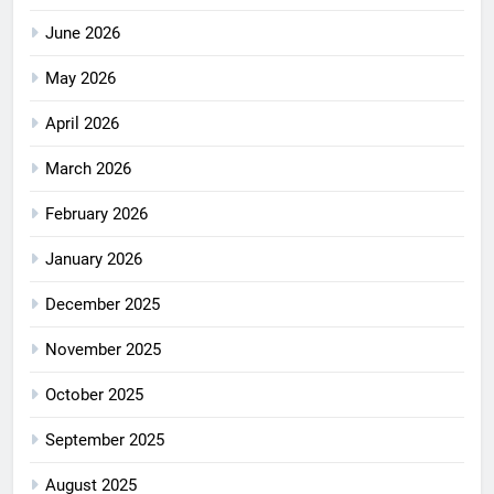
June 2026
May 2026
April 2026
March 2026
February 2026
January 2026
December 2025
November 2025
October 2025
September 2025
August 2025