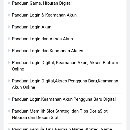
Panduan Game, Hiburan Digital
Panduan Login & Keamanan Akun
Panduan Login Akun
Panduan Login dan Akses Akun
Panduan Login dan Keamanan Akses
Panduan Login Digital, Keamanan Akun, Akses Platform
Online
Panduan Login Digital,Akses Pengguna Baru,Keamanan
Akun Online
Panduan Login,Keamanan Akun,Pengguna Baru Digital
Panduan Memilih Slot Strategi dan Tips CorlaSlot
Hiburan dan Desain Slot
Panduan Pemula Tips Bermain Game Strategi Game