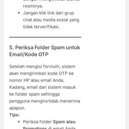
resminya.
Jangan klik link dari grup
chat atau media sosial yang
tidak terverifikasi.
5.
Periksa Folder Spam untuk
Email/Kode OTP
Setelah mengisi formulir, sistem
akan mengirimkan kode OTP ke
nomor HP atau email Anda.
Kadang, email dari sistem masuk
ke folder spam sehingga
pengguna mengira tidak menerima
apapun.
Tips:
Periksa folder
Spam atau
Promotions
di email Anda.