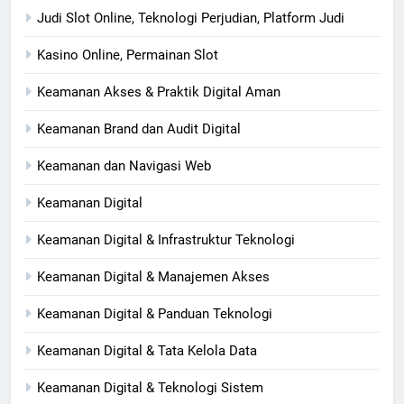
Judi Slot Online, Teknologi Perjudian, Platform Judi
Kasino Online, Permainan Slot
Keamanan Akses & Praktik Digital Aman
Keamanan Brand dan Audit Digital
Keamanan dan Navigasi Web
Keamanan Digital
Keamanan Digital & Infrastruktur Teknologi
Keamanan Digital & Manajemen Akses
Keamanan Digital & Panduan Teknologi
Keamanan Digital & Tata Kelola Data
Keamanan Digital & Teknologi Sistem