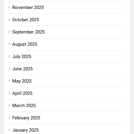
November 2025
October 2025
September 2025
August 2025
July 2025
June 2025
May 2025
April 2025
March 2025
February 2025
January 2025