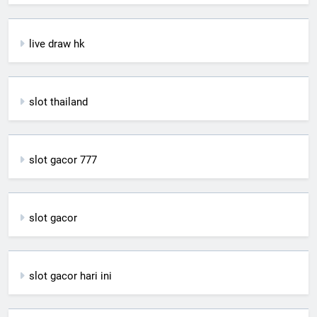
live draw hk
slot thailand
slot gacor 777
slot gacor
slot gacor hari ini