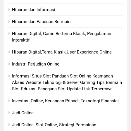
Hiburan dan Informasi
Hiburan dan Panduan Bermain
Hiburan Digital, Game Bertema Klasik, Pengalaman
Interaktif
Hiburan Digital,Tema Klasik,User Experience Online
Industri Perjudian Online
Informasi Situs Slot Panduan Slot Online Keamanan
Akses Website Teknologi & Server Gaming Tips Bermain
Slot Edukasi Pengguna Slot Update Link Terpercaya
Investasi Online, Keuangan Pribadi, Teknologi Finansial
Judi Online
Judi Online, Slot Online, Strategi Permainan