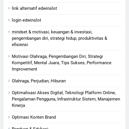
link alternatif edwinslot
login edwinslot
mindset & motivasi, keuangan & investasi,
pengembangan diri, strategi hidup, produktivitas &
efisiensi
Motivasi Olahraga, Pengembangan Diri, Strategi
Kompetitif, Mental Juara, Tips Sukses, Performance
Improvement
Olahraga, Perjudian, Hiburan
Optimalisasi Akses Digital, Teknologi Platform Online,
Pengalaman Pengguna, Infrastruktur Sistem, Manajemen
Kinerja
Optimasi Konten Brand
Panduan & Edukasi