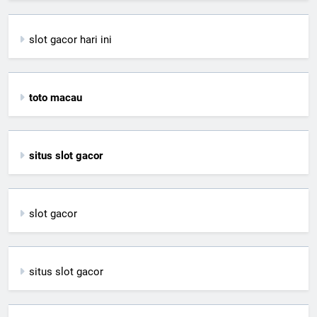
slot gacor hari ini
toto macau
situs slot gacor
slot gacor
situs slot gacor