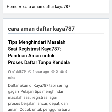
Home
cara aman daftar kaya787
cara aman daftar kaya787
Tips Menghindari Masalah
Saat Registrasi Kaya787:
Panduan Aman untuk
Proses Daftar Tanpa Kendala
c1dd879
1 year ago
0
6
mins
Daftar akun di Kaya787 tapi sering
gagal? Pelajari tips menghindari
masalah saat registrasi agar
proses berjalan lancar, cepat, dan
aman. Cocok untuk pengguna baru