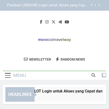
Skip
Panduan Login KAYA787 untuk Akses yang Cepat
to
dan Praktis
content
Panduan Menggunakan KAYA787 Login melalui
Browser Desktop
Panduan EDWINSLOT Login untuk Akses yang
Cepat dan Praktis
Panduan LEBAH4D Login untuk Akses yang Cepat
dan Praktis
Panduan Login KAYA787 untuk Akses yang Cepat
dan Praktis
Morocco Travel
Jelajahi Keindahan Maroko Dengan
Panduan Menggunakan KAYA787 Login melalui
NEWSLETTER
RANDOM NEWS
Way
Browser Desktop
Panduan Lengkap Dari Morocco Travel Way.
Untuk Pengalaman Wisata Yang Tak
MENU
Terlupakan.
anduan EDWINSLOT Login untuk Akses yang Cepat dan Praktis
HEADLINES
Weeks Ago