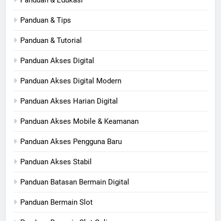
Panduan & Tips
Panduan & Tutorial
Panduan Akses Digital
Panduan Akses Digital Modern
Panduan Akses Harian Digital
Panduan Akses Mobile & Keamanan
Panduan Akses Pengguna Baru
Panduan Akses Stabil
Panduan Batasan Bermain Digital
Panduan Bermain Slot