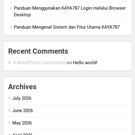
Panduan Menggunakan KAYA787 Login melalui Browser
Desktop
Panduan Mengenal Sistem dan Fitur Utama KAYA787
Recent Comments
A WordPress Commenter
on
Hello world!
Archives
July 2026
June 2026
May 2026