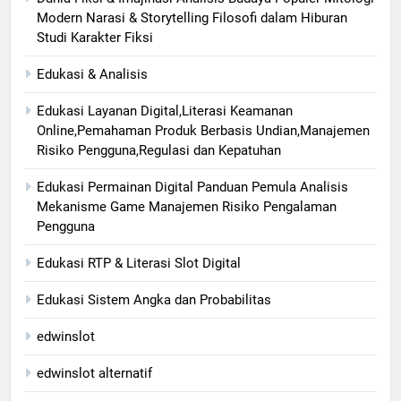
Modern Narasi & Storytelling Filosofi dalam Hiburan
Studi Karakter Fiksi
Edukasi & Analisis
Edukasi Layanan Digital,Literasi Keamanan
Online,Pemahaman Produk Berbasis Undian,Manajemen
Risiko Pengguna,Regulasi dan Kepatuhan
Edukasi Permainan Digital Panduan Pemula Analisis
Mekanisme Game Manajemen Risiko Pengalaman
Pengguna
Edukasi RTP & Literasi Slot Digital
Edukasi Sistem Angka dan Probabilitas
edwinslot
edwinslot alternatif