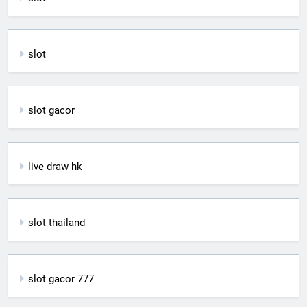
slot
slot gacor
live draw hk
slot thailand
slot gacor 777