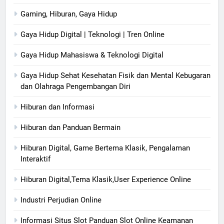
Gaming, Hiburan, Gaya Hidup
Gaya Hidup Digital | Teknologi | Tren Online
Gaya Hidup Mahasiswa & Teknologi Digital
Gaya Hidup Sehat Kesehatan Fisik dan Mental Kebugaran
dan Olahraga Pengembangan Diri
Hiburan dan Informasi
Hiburan dan Panduan Bermain
Hiburan Digital, Game Bertema Klasik, Pengalaman
Interaktif
Hiburan Digital,Tema Klasik,User Experience Online
Industri Perjudian Online
Informasi Situs Slot Panduan Slot Online Keamanan