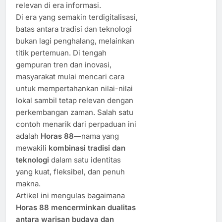
relevan di era informasi.
Di era yang semakin terdigitalisasi,
batas antara tradisi dan teknologi
bukan lagi penghalang, melainkan
titik pertemuan. Di tengah
gempuran tren dan inovasi,
masyarakat mulai mencari cara
untuk mempertahankan nilai-nilai
lokal sambil tetap relevan dengan
perkembangan zaman. Salah satu
contoh menarik dari perpaduan ini
adalah
Horas 88
—nama yang
mewakili
kombinasi tradisi dan
teknologi
dalam satu identitas
yang kuat, fleksibel, dan penuh
makna.
Artikel ini mengulas bagaimana
Horas 88 mencerminkan dualitas
antara warisan budaya dan