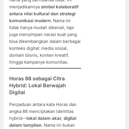
menjadikannya
simbol kolaboratif
antara nilai kultural dan strategi
komunikasi modern
. Nama ini
tidak hanya mudah dikenali, tapi
juga menyimpan narasi kuat yang
bisa dikembangkan dalam berbagai
konteks digital: media sosial,
domain bisnis, konten kreatif,
hingga kampanye komunitas.
Horas 88 sebagai Citra
Hybrid: Lokal Berwajah
Digital
Perpaduan antara kata Horas dan
angka 88 menciptakan identitas
hybrid—
lokal dalam akar, digital
dalam tampilan
. Nama ini bukan