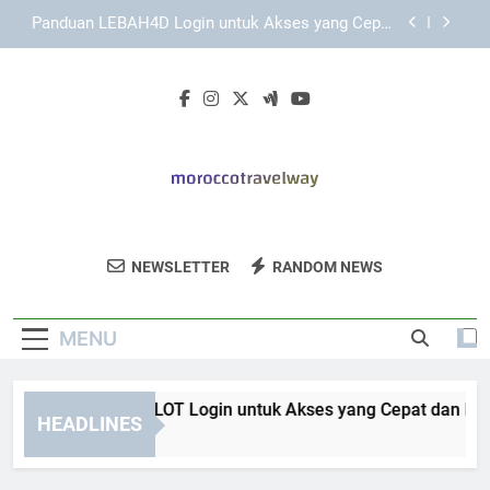
Skip
Panduan Login KAYA787 untuk Akses yang Cepat
to
dan Praktis
content
Panduan Menggunakan KAYA787 Login melalui
Browser Desktop
Panduan EDWINSLOT Login untuk Akses yang
Cepat dan Praktis
Panduan LEBAH4D Login untuk Akses yang Cepat
dan Praktis
Panduan Login KAYA787 untuk Akses yang Cepat
dan Praktis
Morocco Travel
Jelajahi Keindahan Maroko Dengan
Panduan Menggunakan KAYA787 Login melalui
NEWSLETTER
RANDOM NEWS
Way
Browser Desktop
Panduan Lengkap Dari Morocco Travel Way.
Untuk Pengalaman Wisata Yang Tak
MENU
Terlupakan.
anduan EDWINSLOT Login untuk Akses yang Cepat dan Prakti
HEADLINES
 Weeks Ago