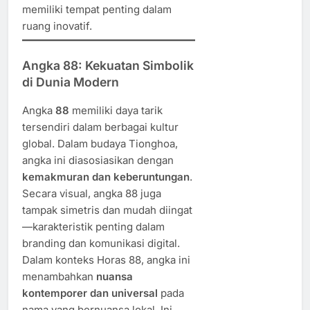
memiliki tempat penting dalam
ruang inovatif.
Angka 88: Kekuatan Simbolik
di Dunia Modern
Angka
88
memiliki daya tarik
tersendiri dalam berbagai kultur
global. Dalam budaya Tionghoa,
angka ini diasosiasikan dengan
kemakmuran dan keberuntungan
.
Secara visual, angka 88 juga
tampak simetris dan mudah diingat
—karakteristik penting dalam
branding dan komunikasi digital.
Dalam konteks Horas 88, angka ini
menambahkan
nuansa
kontemporer dan universal
pada
nama yang bernuansa lokal. Ini