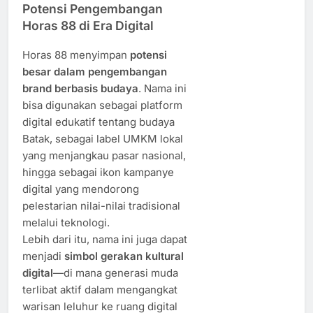
Potensi Pengembangan
Horas 88 di Era Digital
Horas 88 menyimpan
potensi
besar dalam pengembangan
brand berbasis budaya
. Nama ini
bisa digunakan sebagai platform
digital edukatif tentang budaya
Batak, sebagai label UMKM lokal
yang menjangkau pasar nasional,
hingga sebagai ikon kampanye
digital yang mendorong
pelestarian nilai-nilai tradisional
melalui teknologi.
Lebih dari itu, nama ini juga dapat
menjadi
simbol gerakan kultural
digital
—di mana generasi muda
terlibat aktif dalam mengangkat
warisan leluhur ke ruang digital