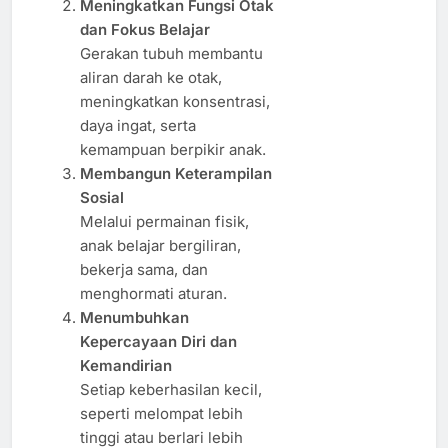
Meningkatkan Fungsi Otak
dan Fokus Belajar
Gerakan tubuh membantu
aliran darah ke otak,
meningkatkan konsentrasi,
daya ingat, serta
kemampuan berpikir anak.
Membangun Keterampilan
Sosial
Melalui permainan fisik,
anak belajar bergiliran,
bekerja sama, dan
menghormati aturan.
Menumbuhkan
Kepercayaan Diri dan
Kemandirian
Setiap keberhasilan kecil,
seperti melompat lebih
tinggi atau berlari lebih