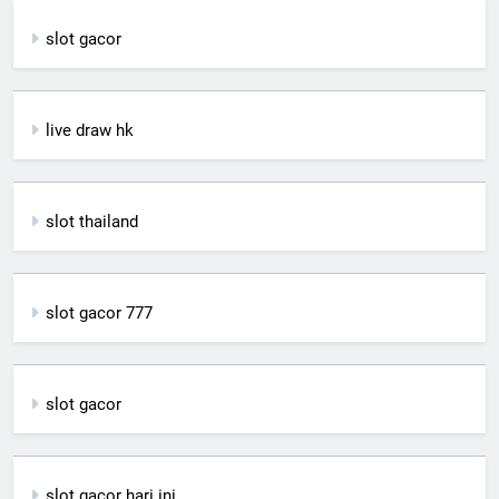
slot gacor
live draw hk
slot thailand
slot gacor 777
slot gacor
slot gacor hari ini