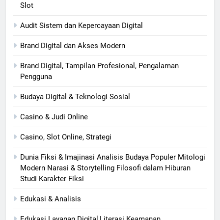
Slot
Audit Sistem dan Kepercayaan Digital
Brand Digital dan Akses Modern
Brand Digital, Tampilan Profesional, Pengalaman
Pengguna
Budaya Digital & Teknologi Sosial
Casino & Judi Online
Casino, Slot Online, Strategi
Dunia Fiksi & Imajinasi Analisis Budaya Populer Mitologi
Modern Narasi & Storytelling Filosofi dalam Hiburan
Studi Karakter Fiksi
Edukasi & Analisis
Edukasi Layanan Digital,Literasi Keamanan