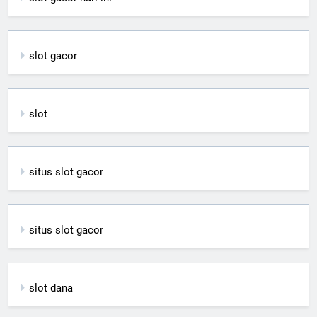
slot gacor
slot
situs slot gacor
situs slot gacor
slot dana