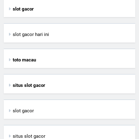
slot gacor
slot gacor hari ini
toto macau
situs slot gacor
slot gacor
situs slot gacor