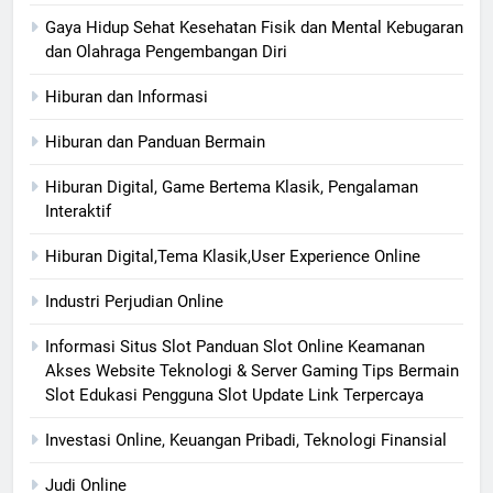
Gaya Hidup Sehat Kesehatan Fisik dan Mental Kebugaran
dan Olahraga Pengembangan Diri
Hiburan dan Informasi
Hiburan dan Panduan Bermain
Hiburan Digital, Game Bertema Klasik, Pengalaman
Interaktif
Hiburan Digital,Tema Klasik,User Experience Online
Industri Perjudian Online
Informasi Situs Slot Panduan Slot Online Keamanan
Akses Website Teknologi & Server Gaming Tips Bermain
Slot Edukasi Pengguna Slot Update Link Terpercaya
Investasi Online, Keuangan Pribadi, Teknologi Finansial
Judi Online