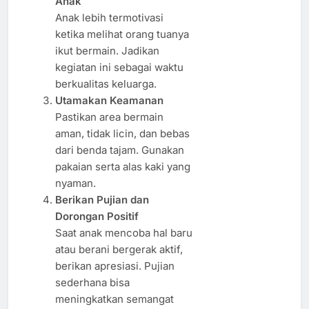
Anak
Anak lebih termotivasi
ketika melihat orang tuanya
ikut bermain. Jadikan
kegiatan ini sebagai waktu
berkualitas keluarga.
Utamakan Keamanan
Pastikan area bermain
aman, tidak licin, dan bebas
dari benda tajam. Gunakan
pakaian serta alas kaki yang
nyaman.
Berikan Pujian dan
Dorongan Positif
Saat anak mencoba hal baru
atau berani bergerak aktif,
berikan apresiasi. Pujian
sederhana bisa
meningkatkan semangat