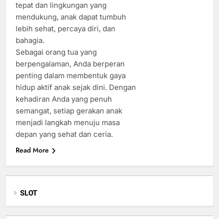
tepat dan lingkungan yang
mendukung, anak dapat tumbuh
lebih sehat, percaya diri, dan
bahagia.
Sebagai orang tua yang
berpengalaman, Anda berperan
penting dalam membentuk gaya
hidup aktif anak sejak dini. Dengan
kehadiran Anda yang penuh
semangat, setiap gerakan anak
menjadi langkah menuju masa
depan yang sehat dan ceria.
Read More
SLOT