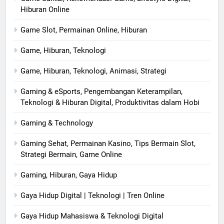
Hiburan Online
Game Slot, Permainan Online, Hiburan
Game, Hiburan, Teknologi
Game, Hiburan, Teknologi, Animasi, Strategi
Gaming & eSports, Pengembangan Keterampilan,
Teknologi & Hiburan Digital, Produktivitas dalam Hobi
Gaming & Technology
Gaming Sehat, Permainan Kasino, Tips Bermain Slot,
Strategi Bermain, Game Online
Gaming, Hiburan, Gaya Hidup
Gaya Hidup Digital | Teknologi | Tren Online
Gaya Hidup Mahasiswa & Teknologi Digital