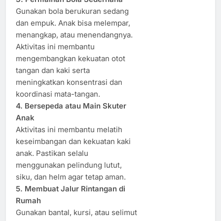
Gunakan bola berukuran sedang
dan empuk. Anak bisa melempar,
menangkap, atau menendangnya.
Aktivitas ini membantu
mengembangkan kekuatan otot
tangan dan kaki serta
meningkatkan konsentrasi dan
koordinasi mata-tangan.
4. Bersepeda atau Main Skuter
Anak
Aktivitas ini membantu melatih
keseimbangan dan kekuatan kaki
anak. Pastikan selalu
menggunakan pelindung lutut,
siku, dan helm agar tetap aman.
5. Membuat Jalur Rintangan di
Rumah
Gunakan bantal, kursi, atau selimut