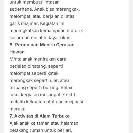
untuk membuat lintasan
sederhana. Anak bisa merangkak,
melompat, atau berjalan di atas
garis imajiner. Kegiatan ini
meningkatkan kemampuan motorik
kasar dan melatih daya fokus.
6. Permainan Meniru Gerakan
Hewan
Minta anak menirukan cara
berjalan binatang, seperti
melompat seperti katak,
merangkak seperti ular, atau
terbang seperti burung. Selain
lucu, kegiatan ini sangat efektif
melatih kekuatan otot dan imajinasi
mereka.
7. Aktivitas di Alam Terbuka
Ajak anak ke taman atau halaman
belakang rumah untuk berlari,