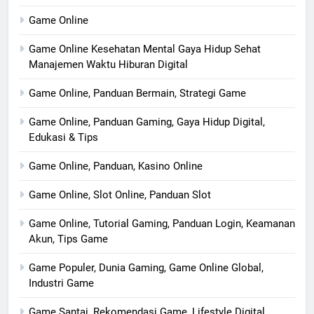
Game Online
Game Online Kesehatan Mental Gaya Hidup Sehat
Manajemen Waktu Hiburan Digital
Game Online, Panduan Bermain, Strategi Game
Game Online, Panduan Gaming, Gaya Hidup Digital,
Edukasi & Tips
Game Online, Panduan, Kasino Online
Game Online, Slot Online, Panduan Slot
Game Online, Tutorial Gaming, Panduan Login, Keamanan
Akun, Tips Game
Game Populer, Dunia Gaming, Game Online Global,
Industri Game
Game Santai, Rekomendasi Game, Lifestyle Digital,