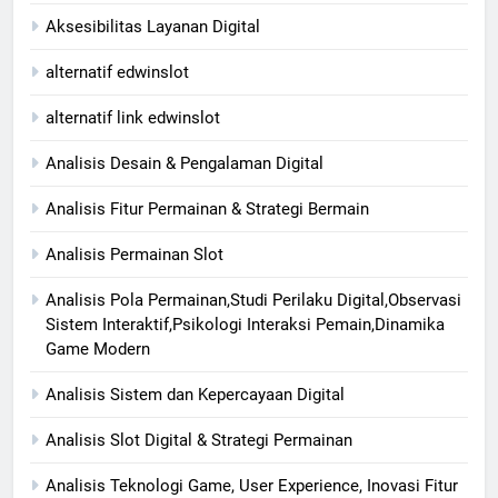
Aksesibilitas Layanan Digital
alternatif edwinslot
alternatif link edwinslot
Analisis Desain & Pengalaman Digital
Analisis Fitur Permainan & Strategi Bermain
Analisis Permainan Slot
Analisis Pola Permainan,Studi Perilaku Digital,Observasi
Sistem Interaktif,Psikologi Interaksi Pemain,Dinamika
Game Modern
Analisis Sistem dan Kepercayaan Digital
Analisis Slot Digital & Strategi Permainan
Analisis Teknologi Game, User Experience, Inovasi Fitur