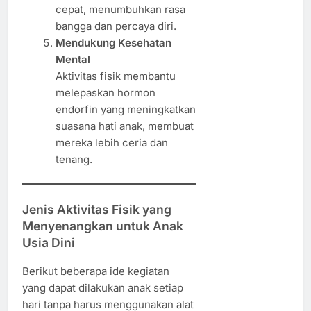
cepat, menumbuhkan rasa
bangga dan percaya diri.
Mendukung Kesehatan
Mental
Aktivitas fisik membantu
melepaskan hormon
endorfin yang meningkatkan
suasana hati anak, membuat
mereka lebih ceria dan
tenang.
Jenis Aktivitas Fisik yang
Menyenangkan untuk Anak
Usia Dini
Berikut beberapa ide kegiatan
yang dapat dilakukan anak setiap
hari tanpa harus menggunakan alat