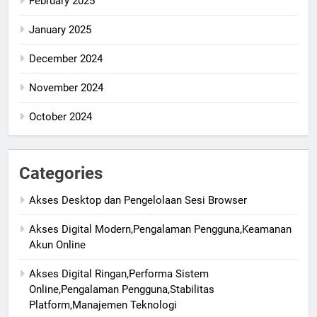
February 2025
January 2025
December 2024
November 2024
October 2024
Categories
Akses Desktop dan Pengelolaan Sesi Browser
Akses Digital Modern,Pengalaman Pengguna,Keamanan
Akun Online
Akses Digital Ringan,Performa Sistem
Online,Pengalaman Pengguna,Stabilitas
Platform,Manajemen Teknologi