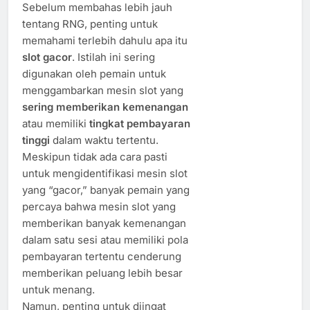
Sebelum membahas lebih jauh
tentang RNG, penting untuk
memahami terlebih dahulu apa itu
slot gacor
. Istilah ini sering
digunakan oleh pemain untuk
menggambarkan mesin slot yang
sering memberikan kemenangan
atau memiliki
tingkat pembayaran
tinggi
dalam waktu tertentu.
Meskipun tidak ada cara pasti
untuk mengidentifikasi mesin slot
yang “gacor,” banyak pemain yang
percaya bahwa mesin slot yang
memberikan banyak kemenangan
dalam satu sesi atau memiliki pola
pembayaran tertentu cenderung
memberikan peluang lebih besar
untuk menang.
Namun, penting untuk diingat