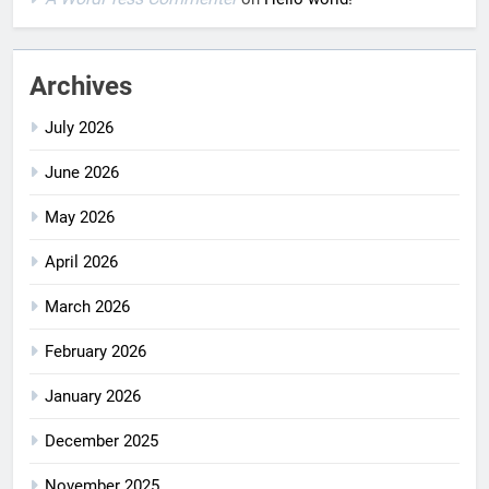
Archives
July 2026
June 2026
May 2026
April 2026
March 2026
February 2026
January 2026
December 2025
November 2025