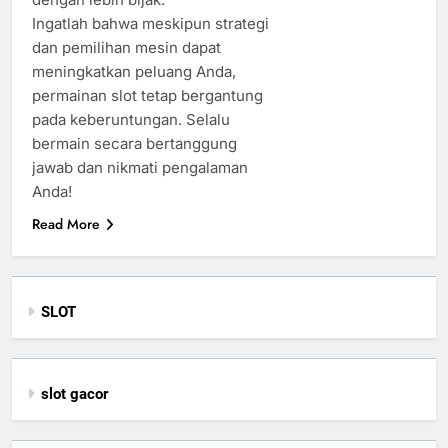
Ingatlah bahwa meskipun strategi
dan pemilihan mesin dapat
meningkatkan peluang Anda,
permainan slot tetap bergantung
pada keberuntungan. Selalu
bermain secara bertanggung
jawab dan nikmati pengalaman
Anda!
Read More
SLOT
slot gacor