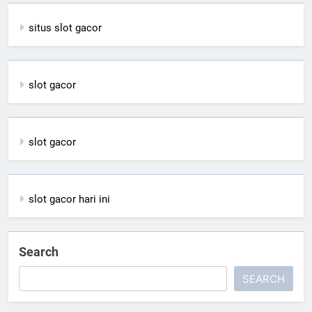
situs slot gacor
slot gacor
slot gacor
slot gacor hari ini
Search
SEARCH