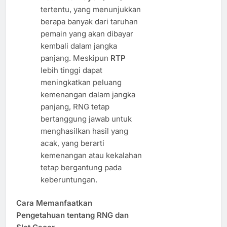
tertentu, yang menunjukkan
berapa banyak dari taruhan
pemain yang akan dibayar
kembali dalam jangka
panjang. Meskipun
RTP
lebih tinggi dapat
meningkatkan peluang
kemenangan dalam jangka
panjang, RNG tetap
bertanggung jawab untuk
menghasilkan hasil yang
acak, yang berarti
kemenangan atau kekalahan
tetap bergantung pada
keberuntungan.
Cara Memanfaatkan
Pengetahuan tentang RNG dan