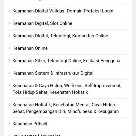
Keamanan Digital Validasi Domain Proteksi Login
Keamanan Digital, Slot Online
Keamanan Digital, Teknologi, Komunitas Online
Keamanan Online
Keamanan Siber, Teknologi Online, Edukasi Pengguna
Keamanan Sistem & Infrastruktur Digital
Kesehatan & Gaya Hidup, Wellness, Self-Improvement,
Pola Hidup Sehat, Kesehatan Holistik
Kesehatan Holistik, Kesehatan Mental, Gaya Hidup
Sehat, Pengembangan Diri, Mindfulness & Kebugaran
Keuangan Pribadi