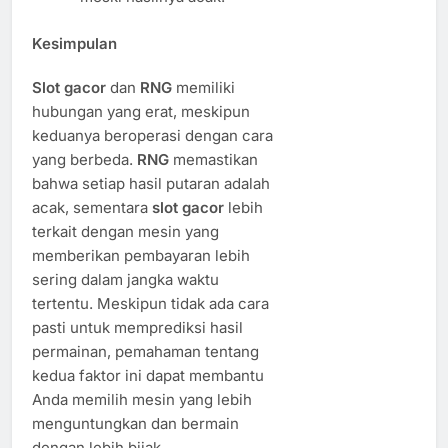
Kesimpulan
Slot gacor
dan
RNG
memiliki
hubungan yang erat, meskipun
keduanya beroperasi dengan cara
yang berbeda.
RNG
memastikan
bahwa setiap hasil putaran adalah
acak, sementara
slot gacor
lebih
terkait dengan mesin yang
memberikan pembayaran lebih
sering dalam jangka waktu
tertentu. Meskipun tidak ada cara
pasti untuk memprediksi hasil
permainan, pemahaman tentang
kedua faktor ini dapat membantu
Anda memilih mesin yang lebih
menguntungkan dan bermain
dengan lebih bijak.