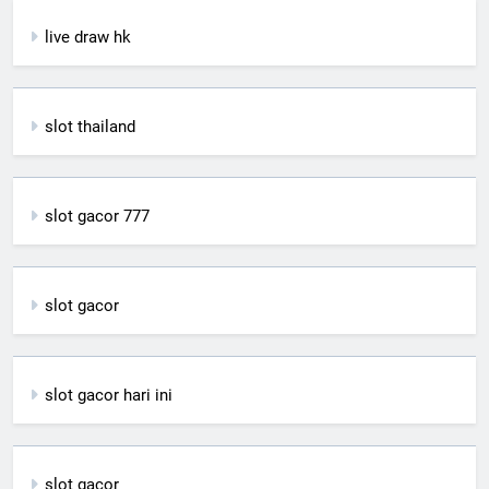
live draw hk
slot thailand
slot gacor 777
slot gacor
slot gacor hari ini
slot gacor