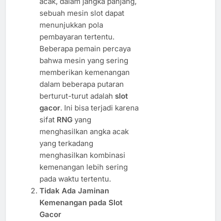
acak, dalam jangka panjang,
sebuah mesin slot dapat
menunjukkan pola
pembayaran tertentu.
Beberapa pemain percaya
bahwa mesin yang sering
memberikan kemenangan
dalam beberapa putaran
berturut-turut adalah
slot
gacor
. Ini bisa terjadi karena
sifat
RNG
yang
menghasilkan angka acak
yang terkadang
menghasilkan kombinasi
kemenangan lebih sering
pada waktu tertentu.
Tidak Ada Jaminan
Kemenangan pada Slot
Gacor