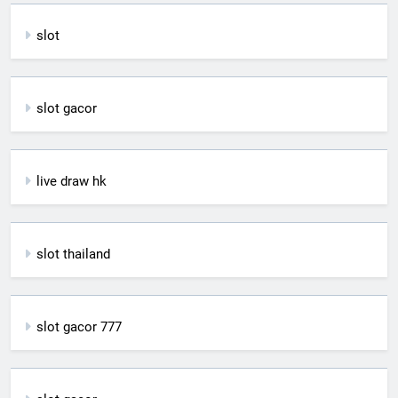
slot
slot gacor
live draw hk
slot thailand
slot gacor 777