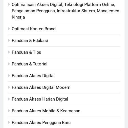
Optimalisasi Akses Digital, Teknologi Platform Online,
Pengalaman Pengguna, Infrastruktur Sistem, Manajemen
Kinerja
Optimasi Konten Brand
Panduan & Edukasi
Panduan & Tips
Panduan & Tutorial
Panduan Akses Digital
Panduan Akses Digital Modern
Panduan Akses Harian Digital
Panduan Akses Mobile & Keamanan
Panduan Akses Pengguna Baru