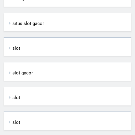
situs slot gacor
slot
slot gacor
slot
slot