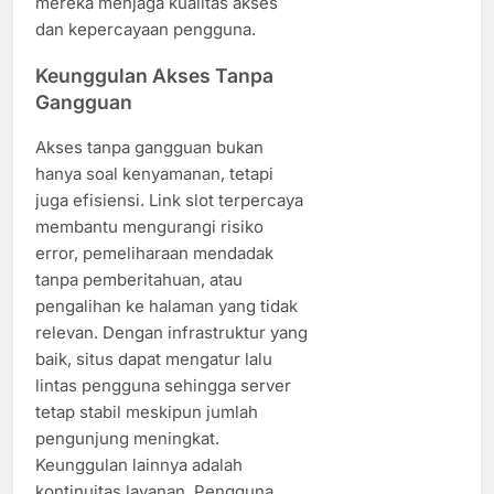
mereka menjaga kualitas akses
dan kepercayaan pengguna.
Keunggulan Akses Tanpa
Gangguan
Akses tanpa gangguan bukan
hanya soal kenyamanan, tetapi
juga efisiensi. Link slot terpercaya
membantu mengurangi risiko
error, pemeliharaan mendadak
tanpa pemberitahuan, atau
pengalihan ke halaman yang tidak
relevan. Dengan infrastruktur yang
baik, situs dapat mengatur lalu
lintas pengguna sehingga server
tetap stabil meskipun jumlah
pengunjung meningkat.
Keunggulan lainnya adalah
kontinuitas layanan. Pengguna