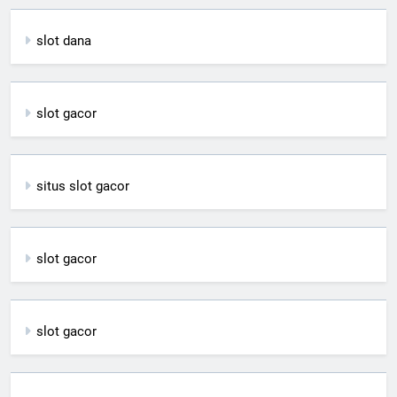
slot dana
slot gacor
situs slot gacor
slot gacor
slot gacor