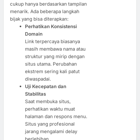
cukup hanya berdasarkan tampilan
menarik. Ada beberapa langkah
bijak yang bisa diterapkan:
Perhatikan Konsistensi
Domain
Link terpercaya biasanya
masih membawa nama atau
struktur yang mirip dengan
situs utama. Perubahan
ekstrem sering kali patut
diwaspadai.
Uji Kecepatan dan
Stabilitas
Saat membuka situs,
perhatikan waktu muat
halaman dan respons menu.
Situs yang profesional
jarang mengalami delay
berlebihan.