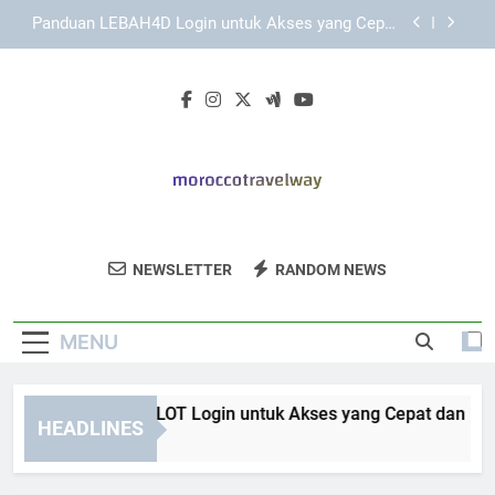
Skip
Panduan Login KAYA787 untuk Akses yang Cepat
to
dan Praktis
content
Panduan Menggunakan KAYA787 Login melalui
Browser Desktop
Panduan EDWINSLOT Login untuk Akses yang
Cepat dan Praktis
Panduan LEBAH4D Login untuk Akses yang Cepat
dan Praktis
Panduan Login KAYA787 untuk Akses yang Cepat
dan Praktis
Morocco Travel
Jelajahi Keindahan Maroko Dengan
Panduan Menggunakan KAYA787 Login melalui
NEWSLETTER
RANDOM NEWS
Way
Browser Desktop
Panduan Lengkap Dari Morocco Travel Way.
Untuk Pengalaman Wisata Yang Tak
MENU
Terlupakan.
anduan EDWINSLOT Login untuk Akses yang Cepat dan Praktis
HEADLINES
Weeks Ago