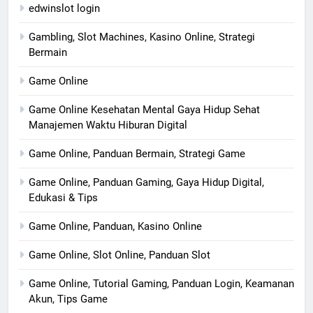
edwinslot login
Gambling, Slot Machines, Kasino Online, Strategi
Bermain
Game Online
Game Online Kesehatan Mental Gaya Hidup Sehat
Manajemen Waktu Hiburan Digital
Game Online, Panduan Bermain, Strategi Game
Game Online, Panduan Gaming, Gaya Hidup Digital,
Edukasi & Tips
Game Online, Panduan, Kasino Online
Game Online, Slot Online, Panduan Slot
Game Online, Tutorial Gaming, Panduan Login, Keamanan
Akun, Tips Game