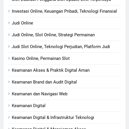
Investasi Online, Keuangan Pribadi, Teknologi Finansial
Judi Online
Judi Online, Slot Online, Strategi Permainan
Judi Slot Online, Teknologi Perjudian, Platform Judi
Kasino Online, Permainan Slot
Keamanan Akses & Praktik Digital Aman
Keamanan Brand dan Audit Digital
Keamanan dan Navigasi Web
Keamanan Digital
Keamanan Digital & Infrastruktur Teknologi