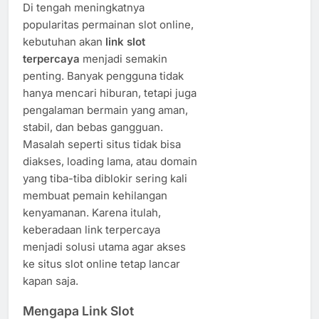
Di tengah meningkatnya
popularitas permainan slot online,
kebutuhan akan
link slot
terpercaya
menjadi semakin
penting. Banyak pengguna tidak
hanya mencari hiburan, tetapi juga
pengalaman bermain yang aman,
stabil, dan bebas gangguan.
Masalah seperti situs tidak bisa
diakses, loading lama, atau domain
yang tiba-tiba diblokir sering kali
membuat pemain kehilangan
kenyamanan. Karena itulah,
keberadaan link terpercaya
menjadi solusi utama agar akses
ke situs slot online tetap lancar
kapan saja.
Mengapa Link Slot